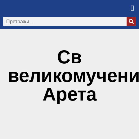
Св
великомучени
Арета