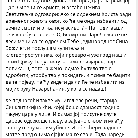
После тога њу опет доведоше пред цара. И рече јој
цар: Одреци се Христа, и остаћеш жива –
Светитељка одговори: Ако се одрекнем Христа ради
временог живота овог, ко ће ме онда избавити од
вечне смрти и огња неугасивог? – Па подигавши
очи к небу она рече: О, Бесмртни Царе! нека се не
деси мени да се одречем Тебе, Јединородног Сина
Божијег, и послушам хулитеља и
клетвопреступника, који преваром узе град наш и
гони Цркву Твоју свету. – Силно разјарен, цар
повика. О, погана жено! одмах ћу тело твоје
здробити, утробу твоју покидати, и псима те бацити
да те поједу, па ћу видети да ли ће те избавити из
мојих руку Назарећанин, у кога се надаш!
Хе подносећи такве мучитељеве речи, старија
Синклитикијна кћи, којој беше дванаест година,
пљуну цара у лице. И одмах јој присутне слуге
цареве одсекоше главу; а заједно с њом и млађу
сестру њену мачем убише. И обе кћери падоше
мртве пред очима сјајне мајке своје. Тада нареди