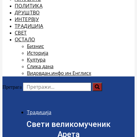
ПОЛИТИКА
ДРУШТВО
ИНТЕРВЈУ
ТРАДИЦИЈА
СВЕТ
ОСТАЛО
Бизнис
Историја
Култура
Слика дана
Видовдан.инфо ин Енглисх
Претрага
Традиција
Свети великомученик
Арета