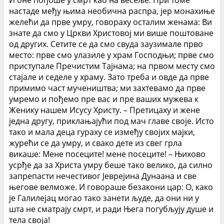
И оне пођоше у смрт као на весеље. При томе
настаде међу њима необична распра, јер монахиње
желећи да прве умру, говораху осталим женама: Ви
знате да смо у Цркви Христовој ми више поштоване
од других. Сетите се да смо свуда заузимале прво
место: прве смо улазиле у храм Господњи; прве смо
приступале Пречистим Тајнама; на првом месту смо
стајале и седеле у храму. Зато треба и овде да прве
примимо част мучеништва; ми захтевамо да прве
умремо и пођемо пре вас и пре ваших мужева к
Женику нашем Исусу Христу. – Претицаху и жене
једна другу, приклањајући под мач главе своје. Исто
тако и мала деца гураху се између својих мајки,
журећи се да умру, и свако дете из свег грла
викаше: Мене посеците! мене посеците! – Њихово
усрђе да за Христа умру беше тако велико, да силно
запрепасти нечестивог Јеврејина Дунаана и све
његове велможе. И говораше безакони цар: О, како
је Галилејац могао тако занети људе, да они ни у
шта не сматрају смрт, и ради Њега погубљују душе и
тела своја!