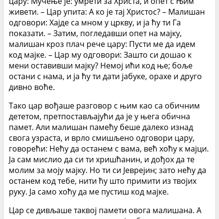
цару: Мучење је: умрети за Христа, и опет с Њим
живети. – Цар упита: А ко је тај Христос? – Малишан
одговори: Хајде са мном у цркву, и ја ћу ти Га
показати. – Затим, погледавши опет на мајку,
малишан кроз плач рече цару: Пусти ме да идем
код мајке. – Цар му одговори: Зашто си дошао к
мени оставивши мајку? Немој ићи код ње; боље
остани с нама, и ја ћу ти дати јабуке, орахе и друго
дивно воће.
Тако цар вођаше разговор с њим као са обичним
дететом, претпостављајући да је у њега обична
памет. Али малишан памећу беше далеко изнад
свога узраста, и врло смишљено одговори цару,
говорећи: Нећу да останем с вама, већ хоћу к мајци.
Ја сам мислио да си ти хришћанин, и дођох да те
молим за моју мајку. Но ти си Јеврејин; зато нећу да
останем код тебе, нити ћу што примити из твојих
руку. Ја само хоћу да ме пустиш код мајке.
Цар се дивљаше таквој памети овога малишана. А