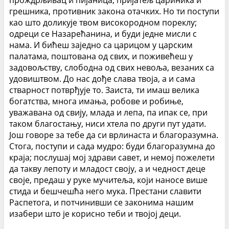
прождрљивац и пијаница, пријатељ цариника и
грешника, противник закона отачких. Но ти поступи
као што доликује твом високородном пореклу;
одреци се Назарећанина, и буди једне мисли с
нама. И бићеш заједно са царицом у царским
палатама, поштована од свих, и поживећеш у
задовољству, слободна од свих невоља, везаних са
удовиштвом. До нас дође слава твоја, а и сама
стварност потврђује то. Заиста, ти имаш велика
богатства, многа имања, робове и робиње,
уважавана од свију, млада и лепа, па ипак се, при
таком благостању, ниси хтела по други пут удати.
Још говоре за тебе да си врлинаста и благоразумна.
Стога, поступи и сада мудро: буди благоразумна до
краја; послушај мој здрави савет, и немој пожелети
да такву лепоту и младост своју, а и чедност деце
своје, предаш у руке мучитеља, који наносе више
стида и бешчешћа него мука. Престани славити
Распетога, и потчинивши се законима нашим
изабери што је корисно теби и твојој деци.