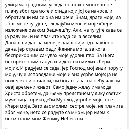
улицама градским, угледа она како многе жене
плачу због срамоте и стида који јој се наносе, и
обративши им се она им рече: Знам, драге моје, да
због мене тугујете, гледајући мене и моје кћери,
изложене оваком бешчешћу. Али, не тугујте када се
ја радујем, и не плачите када се ја веселим.
Данашњи дан за мене је радоснији од свадбеног
дана, јер страдам ради Женика мога, за кога
беспрекорним сачувах моје удовиштво. За Њега
беспрекорним сачувах и девство милих кћери
мојих. И радујем се сада, јер Господ мој види поругу
моју, чује исповедање моје и зна усрће моје; ја не
пожелех ни почасти, ни богатстава, па нећу чак ни
овај времени живот. Само једну жељу имам: да
Христа обретем, да Њему предстанем у лику светих
мученица, приводећи Мy плод утробе моје, ове
кћери моје. Зато вас молим, сестре моје, не плачите
због мене, него се радујте са мном, јер идем к
бесмртном мом Женику Небеском.