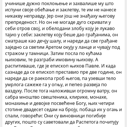
учинише дужно поклоњење и захвалише му што
испуни своје обећање и заклетву, те им не нанесе
никакву неправду. Јер они још не знађаху његову
препреденост. Но он не могаде дуго скривати у
себи отров свој, и обелодани злобу коју је лукаво
тајио у себи: заклетву коју беше дао грађанима, он
сматраше као дечју шалу, и нареди да све грађане
заједно са светим Аретом окују у ланце и чувају под
стражом у тамници. Затим посла по кућама
њиховим, те разграби имовину њихову. А
распитиваше, где је епископ њихов Павле. И када
сазнаде да се епископ преставио пре две године, он
нареди да се раекопа гроб његов, па узевши тело
умрлога сажеже га у огњу, и пепео развеја по
ваздуху. После тога наложивши огромну ватру, он
сабра мноштво свештеника, клирике, монахе,
монахиње и девојке посвећене Богу, њих четири
стотине двадесет седам на броју, побаца их у огањ и
спали, говорећи: Они су виновници погибије
других, пошто су саветовали да Распетога почитују