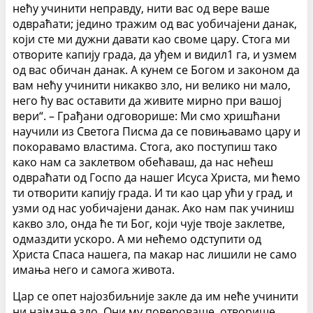
нећу учинити неправду, нити вас од вере ваше
одвраћати; једино тражим од вас уобичајени данак,
који сте ми дужни давати као своме цару. Стога ми
отворите капију града, да уђем и видил1 га, и узмем
од вас обичан данак. А кунем се Богом и законом да
вам нећу учинити никакво зло, ни велико ни мало,
него ћу вас оставити да живите мирно при вашој
вери“. – Грађани одговорише: Ми смо хришћани
научили из Светога Писма да се повињавамо цару и
покоравамо властима. Стога, ако поступиш тако
како нам са заклетвом обећаваш, да нас нећеш
одвраћати од Госпо да нашег Исуса Христа, ми ћемо
ти отворити капију града. И ти као цар ући у град, и
узми од нас уобичајени данак. Ако нам пак учиниш
какво зло, онда ће ти Бог, који чује твоје заклетве,
одмаздити ускоро. А ми нећемо одступити од
Христа Спаса нашега, па макар нас лишили не само
имања него и самога живота.
Цар се опет најозбиљније закле да им неће учинити
ни најмање зло. Они му повероваше, отворише