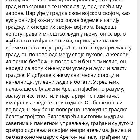
град и поклонише се неваљалцу, подносећи му
дарове. Цар уђе у град са свом војском својом, као
вук у овчијој кожи у тор, заузе бедеме и капију
градску, и опседе их својом војском. Видевши
лепоту града и мноштво људи у њему, он се врло
љубазно опхођаше с њима, скривајући на неко
време отров свој у срцу. И пошто се одмори мало у
граду, он поново оде међу своје пукове. И желећи
да почне безбожни посао који беше смислио, он
нареди да дођу к њему сви угледни људи и власти
градске. И дођоше к њему сви: чесни старци и
начелници, угледни људи и богати. Усред њих
налажаше се блажени Арета, највећи по разуму,
звању и честитости, и најстарији по годинама:
имађаше деведесет три године. Он беше кнез и
војвода; њему беше поверено целокупно градско
благоустројство. Благодарећи његовим мудрим
саветима и паметном управљању, грађани су дуго и
храбро одолевали својим непријатељима. Јавивши
се безакономе цару с Аретом на челу, грађани му