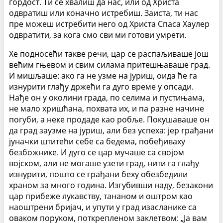
гордост. Ти се хвалиш да нас, или од Христа
одвратиш или коначно истребиш. Заиста, ти нас
пре можеш истребити него од Христа Спаса Хаулер
одвратити, за кога смо сви ми готови умрети.
Хе подносећи такве речи, цар се распаљиваше још
већим гњевом и свим силама притешњаваше град.
И мишљаше: ако га не узме на јуриш, оида ће га
изнурити глађу држећи га дуго време у опсади.
Нађе он у околини града, по селима и пустињама,
не мало хришћана, похвата их, и па разне начине
погуби, а неке продаде као робље. Покушаваше он
да град заузме на јуриш, али без успеха: јер грађани
јуначки штитећи себе са бедема, побеђиваху
безбожнике. И дуго се цар мучаше са својом
војском, али не могаше узети град, нити га глађу
изнурити, пошто се грађани беху обезбедили
храном за много година. Изгубивши наду, безакони
цар прибеже лукавству, тананом и оштром као
наоштрени бријач, и упути у град изасланике са
оваком поруком, поткрепленом заклетвом: „Ја вам