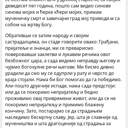
деведесет пет година, пошто сам видео синове
синова мојих и ћерке кћери мојих, примам
мученичку смрт и завичајни град мој приводи.м са
собом на жртву Богу.
Обративши се затим народу и својим
састрадалцима, он стаде говорити овако: Грађани,
пријатељи и знанци, ми се преварисмо
поверовавши заклетви и лукавим речима овог
безбожног цара, а сада видимо неправду његову и
чујемо богохулне речи његове. Ми бисмо дивно
урадили да смо му се одупрли у рату и чврсто до
краја стојали. Нама би Бог помогао да га победимо.
Али пошто друкчије испаде, нама сада предстоји:
или да се покоримо непријатељу и бедно
проживимо овај привремени живот, или да се не
покоримо непријатељу и примимо блажену
кончину. Зато, постарајмо се да страдањем
наследимо бесмртну славу. Јер, шта је славније од
мучеништва и шта драгоценије од страдања за