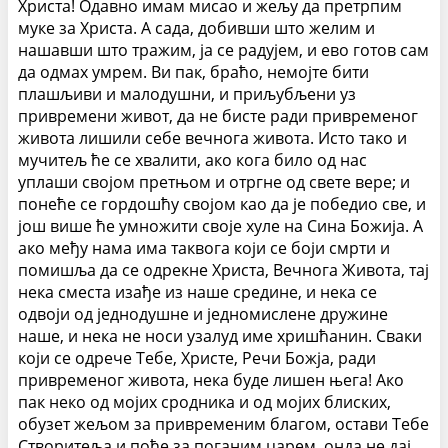
Христа! Одавно имам мисао и жељу да претрпим
муке за Христа. А сада, добивши што желим и
нашавши што тражим, ја се радујем, и ево готов сам
да одмах умрем. Ви пак, браћо, немојте бити
плашљиви и малодушни, и приљубљени уз
привремени живот, да не бисте ради привременог
живота лишили себе вечнога живота. Исто тако и
мучитељ ће се хвалити, ако кога било од нас
уплаши својом претњом и отргне од свете вере; и
понеће се гордошћу својом као да је победио све, и
још више ће умножити своје хуле на Сина Божија. А
ако међу нама има таквога који се боји смрти и
помишља да се одрекне Христа, Вечнога Живота, тај
нека сместа изађе из наше средине, и нека се
одвоји од једнодушне и једномислене дружине
наше, и нека не носи узалуд име хришћанин. Сваки
који се одрече Тебе, Христе, Речи Божја, ради
привременог живота, нека буде лишен њега! Ако
пак неко од мојих сродника и од мојих блиских,
обузет жељом за привременим благом, остави Тебе
Створитеља и пође за поганим царем, онда не дај