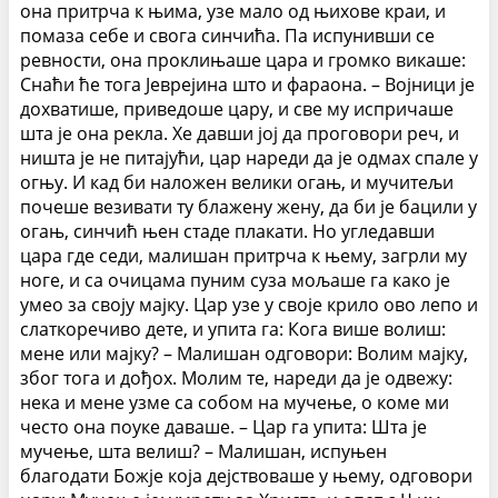
она притрча к њима, узе мало од њихове краи, и
помаза себе и свога синчића. Па испунивши се
ревности, она проклињаше цара и громко викаше:
Снаћи ће тога Јеврејина што и фараона. – Војници је
дохватише, приведоше цару, и све му испричаше
шта је она рекла. Хе давши јој да проговори реч, и
ништа је не питајући, цар нареди да је одмах спале у
огњу. И кад би наложен велики огањ, и мучитељи
почеше везивати ту блажену жену, да би је бацили у
огањ, синчић њен стаде плакати. Но угледавши
цара где седи, малишан притрча к њему, загрли му
ноге, и са очицама пуним суза мољаше га како је
умео за своју мајку. Цар узе у своје крило ово лепо и
слаткоречиво дете, и упита га: Кога више волиш:
мене или мајку? – Малишан одговори: Волим мајку,
због тога и дођох. Молим те, нареди да је одвежу:
нека и мене узме са собом на мучење, о коме ми
често она поуке даваше. – Цар га упита: Шта је
мучење, шта велиш? – Малишан, испуњен
благодати Божје која дејствоваше у њему, одговори