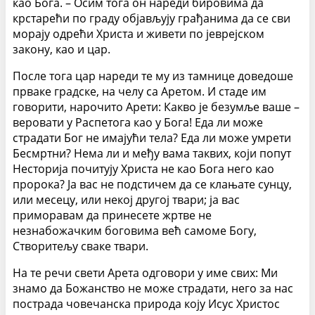
као Бога. – Осим тога он нареди бировима да
крстарећи по граду објављују грађанима да се сви
морају одрећи Христа и живети по јеврејском
закону, као и цар.
После тога цар нареди те му из тамнице доведоше
прваке градске, на челу са Аретом. И стаде им
говорити, нарочито Арети: Какво је безумље ваше –
веровати у Распетога као у Бога! Еда ли може
страдати Бог не имајући тела? Еда ли може умрети
Бесмртни? Нема ли и међу вама таквих, који попут
Несторија почитују Христа не као Бога него као
пророка? Ја вас не подстичем да се клањате сунцу,
или месецу, или некој другој твари; ја вас
приморавам да принесете жртве не
незнабожачким боговима већ самоме Богу,
Створитељу сваке твари.
На те речи свети Арета одговори у име свих: Ми
знамо да Божанство не може страдати, него за нас
пострада човечанска природа коју Исус Христос