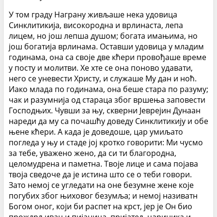
У том граду Награну живљаше нека удовица
Синклитикија, високородна и врлинаста, лепа
лицем, но још лепша душом; богата имањима, но
још богатија врлинама. Оставши удовица у младим
годинама, она са своје две кћери провођаше време
у посту и молитви. Хе хте се она поново удавати,
него се уневести Христу, и служаше Мy дан и ноћ.
Иако млада по годинама, она беше стара по разуму;
чак и разумнија од стараца због вршења заповести
Господњих. Чувши за њу, скверни Јеврејин Дунаан
нареди да му са почашћу доведу Синклитикију и обе
њене кћери. А када је доведоше, цар умиљато
погледа у њу и стаде јој кротко говорити: Ми чусмо
за тебе, уважено жено, да си ти благородна,
целомудрена и паметна. Твоје лице и сама појава
твоја сведоче да је истина што се о теби говори.
Зато немој се угледати на оне безумне жене које
погубих због њиховог безумља; и немој називатн
Богом оног, који би распет на крст, јер је Он био