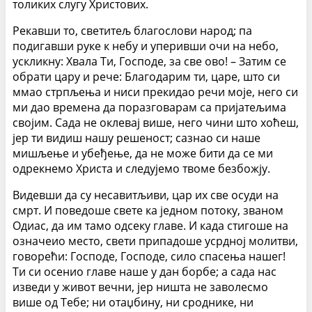
толиких слугу Христових.
Рекавши то, светитељ благослови народ; па
подигавши руке к небу и уперивши очи на небо,
ускликну: Хвала Ти, Господе, за све ово! – Затим се
обрати цару и рече: Благодарим ти, царе, што си
ммао стрпљења и ниси прекидао речи моје, него си
ми дао времена да поразговарам са пријатељима
својим. Сада не оклевај више, него чини што хоћеш,
јер ти видиш нашу решеност; сазнао си наше
мишљење и убеђење, да не може бити да се ми
одрекнемо Христа и следујемо твоме безбожју.
Видевши да су несавитљиви, цар их све осуди на
смрт. И поведоше свете ка једном потоку, званом
Одиас, да им тамо одсеку главе. И када стигоше на
означеио место, свети припадоше усрдној молитви,
говорећи: Господе, Господе, сило спасења нашег!
Ти си осенио главе наше у дан борбе; а сада нас
изведи у живот вечни, јер ништа не заволесмо
више од Тебе; ни отаџбину, ни сроднике, ни