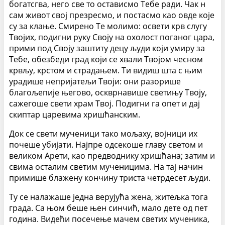
богатсгва, него све то остависмо Тебе ради. Чак н
сам живот свој презресмо, и постасмо као овде које
су за клање. Смирено Те молимо: освети крв слугу
Твојих, подигни руку Своју на охолост поганог цара,
прими под Своју заштиту децу људи који умиру за
Тебе, обезбеди град који се хвали Твојом чесном
крвљу, крстом и страдањем. Ти видиш шта с њим
урадише непријатељи Твоји: они разорише
благољепије његово, оскврнавише светињу Твоју,
сажегоше свети храм Твој. Подигни га опет и дај
скиптар царевима хришћанским.
Док се свети мученици тако мољаху, војници их
почеше убијати. Најпре одсекоше главу светом и
великом Арети, као предводнику хришћана; затим и
свима осталим светим мученицима. На тај начин
примише блажену кончину триста четрдесет људи.
Ту се налажаше једна верујућа жена, житељка тога
града. Са њом беше њен синчић, мало дете од пет
година. Видећи посечење мачем светих мученика,