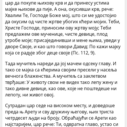
цар да покупе њихову крв и да принесу устима
мајке њихове да пије. А она, окусивши крв, рече:
Хвалим Те, Господе Боже мој, што си ме удостојио
да окусим од чисте жртве убогих кћери мојих. Теби,
Христе Господе, приносим ову жртву моју; Теби
предлажем ове мученице, чисте девице, плод
утробе моје; присајединивши и мене њима, уведи у
дворе Своје, и као што говори Давид: По кажи мајку
која се радује због деце своје (Пс. 112, 9).
Тада мучитељ нареди да јој мачем одсеку главу. И
тако се мајка са кћерима својим пресели у насеља
вечнога блаженства. А мучитељ са заклетвом
тврђаше: У животу свом не видех тако лепу жену и
тако дивне девице, као ове, које не поштедеше ни
лепоту, ни живот овој.
Сутрадан цар седе на високом месту, и доведоше
преда њ Арету и сву дружину његову, њих триста
четрдесет људи на броју. Обраћајући се Арети као
најстаријем, цар рече: Ти, одвратна главо, устао си