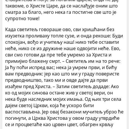
таквоме, о Христе Царе, да се наслађује оним што
сматра за благо, него нека га постигне све што је
супротно томе!
Када светитељ говораше ово, сви хришћани без
изузетка проливаху топле сузе, и онда рекоше: Буди
спокојан, вођо и учитељу наш! нико тебе оставити
неће, нико се из дружине наше одвојити неће. Ево,
сви смо готови да пре тебе умремо за Христа и
примијмо блажену смрт. – Светитељ им на то рече:
Ја ћу поћи испред вас; нека ја умрем први, и бићу
вам предводник: јер као што ми у граду поверисте
предводништво, тако ми и овде дајте да први
изађем пред Христа. – Затим светитељ додаде: Ако
ко од мојих синова остане жив у светој вери, он
нека буде наследник мојих имања. Од њих три села
дајем светој Цркви, која ће ускоро бити
васпостављена. Јер овај безакони мучитељ убрзо ће
погинути, а Црква Христова у овом граду утврдиће
се и процветаће као црвен цвет, обагрен крвљу