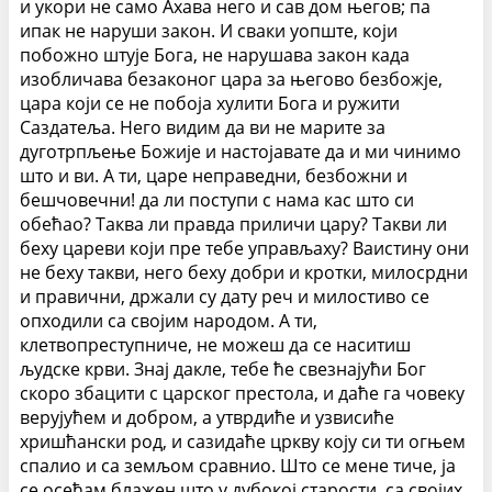
и укори не само Ахава него и сав дом његов; па
ипак не наруши закон. И сваки уопште, који
побожно штује Бога, не нарушава закон када
изобличава безаконог цара за његово безбожје,
цара који се не побоја хулити Бога и ружити
Саздатеља. Него видим да ви не марите за
дуготрпљење Божије и настојавате да и ми чинимо
што и ви. А ти, царе неправедни, безбожни и
бешчовечни! да ли поступи с нама кас што си
обећао? Таква ли правда приличи цару? Такви ли
беху цареви који пре тебе управљаху? Ваистину они
не беху такви, него беху добри и кротки, милосрдни
и правични, држали су дату реч и милостиво се
опходили са својим народом. А ти,
клетвопреступниче, не можеш да се наситиш
људске крви. Знај дакле, тебе ће свезнајући Бог
скоро збацити с царског престола, и даће га човеку
верујућем и добром, а утврдиће и узвисиће
хришћански род, и сазидаће цркву коју си ти огњем
спалио и са земљом сравнио. Што се мене тиче, ја
се осећам блажен што у дубокој старости, са својих