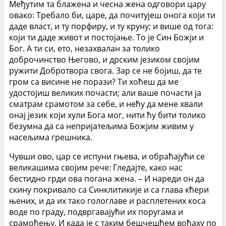
Међутим та блажена и чесна жена одговори цару
овако: Требало би, царе, да почитујеш онога који ти
даде власт, и ту порфиру, и ту круну; и више од тога:
који ти даде живот и постојање. То је Син Божји и
Бог. А ти си, ето, незахвалан за толико
доброчинство Његово, и дрским језиком својим
ружити Добротвора свога. Зар се не бојиш, да те
гром са висине не порази? Ти хоћеш да ме
удостојиш великих почасти; али ваше почасти ја
сматрам срамотом за себе, и нећу да мене хвали
онај језик који хули Бога мог, нити ћу бити толико
безумна да са непријатељима Божјим живим у
насељима грешника.
Чувши ово, цар се испуни гњева, и обраћајући се
великашима својим рече: Гледајте, како нас
бестидно грди ова погана жена. – И нареди он да
скину покривало са Синклитикије и са глава кћери
њених, и да их тако гологлаве и расплетених коса
воде по граду, подвргавајући их поругама и
срамоћењу. И када је с таким бешчешћем вођаху по