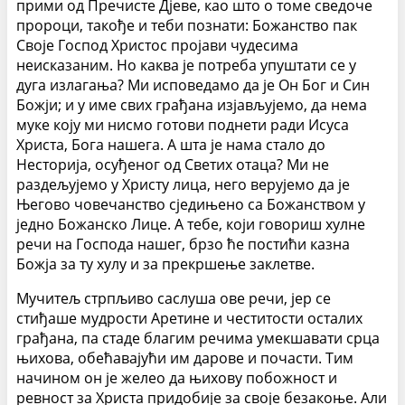
прими од Пречисте Дјеве, као што о томе сведоче
пророци, такође и теби познати: Божанство пак
Своје Господ Христос пројави чудесима
неисказаним. Но каква је потреба упуштати се у
дуга излагања? Ми исповедамо да је Он Бог и Син
Божји; и у име свих грађана изјављујемо, да нема
муке коју ми нисмо готови поднети ради Исуса
Христа, Бога нашега. А шта је нама стало до
Несторија, осуђеног од Светих отаца? Ми не
раздељујемо у Христу лица, него верујемо да је
Његово човечанство сједињено са Божанством у
једно Божанско Лице. А тебе, који говориш хулне
речи на Господа нашег, брзо ће постићи казна
Божја за ту хулу и за прекршење заклетве.
Мучитељ стрпљиво саслуша ове речи, јер се
стиђаше мудрости Аретине и честитости осталих
грађана, па стаде благим речима умекшавати срца
њихова, обећавајући им дарове и почасти. Тим
начином он је желео да њихову побожност и
ревност за Христа придобије за своје безакоње. Али