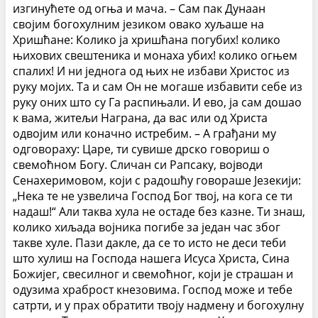
изгинућете од огња и мача. – Сам пак Дунаан
својим богохулним језиком овако хуљаше на
Хришћане: Колико ја хришћана погубих! колико
њихових свештеника и монаха убих! колико огњем
спалих! И ни једнога од њих не избави Христос из
руку мојих. Та и сам Он не могаше избавити себе из
руку оних што су Га распињали. И ево, ја сам дошао
к вама, житељи Награна, да вас или од Христа
одвојим или коначно истребим. – А грађани му
одговораху: Царе, ти сувише дрско говориш о
свемоћном Богу. Сличан си Рапсаку, војводи
Сенахеримовом, који с радошћу говораше Језекији:
„Нека те не узвелича Господ Бог твој, на кога се ти
надаш!“ Али таква хула не остаде без казне. Ти знаш,
колико хиљада војника погибе за један час због
такве хуле. Пази дакле, да се то исто не деси теби
што хулиш на Господа нашега Исуса Христа, Сина
Божијег, свесилног и свемоћног, који је страшан и
одузима храброст кнезовима. Господ може и тебе
сатрти, и у прах обратити твоју надмену и богохулну