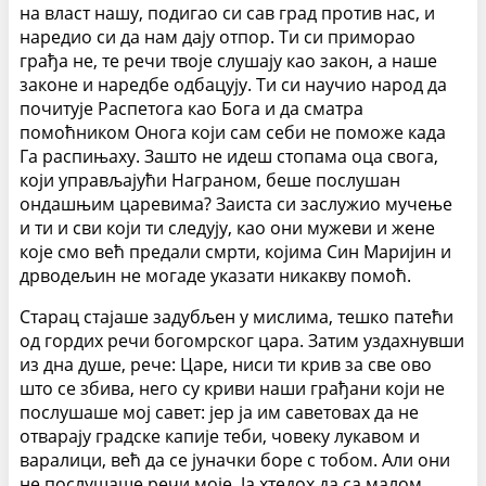
на власт нашу, подигао си сав град против нас, и
наредио си да нам дају отпор. Ти си приморао
грађа не, те речи твоје слушају као закон, а наше
законе и наредбе одбацују. Ти си научио народ да
почитује Распетога као Бога и да сматра
помоћником Онога који сам себи не поможе када
Га распињаху. Зашто не идеш стопама оца свога,
који управљајући Награном, беше послушан
ондашњим царевима? Заиста си заслужио мучење
и ти и сви који ти следују, као они мужеви и жене
које смо већ предали смрти, којима Син Маријин и
дрводељин не могаде указати никакву помоћ.
Старац стајаше задубљен у мислима, тешко патећи
од гордих речи богомрског цара. Затим уздахнувши
из дна душе, рече: Царе, ниси ти крив за све ово
што се збива, него су криви наши грађани који не
послушаше мој савет: јер ја им саветовах да не
отварају градске капије теби, човеку лукавом и
варалици, већ да се јуначки боре с тобом. Али они
не послушаше речи моје. Ја хтедох да са малом