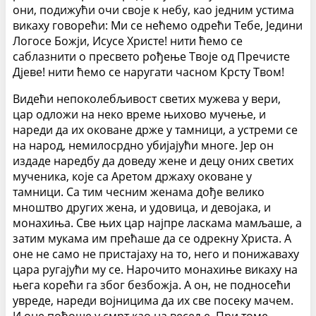
они, подижући очи своје к небу, као једним устима
викаху говорећи: Ми се нећемо одрећи Тебе, Једини
Логосе Божји, Исусе Христе! нити ћемо се
саблазнити о пресвето рођење Твоје од Пречисте
Дјеве! нити ћемо се наругати часном Крсту Твом!
Видећи непоколебљивост светих мужева у вери,
цар одложи на неко време њихово мучење, и
нареди да их оковане држе у тамници, а устреми се
на народ, немилосрдно убијајући многе. Јер он
издаде наредбу да доведу жене и децу оних светих
мученика, које са Аретом држаху оковане у
тамници. Са тим чесним женама дође велико
мноштво других жена, и удовица, и девојака, и
монахиња. Све њих цар најпре ласкама мамљаше, а
затим мукама им прећаше да се одрекну Христа. А
оне не само не пристајаху на то, него и понижаваху
цара ругајући му се. Нарочито монахиње викаху на
њега корећи га због безбожја. А он, не подносећи
увреде, нареди војницима да их све посеку мачем.