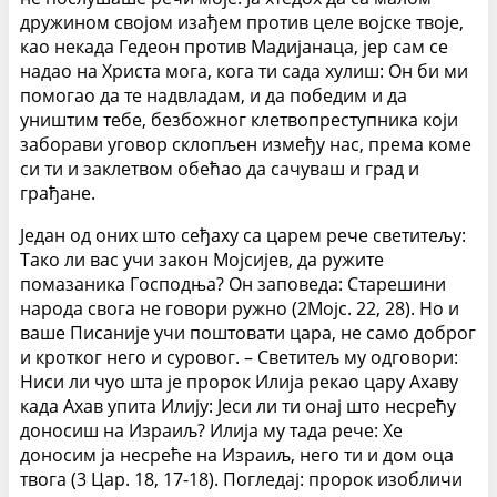
дружином својом изађем против целе војске твоје,
као некада Гедеон против Мадијанаца, јер сам се
надао на Христа мога, кога ти сада хулиш: Он би ми
помогао да те надвладам, и да победим и да
уништим тебе, безбожног клетвопреступника који
заборави уговор склопљен између нас, према коме
си ти и заклетвом обећао да сачуваш и град и
грађане.
Један од оних што сеђаху са царем рече светитељу:
Тако ли вас учи закон Мојсијев, да ружите
помазаника Господња? Он заповеда: Старешини
народа свога не говори ружно (2Мојс. 22, 28). Но и
ваше Писаније учи поштовати цара, не само доброг
и кротког него и суровог. – Светитељ му одговори:
Ниси ли чуо шта је пророк Илија рекао цару Ахаву
када Ахав упита Илију: Јеси ли ти онај што несрећу
доносиш на Израиљ? Илија му тада рече: Хе
доносим ја несреће на Израиљ, него ти и дом оца
твога (3 Цар. 18, 17-18). Погледај: пророк изобличи