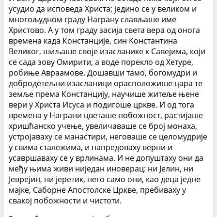
усудио да исповеда Христа; једино се у великом и
многољудном граду Награну слављаше име
Христово. А у том граду засија света вера од онога
времена када Констанције, син Константина
Великог, шиљаше своје изасланике к Савејима, који
се сада зову Омирити, а воде порекло од Хетуре,
робиње Авраамове. Дошавши тамо, богомудри и
добродетељни изасланици орасположише цара те
земље према Констанцију, научише житеље њене
вери у Христа Исуса и подигоше цркве. И од тога
времена у Награни цветаше побожност, растијаше
хришћанско учење, увеличаваше се број монаха,
устројаваху се манастири, неговаше се целомудрије
у свима сталежима, и напредоваху верни и
усавршаваху се у врлинама. И не допуштаху они да
међу њима живи ниједан иноверац: ни Јелин, ни
Јеврејин, ни јеретик, него само они, као деца једне
мајке, Саборне Апостолске Цркве, пребиваху у
свакој побожности и чистоти.