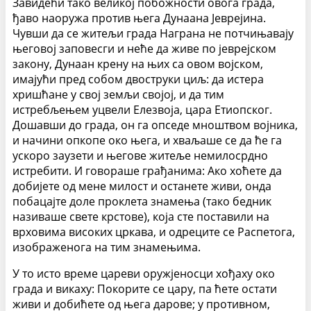
Завидећи тако великој побожности овога града,
ђаво наоружа против њега Дунаана Јеврејина.
Чувши да се житељи града Награна не потчињавају
његовој заповесги и неће да живе по јеврејском
закону, Дунаан крену на њих са овом војском,
имајући пред собом двоструки циљ: да истера
хришћане у свој земљи својој, и да тим
истребљењем уцвели Елезвоја, цара Етиопског.
Дошавши до града, он га опседе мноштвом војника,
и начини опкопе око њега, и хваљаше се да ће га
ускоро заузети и његове житеље немилосрдно
истребити. И говораше грађанима: Ако хоћете да
добијете од мене милост и останете живи, онда
побацајте доле проклета знамења (тако бедник
називаше свете крстове), која сте поставили на
врховима високих цркава, и одреците се Распетога,
изображенога на тим знамењима.
У то исто време цареви оружјеносци хођаху око
града и викаху: Покорите се цару, па ћете остати
живи и добићете од њега дарове; у противном,