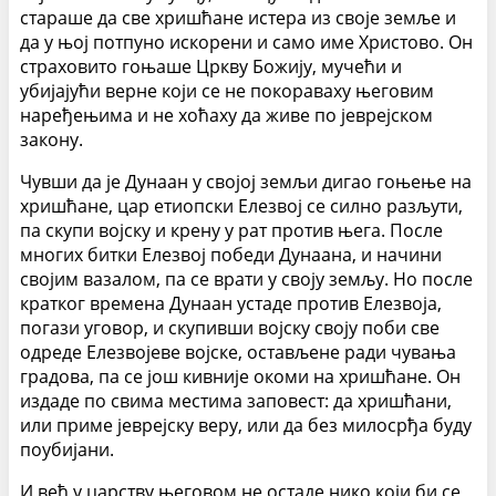
стараше да све хришћане истера из своје земље и
да у њој потпуно искорени и само име Христово. Он
страховито гоњаше Цркву Божију, мучећи и
убијајући верне који се не покораваху његовим
наређењима и не хоћаху да живе по јеврејском
закону.
Чувши да је Дунаан у својој земљи дигао гоњење на
хришћане, цар етиопски Елезвој се силно разљути,
па скупи војску и крену у рат против њега. После
многих битки Елезвој победи Дунаана, и начини
својим вазалом, па се врати у своју земљу. Но после
кратког времена Дунаан устаде против Елезвоја,
погази уговор, и скупивши војску своју поби све
одреде Елезвојеве војске, остављене ради чувања
градова, па се још кивније окоми на хришћане. Он
издаде по свима местима заповест: да хришћани,
или приме јеврејску веру, или да без милосрђа буду
поубијани.
И већ у царству његовом не остаде нико који би се