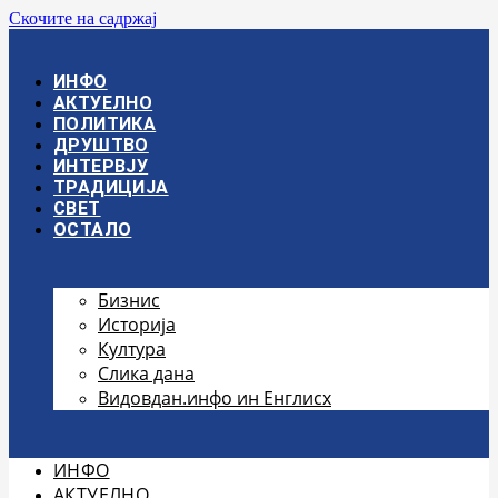
Скочите на садржај
ИНФО
АКТУЕЛНО
ПОЛИТИКА
ДРУШТВО
ИНТЕРВЈУ
ТРАДИЦИЈА
СВЕТ
ОСТАЛО
Бизнис
Историја
Култура
Слика дана
Видовдан.инфо ин Енглисх
ИНФО
АКТУЕЛНО