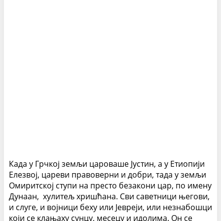
Када у Грчкој земљи цароваше Јустин, а y Етиопији
Елезвој, цареви правоверни и добри, тада у земљи
Омиритској ступи на престо безакони цар, по имену
Дунаан, хулитељ хришћана. Сви саветници његови,
и слуге, и војници беху или Јевреји, или незнабошци
који се клањаху сунцу, месецу и идолима. Он се