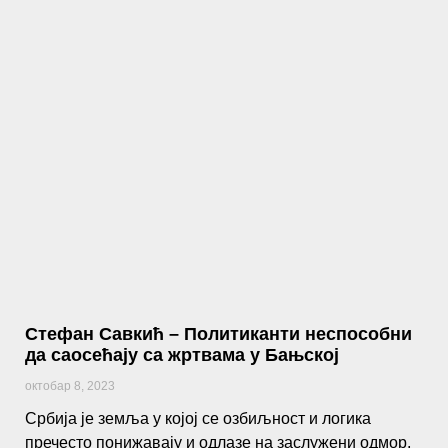
Стефан Савкић – Политиканти неспособни
да саосећају са жртвама у Бањској
октобар 8, 2023
Србија је земља у којој се озбиљност и логика
пречесто понижавају и одлазе на заслужени одмор,