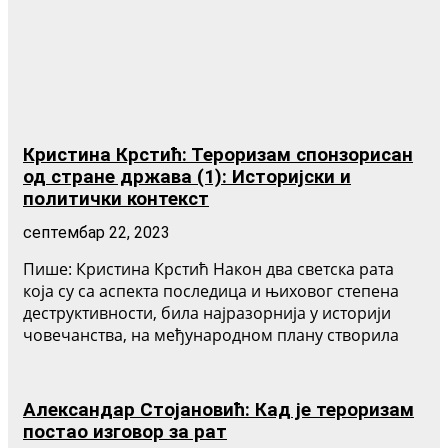
Кристина Крстић: Тероризам спонзорисан
од стране држава (1): Историјски и
политички контекст
септембар 22, 2023
Пише: Кристина Крстић Након два светска рата
која су са аспекта последица и њиховог степена
деструктивности, била најразорнија у историји
човечанства, на међународном плану створила
Александар Стојановић: Кад је тероризам
постао изговор за рат