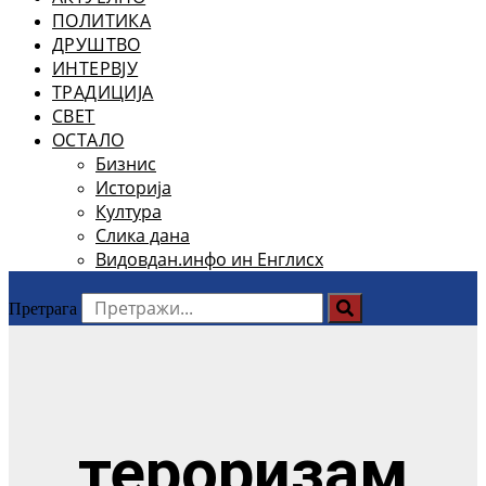
ПОЛИТИКА
ДРУШТВО
ИНТЕРВЈУ
ТРАДИЦИЈА
СВЕТ
ОСТАЛО
Бизнис
Историја
Култура
Слика дана
Видовдан.инфо ин Енглисх
Претрага
тероризам