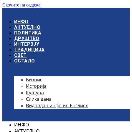
Скочите на садржај
ИНФО
АКТУЕЛНО
ПОЛИТИКА
ДРУШТВО
ИНТЕРВЈУ
ТРАДИЦИЈА
СВЕТ
ОСТАЛО
Бизнис
Историја
Култура
Слика дана
Видовдан.инфо ин Енглисх
ИНФО
АКТУЕЛНО