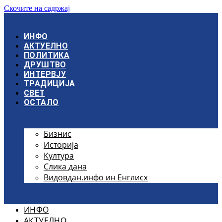
Скочите на садржај
ИНФО
АКТУЕЛНО
ПОЛИТИКА
ДРУШТВО
ИНТЕРВЈУ
ТРАДИЦИЈА
СВЕТ
ОСТАЛО
Бизнис
Историја
Култура
Слика дана
Видовдан.инфо ин Енглисх
ИНФО
АКТУЕЛНО