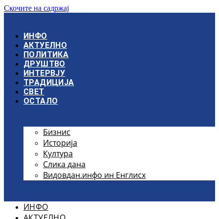
Скочите на садржај
ИНФО
АКТУЕЛНО
ПОЛИТИКА
ДРУШТВО
ИНТЕРВЈУ
ТРАДИЦИЈА
СВЕТ
ОСТАЛО
Бизнис
Историја
Култура
Слика дана
Видовдан.инфо ин Енглисх
ИНФО
АКТУЕЛНО