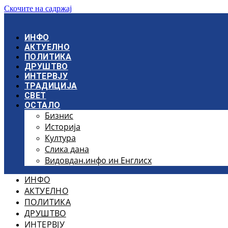
Скочите на садржај
ИНФО
АКТУЕЛНО
ПОЛИТИКА
ДРУШТВО
ИНТЕРВЈУ
ТРАДИЦИЈА
СВЕТ
ОСТАЛО
Бизнис
Историја
Култура
Слика дана
Видовдан.инфо ин Енглисх
ИНФО
АКТУЕЛНО
ПОЛИТИКА
ДРУШТВО
ИНТЕРВЈУ