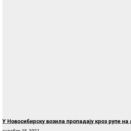
У Новосибирску возила пропадају кроз рупе на 