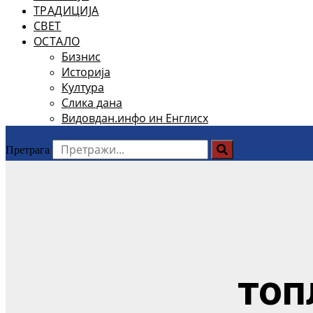
ТРАДИЦИЈА
СВЕТ
ОСТАЛО
Бизнис
Историја
Култура
Слика дана
Видовдан.инфо ин Енглисх
Претрага
топ