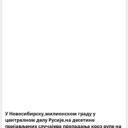
У Новосибирску,милионском граду у
централном делу Русије,на десетине
пријављених случајева пропадања кроз рупе на