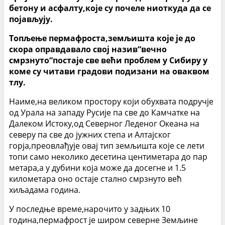
бетону и асфалту,које су почеле ниоткуда да се
појављују.
Топљење пермафроста,земљишта које је до
скора оправдавало свој назив“вечно
смрзнуто“постаје све већи проблем у Сибиру у
коме су читави градови подизани на оваквом
тлу.
Наиме,на великом простору који обухвата подручје
од Урала на западу Русије па све до Камчатке на
Далеком Истоку,од Северног Леденог Океана на
северу па све до јужних степа и Алтајског
горја,преовлађује овај тип земљишта које се лети
топи само неколико десетина центиметара до пар
метара,а у дубини која може да досегне и 1.5
километара оно остаје стално смрзнуто већ
хиљадама година.
У последње време,нарочито у задњих 10
година,пермафрост је широм северне Земљине