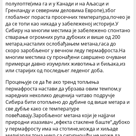
полулопте(има га и у Канади и на Аљасци и
Гренланду и северним деловима Европе),због
глобалног пораста просечних температура,почео је
да се топи као никада у забележеној историји.У
Сибиру на многим местима је забележено спонтано
стварање огромних рупа дубоких и више од 200
метара,насталих ослобађањем метана,гаса до
скоро заробљеног у вечном леду пермафроста.На
многим местима су пронађени савршено очувани
примерци давно изумрлих животиња и биљака,из
или старијих од последњег леденог доба.
Процењује се да ће ако тренд топљења
пермафроста настави да убрзава овим темпом,у
наредних неколико деценија читаво подручје
Сибира бити отопљено до дубине од више метара и
све дубље како се температуре
повећавају.Заробљеног метана који је најјачи
природни изазивач „ефекта стаклене баште“,дубоко
у пермафросту има на стотине,можда и хиљаде
милијарди тона,нико са сигурношћу не може да