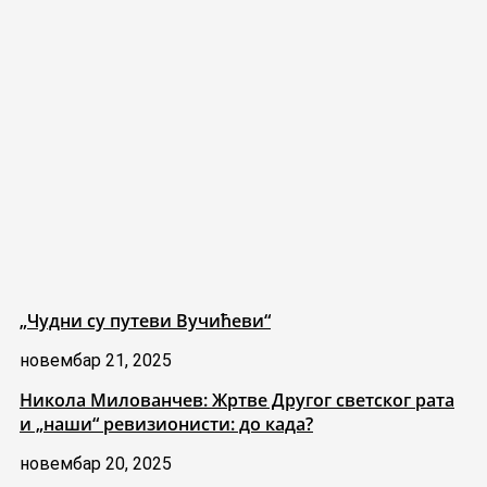
„Чудни су путеви Вучићеви“
новембар 21, 2025
Никола Милованчев: Жртве Другог светског рата
и „наши“ ревизионисти: до када?
новембар 20, 2025