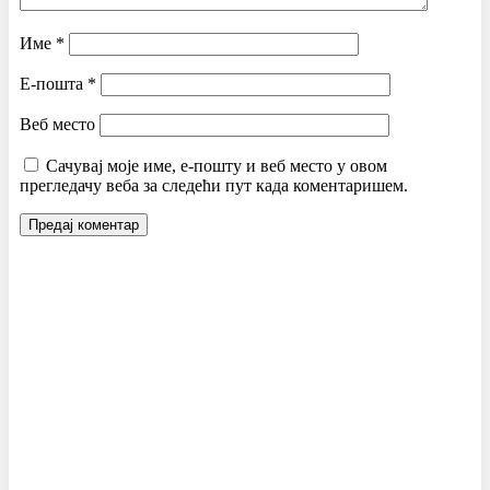
Име
*
Е-пошта
*
Веб место
Сачувај моје име, е-пошту и веб место у овом
прегледачу веба за следећи пут када коментаришем.