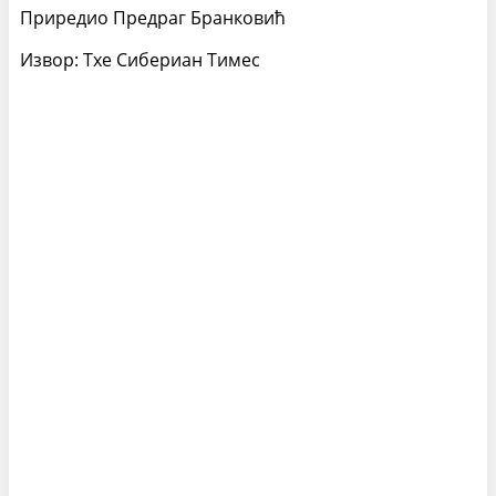
Приредио Предраг Бранковић
Извор: Тхе Сибериан Тимес