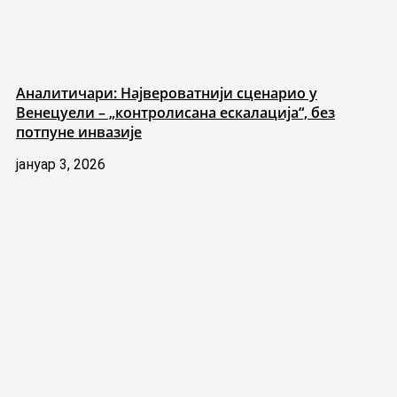
Аналитичари: Највероватнији сценарио у
Венецуели – „контролисана ескалација“, без
потпуне инвазије
јануар 3, 2026