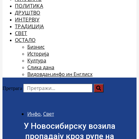
ПОЛИТИКА
ДРУШТВО
ИНТЕРВЈУ
ТРАДИЦИЈА
СВЕТ
ОСТАЛО
Бизнис
Историја
Култура
Слика дана
Видовдан.инфо ин Енглисх
Претрага
Инфо
,
Свет
У Новосибирску возила
пропадају кроз рупе на