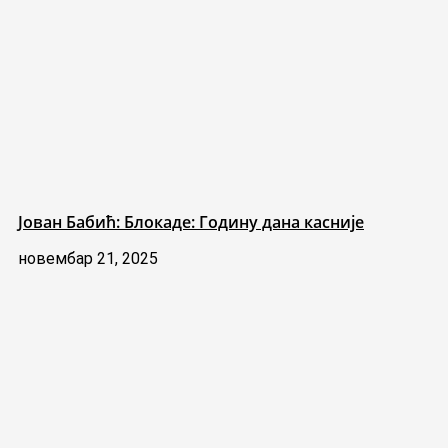
Јован Бабић: Блокаде: Годину дана касније
новембар 21, 2025