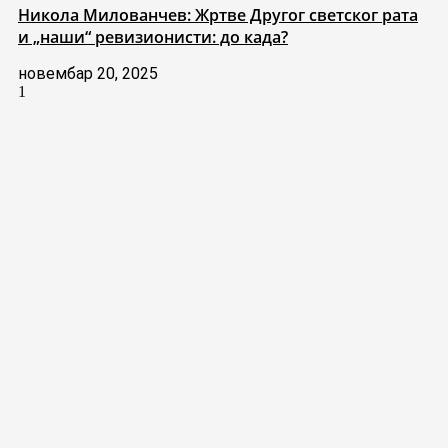
Никола Милованчев: Жртве Другог светског рата
и „наши“ ревизионисти: до када?
новембар 20, 2025