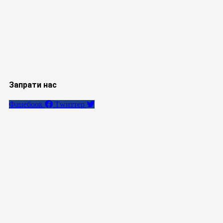
Запрати нас
Фацебоок
Тwиттер