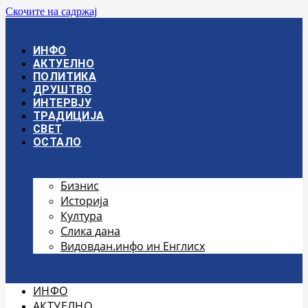
Скочите на садржај
ИНФО
АКТУЕЛНО
ПОЛИТИКА
ДРУШТВО
ИНТЕРВЈУ
ТРАДИЦИЈА
СВЕТ
ОСТАЛО
Бизнис
Историја
Култура
Слика дана
Видовдан.инфо ин Енглисх
ИНФО
АКТУЕЛНО