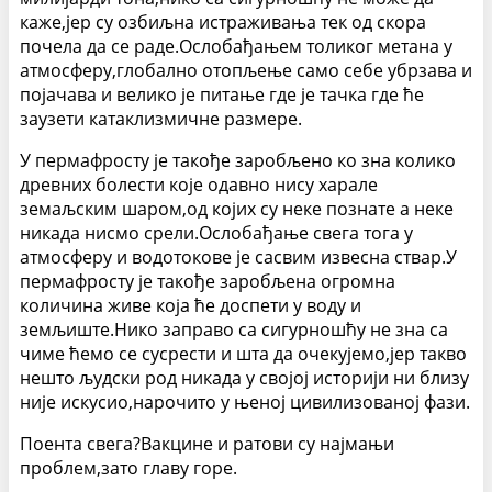
каже,јер су озбиљна истраживања тек од скора
почела да се раде.Ослобађањем толиког метана у
атмосферу,глобално отопљење само себе убрзава и
појачава и велико је питање где је тачка где ће
заузети катаклизмичне размере.
У пермафросту је такође заробљено ко зна колико
древних болести које одавно нису харале
земаљским шаром,од којих су неке познате а неке
никада нисмо срели.Ослобађање свега тога у
атмосферу и водотокове је сасвим извесна ствар.У
пермафросту је такође заробљена огромна
количина живе која ће доспети у воду и
земљиште.Нико заправо са сигурношћу не зна са
чиме ћемо се сусрести и шта да очекујемо,јер такво
нешто људски род никада у својој историји ни близу
није искусио,нарочито у њеној цивилизованој фази.
Поента свега?Вакцине и ратови су најмањи
проблем,зато главу горе.