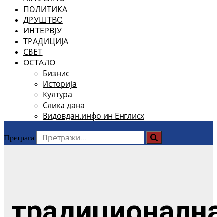
ПОЛИТИКА
ДРУШТВО
ИНТЕРВЈУ
ТРАДИЦИЈА
СВЕТ
ОСТАЛО
Бизнис
Историја
Култура
Слика дана
Видовдан.инфо ин Енглисх
Претрага
традиционалн