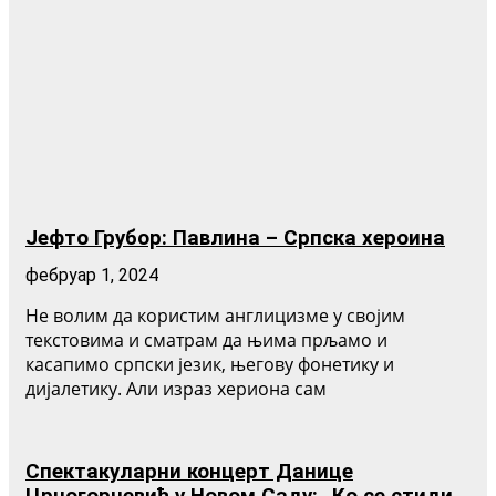
Јефто Грубор: Павлина – Српска хероина
фебруар 1, 2024
Не волим да користим англицизме у својим
текстовима и сматрам да њима прљамо и
касапимо српски језик, његову фонетику и
дијалетику. Али израз хериона сам
Спектакуларни концерт Данице