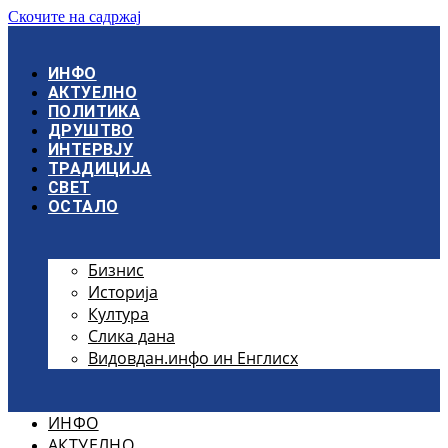
Скочите на садржај
ИНФО
АКТУЕЛНО
ПОЛИТИКА
ДРУШТВО
ИНТЕРВЈУ
ТРАДИЦИЈА
СВЕТ
ОСТАЛО
Бизнис
Историја
Култура
Слика дана
Видовдан.инфо ин Енглисх
ИНФО
АКТУЕЛНО