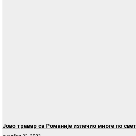
Јово травар са Романије излечио многе по свет