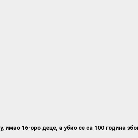
у, имао 16-оро деце, а убио се са 100 година зб