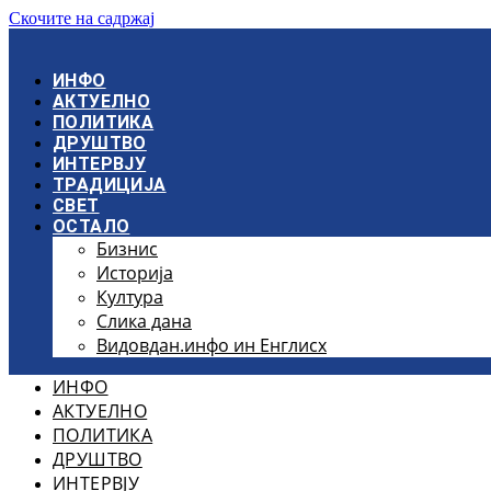
Скочите на садржај
ИНФО
АКТУЕЛНО
ПОЛИТИКА
ДРУШТВО
ИНТЕРВЈУ
ТРАДИЦИЈА
СВЕТ
ОСТАЛО
Бизнис
Историја
Култура
Слика дана
Видовдан.инфо ин Енглисх
ИНФО
АКТУЕЛНО
ПОЛИТИКА
ДРУШТВО
ИНТЕРВЈУ