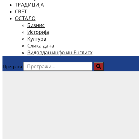
ТРАДИЦИЈА
СВЕТ
ОСТАЛО
Бизнис
Историја
Култура
Слика дана
Видовдан.инфо ин Енглисх
Претрага