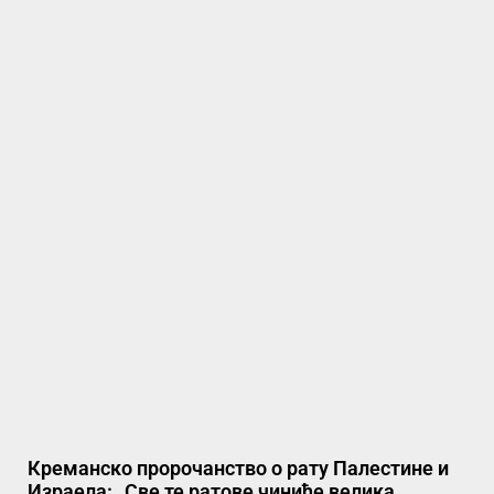
Креманско пророчанство о рату Палестине и
Израела: „Све те ратове чиниће велика