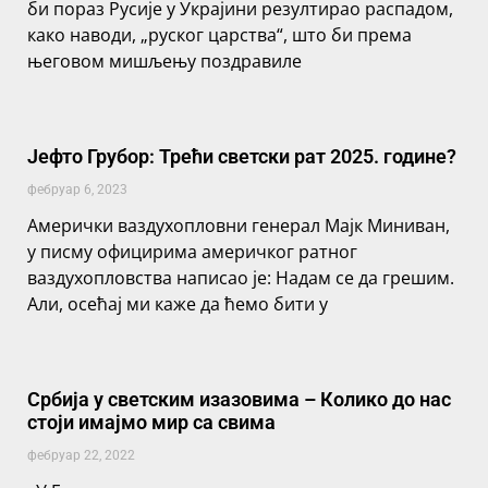
би пораз Русије у Украјини резултирао распадом,
како наводи, „руског царства“, што би према
његовом мишљењу поздравиле
Јефто Грубор: Трећи светски рат 2025. године?
фебруар 6, 2023
Амерички ваздухопловни генерал Мајк Миниван,
у писму официрима америчког ратног
ваздухопловства написао је: Надам се да грешим.
Али, осећај ми каже да ћемо бити у
Србија у светским изазовима – Колико до нас
стоји имајмо мир са свима
фебруар 22, 2022