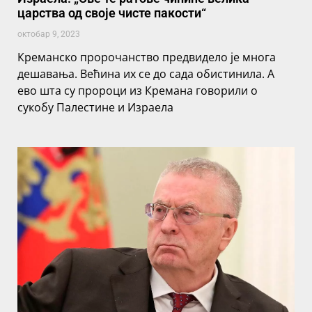
царства од своје чисте пакости“
октобар 9, 2023
Креманско пророчанство предвидело је многа
дешавања. Већина их се до сада обистинила. А
ево шта су пророци из Кремана говорили о
сукобу Палестине и Израела