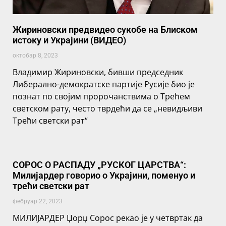
Жириновски предвидео сукобе на Блиском
истоку и Украјини (ВИДЕО)
октобар 8, 2023
Владимир Жириновски, бивши председник
Либерално-демократске партије Русије био је
познат по својим пророчанствима о Трећем
светском рату, често тврдећи да се „невидљиви
Трећи светски рат“
СОРОС О РАСПАДУ „РУСКОГ ЦАРСТВА“:
Милијардер говорио о Украјини, поменуо и
трећи светски рат
фебруар 22, 2023
МИЛИЈАРДЕР Џорџ Сорос рекао је у четвртак да