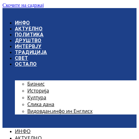
Скочите на садржај
ИНФО
АКТУЕЛНО
ПОЛИТИКА
ДРУШТВО
ИНТЕРВЈУ
ТРАДИЦИЈА
СВЕТ
ОСТАЛО
Бизнис
Историја
Култура
Слика дана
Видовдан.инфо ин Енглисх
ИНФО
АКТУЕЛНО