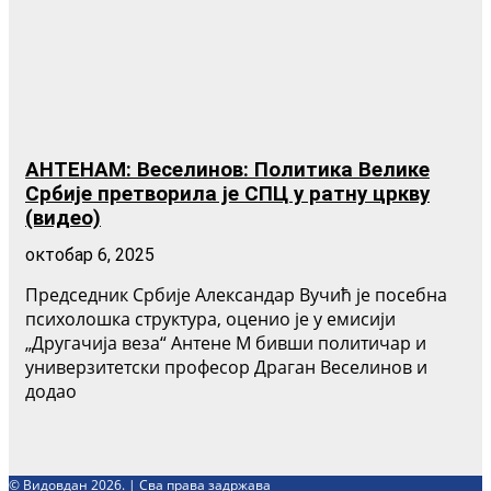
АНТЕНАМ: Веселинов: Политика Велике
Србије претворила је СПЦ у ратну цркву
(видео)
октобар 6, 2025
Председник Србије Александар Вучић је посебна
психолошка структура, оценио је у емисији
„Другачија веза“ Антене М бивши политичар и
универзитетски професор Драган Веселинов и
додао
© Видовдан 2026. | Сва права задржава