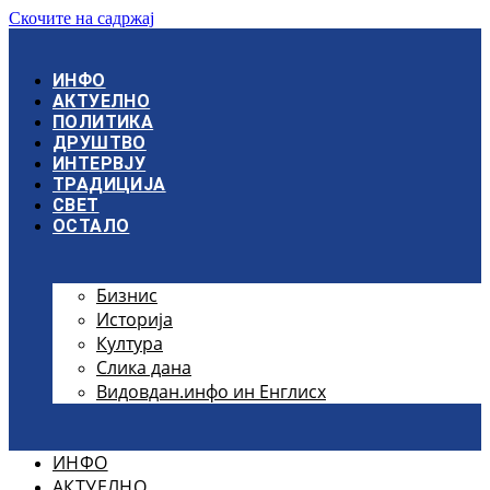
Скочите на садржај
ИНФО
АКТУЕЛНО
ПОЛИТИКА
ДРУШТВО
ИНТЕРВЈУ
ТРАДИЦИЈА
СВЕТ
ОСТАЛО
Бизнис
Историја
Култура
Слика дана
Видовдан.инфо ин Енглисх
ИНФО
АКТУЕЛНО