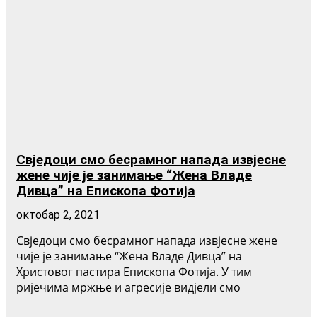
Свједоци смо бесрамног напада извјесне
жене чије је занимање “Жена Владе
Дивца” на Епископа Фотија
октобар 2, 2021
Свједоци смо бесрамног напада извјесне жене
чије је занимање “Жена Владе Дивца” на
Христовог пастира Епископа Фотија. У тим
ријечима мржње и агресије видјели смо