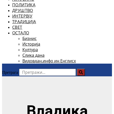
ПОЛИТИКА
ДРУШТВО
ИНТЕРВЈУ
ТРАДИЦИЈА
СВЕТ
ОСТАЛО
Бизнис
Историја
Култура
Слика дана
Видовдан.инфо ин Енглисх
Претрага
Владика