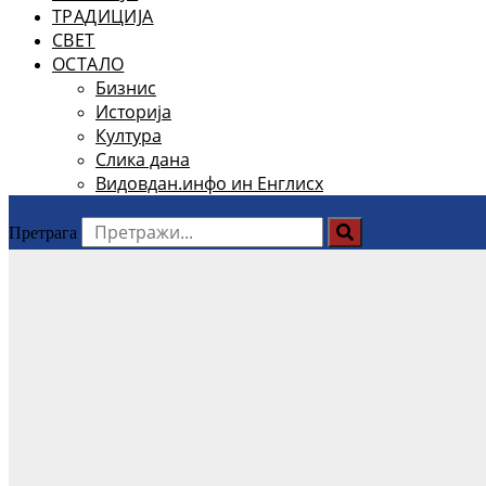
ТРАДИЦИЈА
СВЕТ
ОСТАЛО
Бизнис
Историја
Култура
Слика дана
Видовдан.инфо ин Енглисх
Претрага