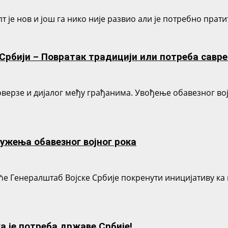
т је нов и још га нико није развио али је потребно пра
у Србији – Повратак традицији или потреба савр
ерзе и дијалог међу грађанима. Увођење обавезног војн
ужења обавезног војног рока
е Генералштаб Војске Србије покренути иницијативу ка 
а је потреба државе Србије!