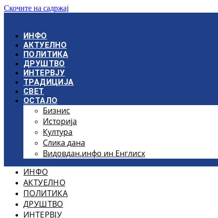
Скочите на садржај
ИНФО
АКТУЕЛНО
ПОЛИТИКА
ДРУШТВО
ИНТЕРВЈУ
ТРАДИЦИЈА
СВЕТ
ОСТАЛО
Бизнис
Историја
Култура
Слика дана
Видовдан.инфо ин Енглисх
ИНФО
АКТУЕЛНО
ПОЛИТИКА
ДРУШТВО
ИНТЕРВЈУ