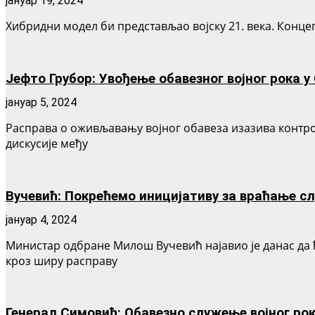
јануар 19, 2024
Хибридни модел би представљао војску 21. века. Концеп
Јефто Грубор: Увођење обавезног војног рока 
јануар 5, 2024
Расправа о оживљавању војног обавеза изазива контров
дискусије међу
Вучевић: Покрећемо иницијативу за враћање сл
јануар 4, 2024
Министар одбране Милош Вучевић најавио је данас да ћ
кроз ширу расправу
Генерал Симовић: Обавезно служење војног рок