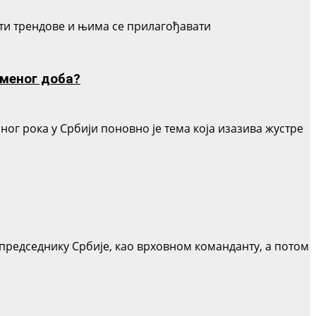
тити трендове и њима се прилагођавати
еменог доба?
ог рока у Србији поновно је тема која изазива жустре
председнику Србије, као врховном команданту, а потом