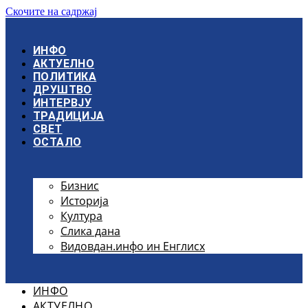
Скочите на садржај
ИНФО
АКТУЕЛНО
ПОЛИТИКА
ДРУШТВО
ИНТЕРВЈУ
ТРАДИЦИЈА
СВЕТ
ОСТАЛО
Бизнис
Историја
Култура
Слика дана
Видовдан.инфо ин Енглисх
ИНФО
АКТУЕЛНО