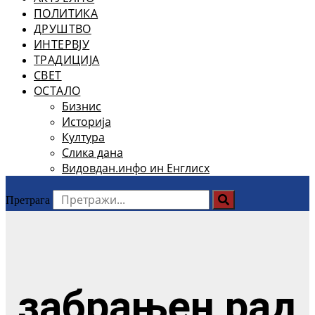
ПОЛИТИКА
ДРУШТВО
ИНТЕРВЈУ
ТРАДИЦИЈА
СВЕТ
ОСТАЛО
Бизнис
Историја
Култура
Слика дана
Видовдан.инфо ин Енглисх
Претрага
забрањен рад