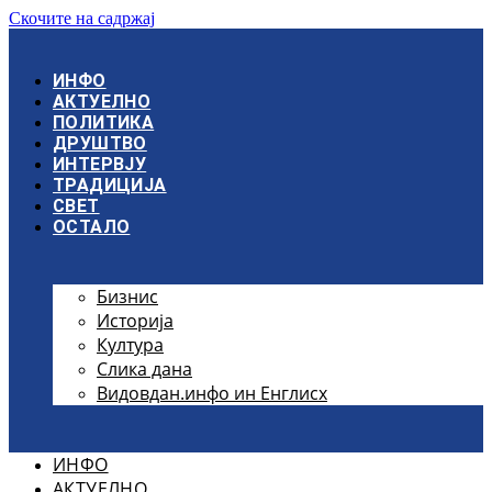
Скочите на садржај
ИНФО
АКТУЕЛНО
ПОЛИТИКА
ДРУШТВО
ИНТЕРВЈУ
ТРАДИЦИЈА
СВЕТ
ОСТАЛО
Бизнис
Историја
Култура
Слика дана
Видовдан.инфо ин Енглисх
ИНФО
АКТУЕЛНО