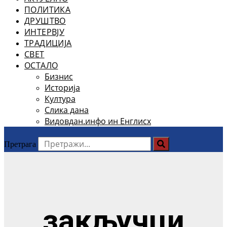
ПОЛИТИКА
ДРУШТВО
ИНТЕРВЈУ
ТРАДИЦИЈА
СВЕТ
ОСТАЛО
Бизнис
Историја
Култура
Слика дана
Видовдан.инфо ин Енглисх
Претрага
закључци