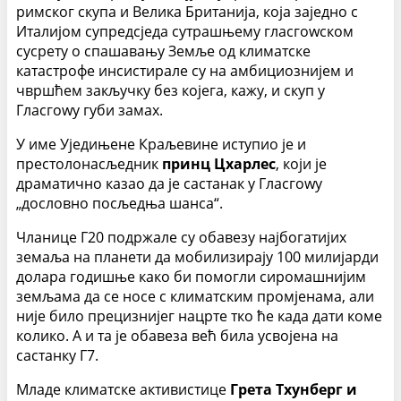
римског скупа и Велика Британија, која заједно с
Италијом супредсједа сутрашњему гласгоwском
сусрету о спашавању Земље од климатске
катастрофе инсистирале су на амбициознијем и
чвршћем закључку без којега, кажу, и скуп у
Гласгоwу губи замах.
У име Уједињене Краљевине иступио је и
престолонасљедник
принц Цхарлес
, који је
драматично казао да је састанак у Гласгоwу
„дословно посљедња шанса“.
Чланице Г20 подржале су обавезу најбогатијих
земаља на планети да мобилизирају 100 милијарди
долара годишње како би помогли сиромашнијим
земљама да се носе с климатским промјенама, али
није било прецизнијег нацрте тко ће када дати коме
колико. А и та је обавеза већ била усвојена на
састанку Г7.
Младе климатске активистице
Грета Тхунберг и