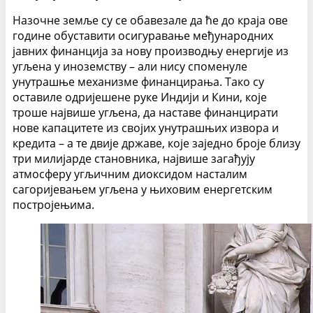
Назочне земље су се обавезале да ће до краја ове
године обуставити осигуравање међународних
јавних финанција за нову производњу енергије из
угљена у иноземству – али нису споменуле
унутрашње механизме финанцирања. Тако су
оставиле одријешене руке Индији и Кини, које
троше највише угљена, да наставе финанцирати
нове капацитете из својих унутрашњих извора и
кредита – а те двије државе, које заједно броје близу
три милијарде становника, највише загађују
атмосферу угљичним диоксидом насталим
сагоријевањем угљена у њиховим енергетским
постројењима.