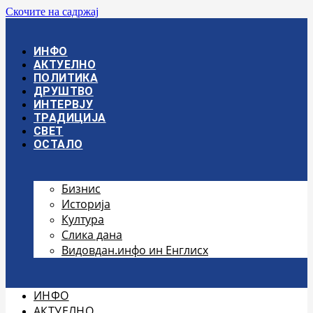
Скочите на садржај
ИНФО
АКТУЕЛНО
ПОЛИТИКА
ДРУШТВО
ИНТЕРВЈУ
ТРАДИЦИЈА
СВЕТ
ОСТАЛО
Бизнис
Историја
Култура
Слика дана
Видовдан.инфо ин Енглисх
ИНФО
АКТУЕЛНО