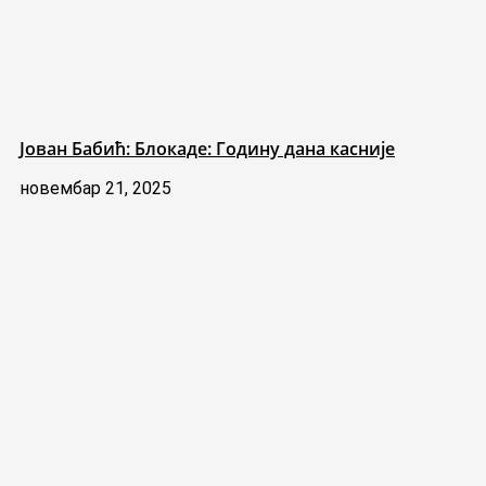
Јован Бабић: Блокаде: Годину дана касније
новембар 21, 2025