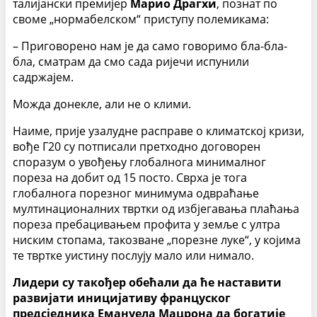
талијански премијер
Марио Драгхи
, познат по
своме „нормабелском“ приступу полемикама:
– Приговорено нам је да само говоримо бла-бла-
бла, сматрам да смо сада ријечи испунили
садржајем.
Можда донекле, али не о клими.
Наиме, прије узалудне расправе о климатској кризи,
вође Г20 су потписали претходно договорен
споразум о увођењу глобалнога минималног
пореза на добит од 15 посто. Сврха је тога
глобалнога порезног минимума одвраћање
мултинационалних твртки од избјегавања плаћања
пореза пребацивањем профита у земље с ултра
ниским стопама, такозване „порезне луке“, у којима
те твртке уистину послују мало или нимало.
Лидери су такођер обећали да ће наставити
развијати иницијативу француског
предсједника Емануела Мацрона да богатије