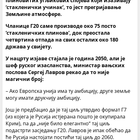
плиновитих угљикових спојева који изазивају
‘стакленички учинак’, то јест прегријавање
Земљине атмосфере.
Чланице Г20 саме производе око 75 посто
‘стакленичких плинова’, док преостала
четвртина отпада на свих осталих око 180
држава у свијету.
У нацрту изјаве стајала је година 2050, али је
шеф руског изасланства, министар вањских
послова Сергеј Лавров рекао да то није
магични број:
– Ако Европска унија има ту амбицију, друге земље
могу имати друкчију амбицију.
Још је предбацио да је тај циљ утврдио формат Г7
(из којега је Русија истјерана пошто је окупирала
Крим), па да „није било елегантно“ тај циљ
подастрти засједању Г20. Лавров је ипак обећао да
ће Русија настојати постићи тај циљ до 2060.