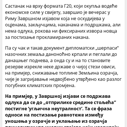
Састанак на врху формата Г20, који окупља водеће
економске силе у свијету, завршио је вечерас у
Риму Завршном изјавом која не оскудијева у
оцјенама, закључцима, наканама и подршкама, али
нема одлука, рокова ни фиксираних извора новца
за постизање прокламираних накана.
Па су чак и такав документ дипломатски „шерпаси“
назочних земаља даноноћно крпали и пеглали до
данашњег поднева, а онда су и на то становите
резерве изрекле неке државе о чијој стези овиси,
на примјер, снижавање топлине Земљина озрачја,
чије је загријавање недвојбено утврђено као разлог
погубних климатских промјена.
На примјер, у Завршној изјави се подржава
одлука да се до „отприлике средине стољећа“
постигне ‘угљична неутралност’. Та се фраза
односи на постизање равнотеже између
уношења у озрачје и уклањање из озрачја