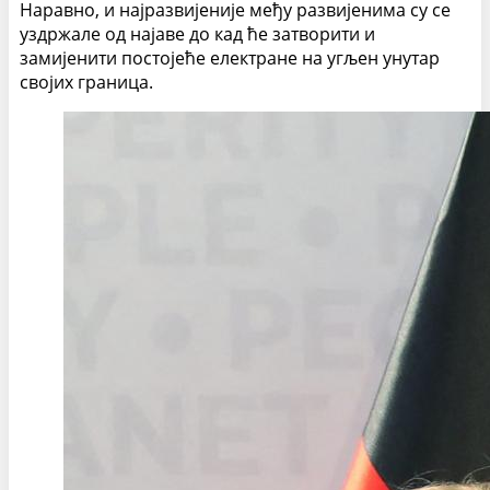
Наравно, и најразвијеније међу развијенима су се
уздржале од најаве до кад ће затворити и
замијенити постојеће електране на угљен унутар
својих граница.