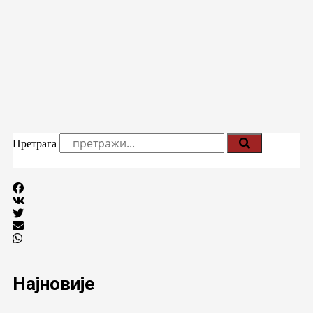
Претрага
Најновије