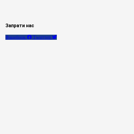
Запрати нас
Фацебоок
Тwиттер