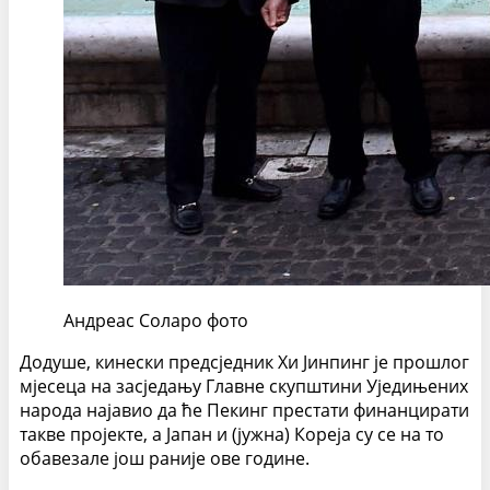
Андреас Соларо фото
Додуше, кинески предсједник Xи Јинпинг је прошлог
мјесеца на засједању Главне скупштини Уједињених
народа најавио да ће Пекинг престати финанцирати
такве пројекте, а Јапан и (јужна) Кореја су се на то
обавезале још раније ове године.