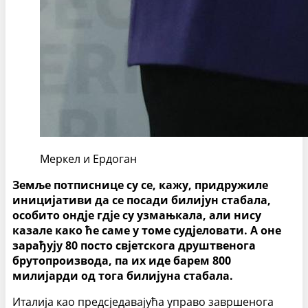
Меркел и Ердоган
Земље потписнице су се, кажу, придружиле
иницијативи да се посади билијун стабала,
особито ондје гдје су узмањкала, али нису
казале како ће саме у томе судјеловати. А оне
зарађују 80 посто свјетскога друштвенога
брутопроизвода, па их иде барем 800
милијарди од тога билијуна стабала.
Италија као предсједавајућа управо завршенога