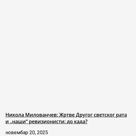
Никола Милованчев: Жртве Другог светског рата
и „наши“ ревизионисти: до када?
новембар 20, 2025