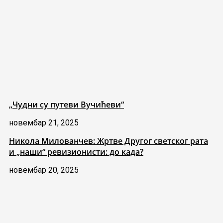
„Чудни су путеви Вучићеви“
новембар 21, 2025
Никола Милованчев: Жртве Другог светског рата
и „наши“ ревизионисти: до када?
новембар 20, 2025