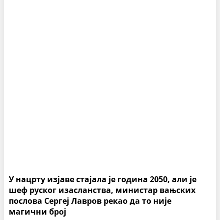
У нацрту изјаве стајала је година 2050, али је
шеф руског изасланства, министар вањских
послова Сергеј Лавров рекао да то није
магични број