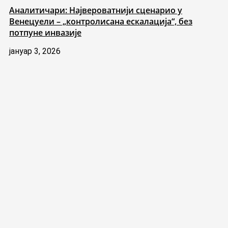
Аналитичари: Највероватнији сценарио у
Венецуели – „контролисана ескалација“, без
потпуне инвазије
јануар 3, 2026