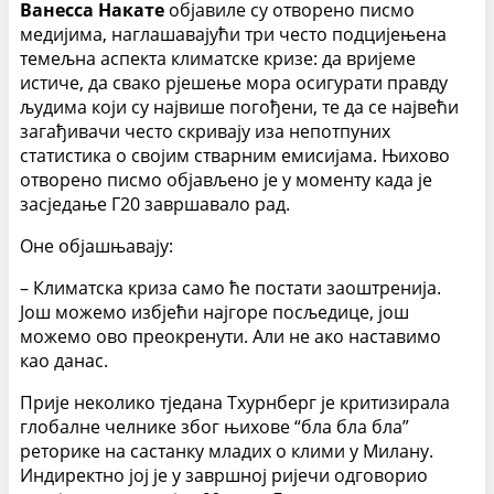
Ванесса Накате
објавиле су отворено писмо
медијима, наглашавајући три често подцијењена
темељна аспекта климатске кризе: да вријеме
истиче, да свако рјешење мора осигурати правду
људима који су највише погођени, те да се највећи
загађивачи често скривају иза непотпуних
статистика о својим стварним емисијама. Њихово
отворено писмо објављено је у моменту када је
засједање Г20 завршавало рад.
Оне објашњавају:
– Климатска криза само ће постати заоштренија.
Још можемо избјећи најгоре посљедице, још
можемо ово преокренути. Али не ако наставимо
као данас.
Прије неколико тједана Тхурнберг је критизирала
глобалне челнике због њихове “бла бла бла”
реторике на састанку младих о клими у Милану.
Индиректно јој је у завршној ријечи одговорио