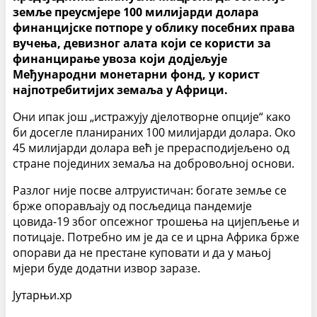
земље преусмјере 100 милијарди долара
финанцијске потпоре у облику посебних права
вучења, девизног алата који се користи за
финанцирање увоза који додјељује
Међународни монетарни фонд, у корист
најпотребитијих земаља у Африци.
Они ипак још „истражују дјелотворне опције“ како
би досегле планираних 100 милијарди долара. Око
45 милијарди долара већ је прерасподијељено од
стране појединих земаља на добровољној основи.
Разлог није посве алтруистичан: богате земље се
брже опорављају од посљедица пандемије
цовида-19 због опсежног трошења на цијепљење и
потицаје. Потребно им је да се и црна Африка брже
опорави да не престане куповати и да у мањој
мјери буде додатни извор заразе.
Јутарњи.хр