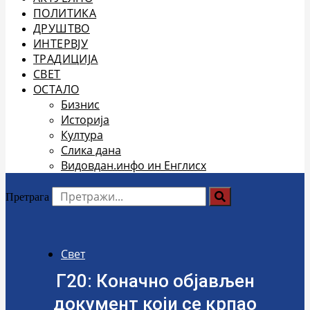
ПОЛИТИКА
ДРУШТВО
ИНТЕРВЈУ
ТРАДИЦИЈА
СВЕТ
ОСТАЛО
Бизнис
Историја
Култура
Слика дана
Видовдан.инфо ин Енглисх
Претрага
Свет
Г20: Коначно објављен
документ који се крпао