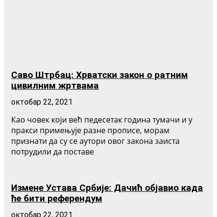
Саво Штрбац: Хрватски закон о ратним
цивилним жртвама
октобар 22, 2021
Као човек који већ педесетак година тумачи и у
пракси примењује разне прописе, морам
признати да су се аутори овог закона заиста
потрудили да поставе
Измене Устава Србије: Дачић објавио када
ће бити референдум
октобар 22, 2021