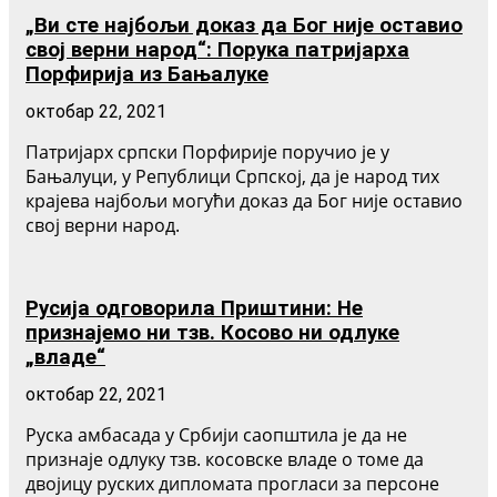
„Ви сте најбољи доказ да Бог није оставио
свој верни народ“: Порука патријарха
Порфирија из Бањалуке
октобар 22, 2021
Патријарх српски Порфирије поручио је у
Бањалуци, у Републици Српској, да је народ тих
крајева најбољи могући доказ да Бог није оставио
свој верни народ.
Русија одговорила Приштини: Не
признајемо ни тзв. Косово ни одлуке
„владе“
октобар 22, 2021
Руска амбасада у Србији саопштила је да не
признаје одлуку тзв. косовске владе о томе да
двојицу руских дипломата прогласи за персоне