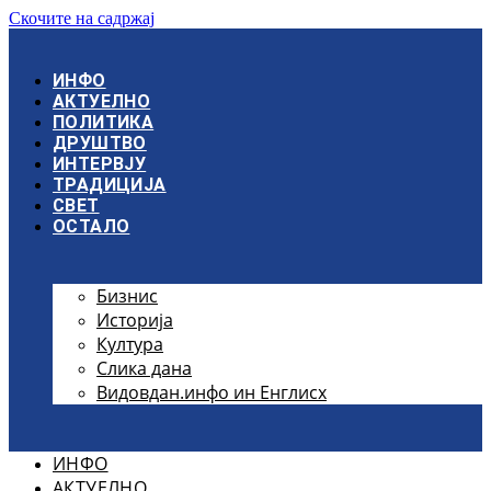
Скочите на садржај
ИНФО
АКТУЕЛНО
ПОЛИТИКА
ДРУШТВО
ИНТЕРВЈУ
ТРАДИЦИЈА
СВЕТ
ОСТАЛО
Бизнис
Историја
Култура
Слика дана
Видовдан.инфо ин Енглисх
ИНФО
АКТУЕЛНО