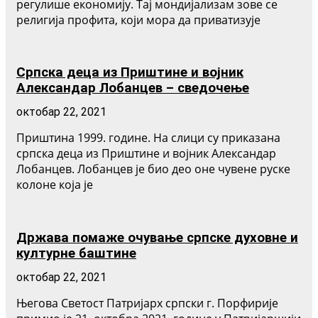
регулише економију. Тај мондијализам зове се
религија профита, који мора да приватизује
Српска деца из Приштине и војник
Александар Лобанцев – сведочење
октобар 22, 2021
Приштина 1999. године. На слици су приказана
српска деца из Приштине и војник Александар
Лобанцев. Лобанцев је био део оне чувене руске
колоне која је
Држава помаже очување српске духовне и
културне баштине
октобар 22, 2021
Његова Светост Патријарх српски г. Порфирије