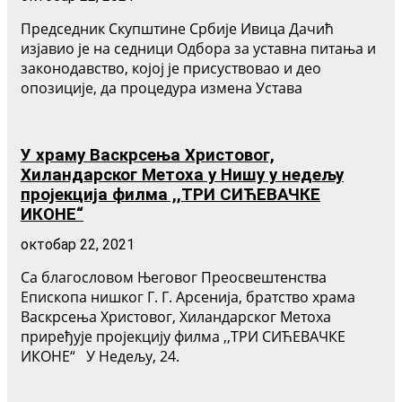
Председник Скупштине Србије Ивица Дачић
изјавио је на седници Одбора за уставна питања и
законодавство, којој је присуствовао и део
опозиције, да процедура измена Устава
У храму Васкрсења Христовог,
Хиландарског Метоха у Нишу у недељу
пројекција филма ,,ТРИ СИЋЕВАЧКЕ
ИКОНЕ“
октобар 22, 2021
Са благословом Његовог Преосвештенства
Епископа нишког Г. Г. Арсенија, братство храма
Васкрсења Христовог, Хиландарског Метоха
приређује пројекцију филма ,,ТРИ СИЋЕВАЧКЕ
ИКОНЕ“ У Недељу, 24.