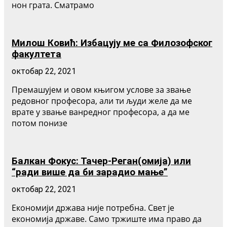
нон грата. Сматрамо
Милош Ковић: Избацују ме са Филозофског
факултета
октобар 22, 2021
Премашујем и овом књигом услове за звање
редовног професора, али ти људи желе да ме
врате у звање ванредног професора, а да ме
потом понизе
Балкан Фокус: Тачер-Реган(омија) или
“ради више да би зарадио мање”
октобар 22, 2021
Економији држава није потребна. Свет је
економија државе. Само тржиште има право да