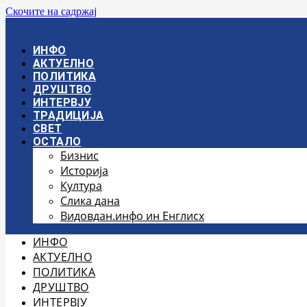
Скочите на садржај
ИНФО
АКТУЕЛНО
ПОЛИТИКА
ДРУШТВО
ИНТЕРВЈУ
ТРАДИЦИЈА
СВЕТ
ОСТАЛО
Бизнис
Историја
Култура
Слика дана
Видовдан.инфо ин Енглисх
ИНФО
АКТУЕЛНО
ПОЛИТИКА
ДРУШТВО
ИНТЕРВЈУ