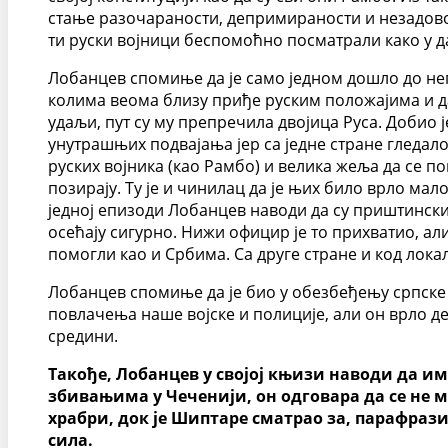
стање разочараности, депримираности и незадовољ
ти руски војници беспомоћно посматрали како у да
Лобанцев спомиње да је само једном дошло до неп
колима веома близу приђе руским положајима и да 
удаљи, пут су му препречила двојица Руса. Добио ј
унутрашњих подвајања јер са једне стране гледало
руских војника (као Рамбо) и велика жеља да се 
позирају. Ту је и чинилац да је њих било врло мал
једној епизоди Лобанцев наводи да су приштински 
осећају сигурно. Нижи официр је то прихватио, а
помогли као и Србима. Са друге стране и код лок
Лобанцев спомиње да је био у обезбеђењу српске 
повлачења наше војске и полиције, али он врло де
средини.
Такође, Лобанцев у својој књизи наводи да 
збивањима у Чеченији, он одговара да се не 
храбри, док је Шиптаре сматрао за, парафрази
сила.