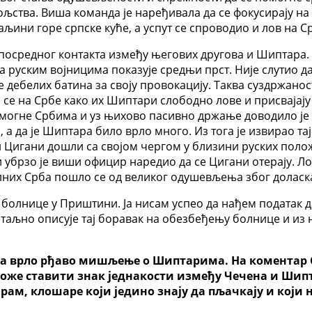
ства. Виша команда је наређивала да се фокусирају на о
љини горе српске куће, а успут се спроводио и лов на С
осредног контакта између његових другова и Шиптара. Би
руским војницима показује средњи прст. Није слутио да 
е дебелих батина за своју провокацију. Таква суздржанос
 се на Србе како их Шиптари слободно лове и присвајају 
помогне Србима и уз њихово пасивно држање доводило је 
о, а да је Шиптара било врло много. Из тога је извирао т
Цигани дошли са својом чергом у близини руских положа
ли убрзо је виши официр наредио да се Цигани отерају. 
алних Срба пошло се од великог одушевљења због доласка
болнице у Приштини. Ја нисам успео да нађем податак д
таљно описује тај боравак на обезбеђењу болнице и из ње
има врло рђаво мишљење о Шиптарима. На коментар 
може ставити знак једнакости између Чечена и Шипт
рам, клошаре који једино знају да пљачкају и који