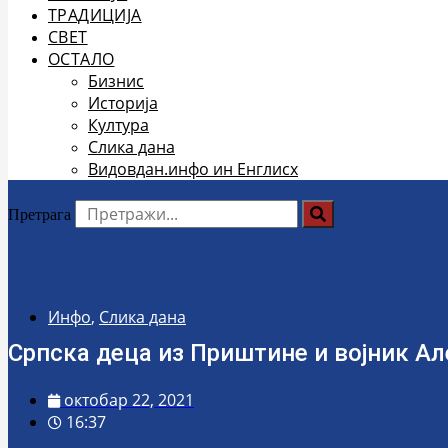
ТРАДИЦИЈА
СВЕТ
ОСТАЛО
Бизнис
Историја
Култура
Слика дана
Видовдан.инфо ин Енглисх
Претрага
Инфо
,
Слика дана
Српска деца из Приштине и војник А
октобар 22, 2021
16:37