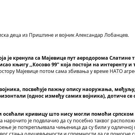
пска деца из Приштине и војник Александар Лобанцев.
која је кренула са Мајевице пут аеродорома Слатине
ао књигу ,,Косово 99″ која постоји на интеренту и т
ростору Мајевице потом сама збивања у време НАТО агре
г војника, посвећује пажњу опису наоружања, међуљ
оризонтали (однос између самих војника), дотиче се
ици осећали кривицу што нису могли помоћи српском
а нарочито је подвлачио да су посебно таквог располож
ерење је поткрепљивала чињеница да су били у одличној
таквог стања одушевљености и спремности да се помогне 