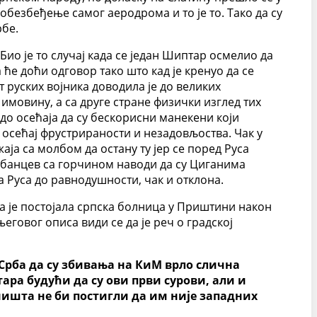
безбеђење самог аеродрома и то је то. Тако да су
рбе.
о је то случај када се један Шиптар осмелио да
ће доћи одговор тако што кад је кренуо да се
т руских војника доводила је до великих
имовину, а са друге стране физички изглед тих
до осећаја да су бескорисни манекени који
ај осећај фрустрираности и незадовљоства. Чак у
ја са молбом да остану ту јер се поред Руса
Лобанцев са горчином наводи да су Циганима
 Руса до равнодушности, чак и отклона.
а је постојала српска болница у Приштини након
говог описа види се да је реч о градској
Срба да су збивања на КиМ врло слична
ара будући да су ови први сурови, али и
 ништа не би постигли да им није западних