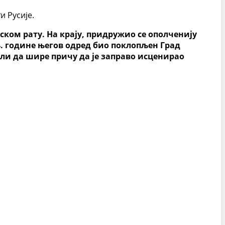
и Русије.
нском рату. На крају, придружио се ополченију
14. године његов одред био поклопљен Град
чели да шире причу да је заправо исценирао