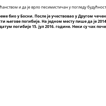
анством и да је врло песимистичан у погледу будућност
еме био у Босни. После је учествовао у Другом чече
ости његове погибије. На једном месту пише да је 20
датум погибије 15. јул 2016. године. Неки су чак по