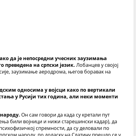
 тако да је непосредни учесник заузимања
о преведена на српски језик.
Лобанцев у својој
сије, заузимање аеродрома, његов боравак на
удским односима у војсци како по вертикали
 стања у Русији тих година, али неки моменти
 народу.
Он сам говори да када су кретали пут
ења били војници и нижи старешински кадар), да
 психофизичкој спремности, да су деловали по
српском народу, по доласку на Слатину прешло се у