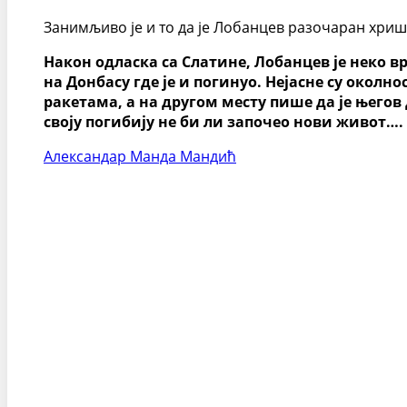
Занимљиво је и то да је Лобанцев разочаран хришћ
Након одласка са Слатине, Лобанцев је неко вр
на Донбасу где је и погинуо. Нејасне су околн
ракетама, а на другом месту пише да је његов 
своју погибију не би ли започео нови живот….
Александар Манда Мандић