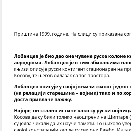
Приштина 1999. године. На слици су приказана ср
Лобанцев је био део оне чувене руске колоне 
аеродрома. Лобанцев је о тим збивањима напис
књизи описује руски контигент стационаран на п
Косову, те његов одлазак са тог простора.
Лобанцев описује у својој књизи живот једно
(на релацији старешина – војник) тако и по х
доста привлаче пажњу.
Најпре, он стално истиче како су руски војн
Косова да су били толико наоштрени на Шиптаре (
су једва чекали да их науче памети. То њихово ув
својој конституцији као да су сви они Рамбо. Из 