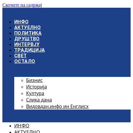
Скочите на садржај
ИНФО
АКТУЕЛНО
ПОЛИТИКА
ДРУШТВО
ИНТЕРВЈУ
ТРАДИЦИЈА
СВЕТ
ОСТАЛО
Бизнис
Историја
Култура
Слика дана
Видовдан.инфо ин Енглисх
ИНФО
АКТУЕЛНО