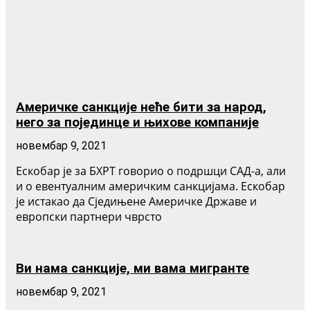
Америчке санкције неће бити за народ,
него за појединце и њихове компаније
новембар 9, 2021
Ескобар је за БХРТ говорио о подршци САД-а, али
и о евентуалним америчким санкцијама. Ескобар
је истакао да Сједињене Америчке Државе и
европски партнери чврсто
Ви нама санкције, ми вама мигранте
новембар 9, 2021