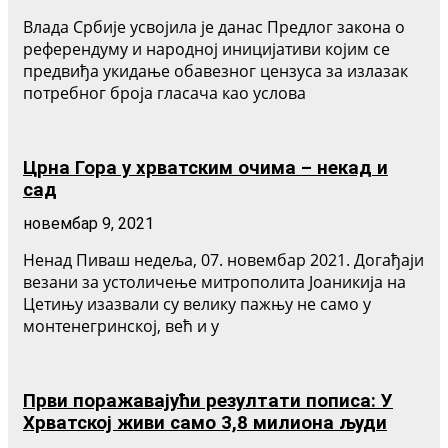
Влада Србије усвојила је данас Предлог закона о
референдуму и народној иницијативи којим се
предвиђа укидање обавезног цензуса за излазак
потребног броја гласача као услова
Црна Гора у хрватским очима – некад и
сад
новембар 9, 2021
Ненад Пиваш недеља, 07. новембар 2021. Догађаји
везани за устоличење митрополита Јоаникија на
Цетињу изазвали су велику пажњу не само у
монтенегринској, већ и у
Први поражавајући резултати пописа: У
Хрватској живи само 3,8 милиона људи