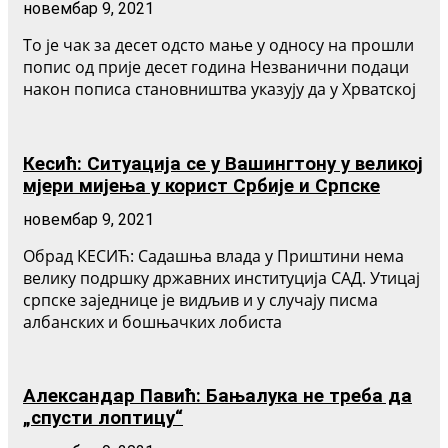
новембар 9, 2021
То је чак за десет одсто мање у односу на прошли
попис од прије десет година Незванични подаци
након пописа становништва указују да у Хрватској
Кесић: Ситуација се у Вашингтону у великој
мјери мијења у корист Србије и Српске
новембар 9, 2021
Обрад КЕСИЋ: Садашња влада у Приштини нема
велику подршку државних институција САД. Утицај
српске заједнице је видљив и у случају писма
албанских и бошњачких лобиста
Александар Павић: Бањалука не треба да
„спусти лоптицу“