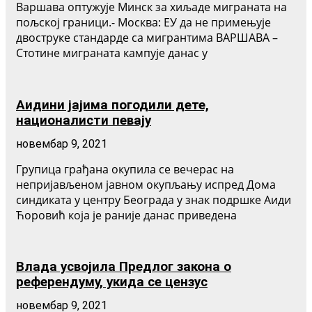
Варшава оптужује Минск за хиљаде миграната на
пољској граници.- Москва: ЕУ да не примењује
двоструке стандарде са мигрантима ВАРШАВА –
Стотине миграната кампује данас у
Аидини јајима погодили дете,
националисти певају
новембар 9, 2021
Групица грађана окупила се вечерас на
непријављеном јавном окупљању испред Дома
синдиката у центру Београда у знак подршке Аиди
Ћоровић која је раније данас приведена
Влада усвојила Предлог закона о
референдуму, укида се цензус
новембар 9, 2021