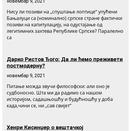
новембар 9, 2021
Нису ли позиви на „спуштање лоптице“ упућени
Бањалуци са (номинално) српске стране фактички
позиви на капитулацију, на одустајање од
легитимних захтева Републике Српске? Паралелно
са
Дарко Ристов Ђого: Да ли ћемо преживети
постмодерну?
новембар 9, 2021
Питање можда звучи философски: али оно је
судбоносно. Шта ми да радимо са нашом
историјом, садашњошћу и будућношћу у доба
када,чини се, ни „сав свијет“
Хенри Кисинџер о вештачкој