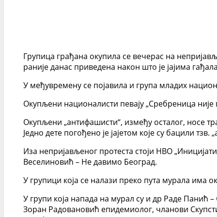
Групица грађана окупила се вечерас на непријављ
раније данас приведена након што је јајима гађал
У међувремену се појавила и група младих национ
Окупљени националисти певају „Сребреница није ге
Окупљени „антифашисти“, између осталог, носе тра
Једно дете погођено је јајетом које су бацили тзв.
Иза непријављеног протеста стоји НВО „Иницијати
Веселиновић – Не давимо Београд.
У групици која се налази преко пута мурала има ок
У групи која напада на мурал су и др Раде Панић 
Зоран Радовановић епидемиолог, чланови Скупсти