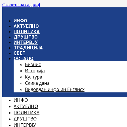
Скочите на садржај
ИНФО
АКТУЕЛНО
ПОЛИТИКА
ДРУШТВО
ИНТЕРВЈУ
ТРАДИЦИЈА
СВЕТ
ОСТАЛО
Бизнис
Историја
Култура
Слика дана
Видовдан.инфо ин Енглисх
ИНФО
АКТУЕЛНО
ПОЛИТИКА
ДРУШТВО
ИНТЕРВЈУ