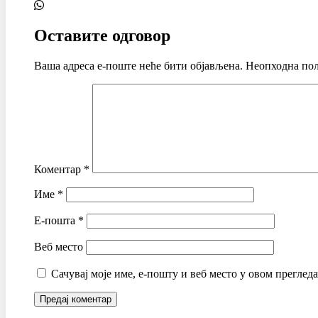
Оставите одговор
Ваша адреса е-поште неће бити објављена.
Неопходна пољ
Коментар
*
Име
*
Е-пошта
*
Веб место
Сачувај моје име, е-пошту и веб место у овом преглед