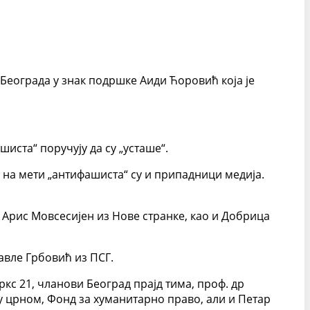
Београда у знак подршке Аиди Ћоровић која је
иста“ поручују да су „усташе“.
а на мети „антифашиста“ су и припадници медија.
 Арис Мовсесијен из Нове странке, као и Добрица
Павле Грбовић из ПСГ.
ркс 21, чланови Београд прајд тима, проф. др
 црном, Фонд за хуманитарно право, али и Петар