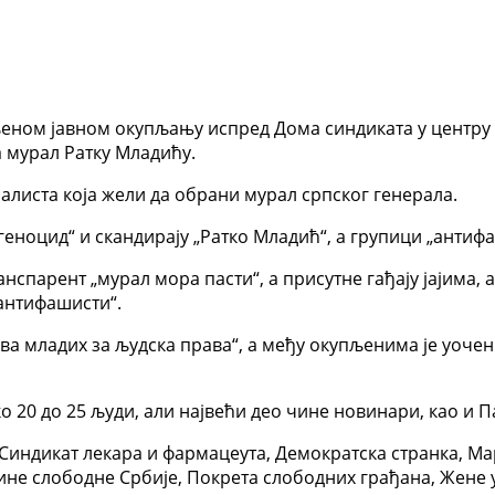
еном јавном окупљању испред Дома синдиката у центру 
а мурал Ратку Младићу.
алиста која жели да обрани мурал српског генерала.
ноцид“ и скандирају „Ратко Младић“, а групици „антифаш
нспарент „мурал мора пасти“, а присутне гађају јајима, 
 „антифашисти“.
ва младих за људска права“, а међу окупљенима је уочен
о 20 до 25 људи, али највећи део чине новинари, као и 
– Синдикат лекара и фармацеута, Демократска странка, Ма
не слободне Србије, Покрета слободних грађана, Жене у