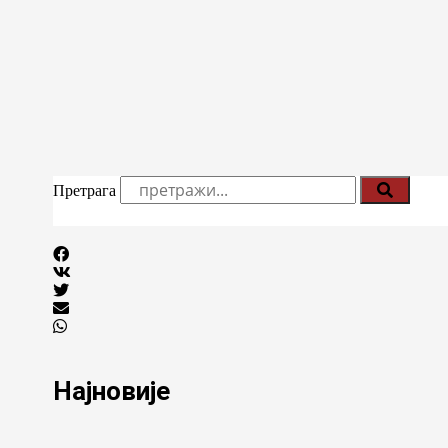
Претрага
Најновије