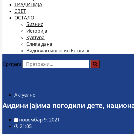
ТРАДИЦИЈА
СВЕТ
ОСТАЛО
Бизнис
Историја
Култура
Слика дана
Видовдан.инфо ин Енглисх
Претрага
Актуелно
Аидини јајима погодили дете, национ
новембар 9, 2021
21:05