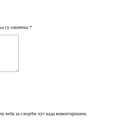
а су означена
*
ачу веба за следећи пут када коментаришем.