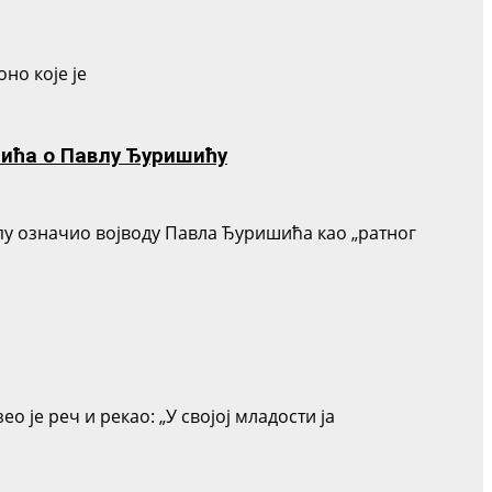
но које је
нића о Павлу Ђуришићу
упу означио војводу Павла Ђуришића као „ратног
је реч и рекао: „У својој младости ја