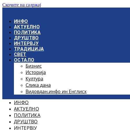
Скочите на садржај
ИНФО
АКТУЕЛНО
ПОЛИТИКА
ДРУШТВО
ИНТЕРВЈУ
ТРАДИЦИЈА
СВЕТ
ОСТАЛО
Бизнис
Историја
Култура
Слика дана
Видовдан.инфо ин Енглисх
ИНФО
АКТУЕЛНО
ПОЛИТИКА
ДРУШТВО
ИНТЕРВЈУ