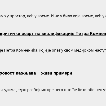
о у простор, већ у време. И не у било које време, већ у о
, критички осврт на квалификације Петра Комне
е Петра Комненића, који је опет у свом медијском наст
уровост кажњава – живи примери
дима Један разбојник пре него што ће бити обешен узео 