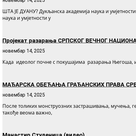
новембар 14, 2025
ШТА ЈЕ ДУАНУ? Дукљанска академија наука и умјетности
наука и умјетности у
Пројекат разарања СРПСКОГ ВЕЧНОГ НАЦИОНА
новембар 14, 2025
Када идеолог почне с покушајима разарања Његоша, ис
МАЂАРСКА ОБЕЋАЊА ГРАЂАНСКИХ ПРАВА СРБИ
новембар 14, 2025
После толиких монструозних застрашивања, мучења, ге
такође веома важно,
Манастир Студеница (видео)