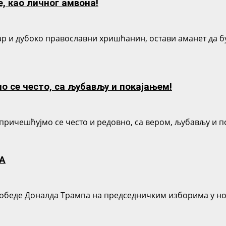
, као личног амвона!
ар и дубоко православни хришћанин, остави аманет да б
о се често, са љубављу и покајањем!
причешћујмо се често и редовно, са вером, љубављу и п
А
е Доналда Трампа на председничким изборима у новемб