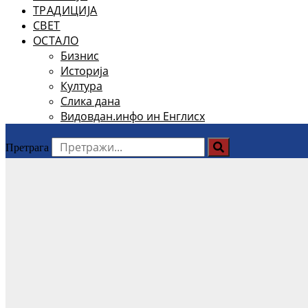
ТРАДИЦИЈА
СВЕТ
ОСТАЛО
Бизнис
Историја
Култура
Слика дана
Видовдан.инфо ин Енглисх
Претрага