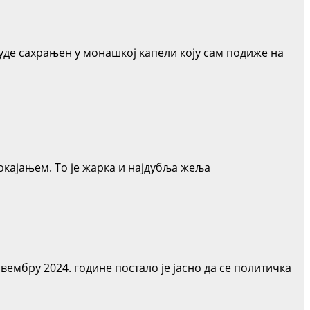
уде сахрањен у монашкој капели коју сам подиже на
окајањем. То је жарка и најдубља жеља
ру 2024. године постало је јасно да се политичка