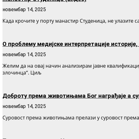
новембар 14, 2025
Када крочите у порту манастир Студеница, не улазите сам
О проблему медијске интерпретације историје
новембар 14, 2025
Желим да на овај начин анализирам јавне квалификациј
злочинца“. Циљ
Доброту према животињама Бог награђаје а с
новембар 14, 2025
Суровост према животињама прелази у суровост према љу