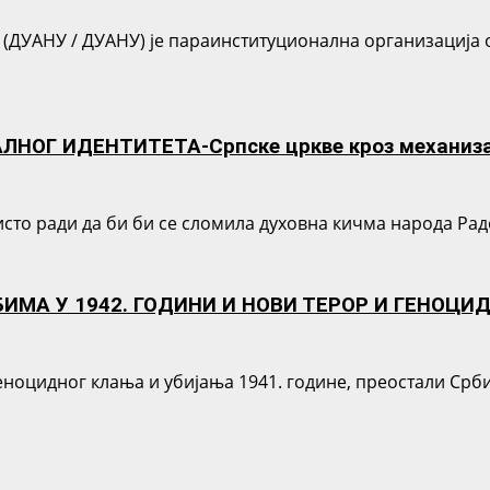
 (ДУАНУ / ДУАНУ) је параинституционална организација 
ЛНОГ ИДЕНТИТЕТА-Српске цркве кроз механиз
то ради да би би се сломила духовна кичма народа Радо
МА У 1942. ГОДИНИ И НОВИ ТЕРОР И ГЕНОЦИ
ноцидног клања и убијања 1941. године, преостали Срби