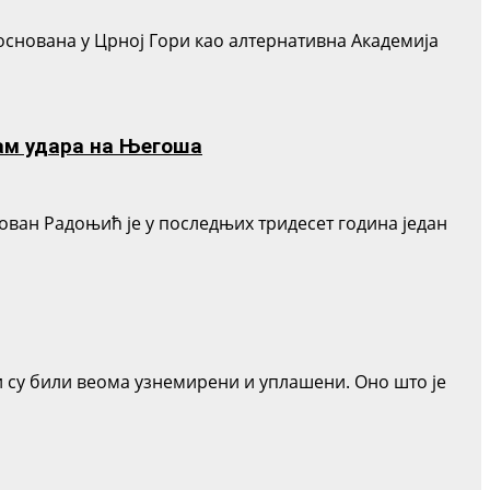
основана у Црној Гори као алтернативна Академија
ам удара на Његоша
ван Радоњић је у последњих тридесет година један
Д
 су били веома узнемирени и уплашени. Оно што је