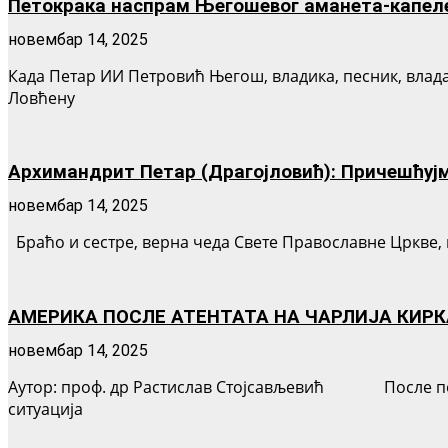
Петокрака наспрам Његошевог аманета-капеле
новембар 14, 2025
Када Петар ИИ Петровић Његош, владика, песник, влад
Ловћену
Архимандрит Петар (Драгојловић): Причешћујм
новембар 14, 2025
Браћо и сестре, верна чеда Свете Православне Цркве, 
АМЕРИКА ПОСЛЕ АТЕНТАТА НА ЧАРЛИЈА КИРК
новембар 14, 2025
Аутор: проф. др Растислав Стојсављевић После побед
ситуација