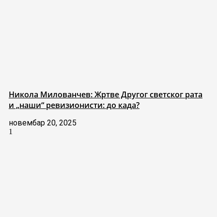
Никола Милованчев: Жртве Другог светског рата
и „наши“ ревизионисти: до када?
новембар 20, 2025