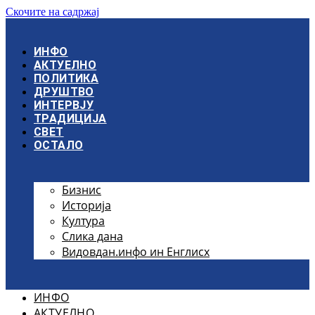
Скочите на садржај
ИНФО
АКТУЕЛНО
ПОЛИТИКА
ДРУШТВО
ИНТЕРВЈУ
ТРАДИЦИЈА
СВЕТ
ОСТАЛО
Бизнис
Историја
Култура
Слика дана
Видовдан.инфо ин Енглисх
ИНФО
АКТУЕЛНО