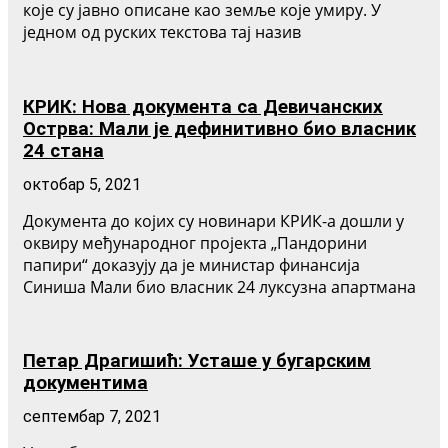
које су јавно описане као земље које умиру. У
једном од руских текстова тај назив
КРИК: Нова документа са Девичанских
Острва: Мали је дефинитивно био власник
24 стана
октобар 5, 2021
Документа до којих су новинари КРИК-а дошли у
оквиру међународног пројекта „Пандорини
папири“ доказују да је министар финансија
Синиша Мали био власник 24 луксузна апартмана
Петар Драгишић: Усташе у бугарским
документима
септембар 7, 2021