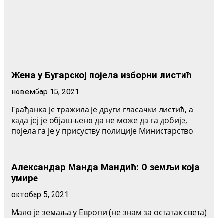
Жена у Бугарској појела изборни листић
новембар 15, 2021
Грађанка је тражила је други гласачки листић, а
када јој је објашњено да не може да га добије,
појела га је у присуству полиције Министарство
Александар Манда Мандић: О земљи која
умире
октобар 5, 2021
Мало је земаља у Европи (не знам за остатак света)