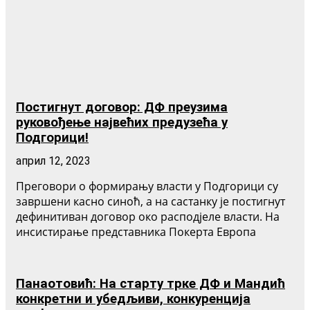
Постигнут договор: ДФ преузима
руковођење највећих предузећа у
Подгорици!
април 12, 2023
Преговори о формирању власти у Подгорици су
завршени касно синоћ, а на састанку је постигнут
дефинитиван договор око расподјеле власти. На
инсистирање представника Покерта Европа
Панаотовић: На старту трке ДФ и Мандић
конкретни и убедљиви, конкуренција