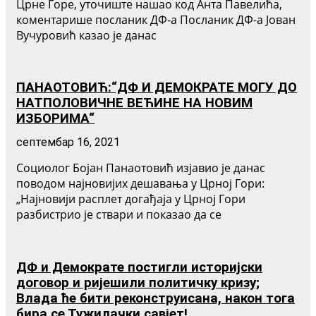
Црне Горе, уточиште нашао код Анта Павелића,
коментарише посланик ДФ-а Посланик ДФ-а Јован
Вучуровић казао је данас
ПАНАОТОВИЋ:“ДФ И ДЕМОКРАТЕ МОГУ ДО
НАТПОЛОВИЧНЕ ВЕЋИНЕ НА НОВИМ
ИЗБОРИМА“
септембар 16, 2021
Социолог Бојан Панаотовић изјавио је данас
поводом најновијих дешавања у Црној Гори:
„Најновији расплет догађаја у Црној Гори
разбистрио је ствари и показао да се
ДФ и Демократе постигли историјски
договор и ријешили политичку кризу;
Влада ће бити реконструисана, након тога
бира се Тужилачки савјет!