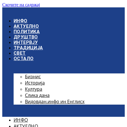
Скочите на садржај
ИНФО
АКТУЕЛНО
ПОЛИТИКА
ДРУШТВО
ИНТЕРВЈУ
ТРАДИЦИЈА
СВЕТ
ОСТАЛО
Бизнис
Историја
Култура
Слика дана
Видовдан.инфо ин Енглисх
ИНФО
АКТУЕЛНО