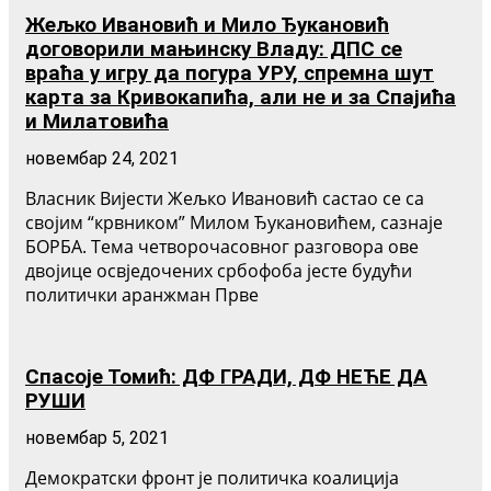
Жељко Ивановић и Мило Ђукановић
договорили мањинску Владу: ДПС се
враћа у игру да погура УРУ, спремна шут
карта за Кривокапића, али не и за Спајића
и Милатовића
новембар 24, 2021
Власник Вијести Жељко Ивановић састао се са
својим “крвником” Милом Ђукановићем, сазнаје
БОРБА. Тема четворочасовног разговора ове
двојице освједочених србофоба јесте будући
политички аранжман Прве
Спасоје Томић: ДФ ГРАДИ, ДФ НЕЋЕ ДА
РУШИ
новембар 5, 2021
Демократски фронт је политичка коалиција