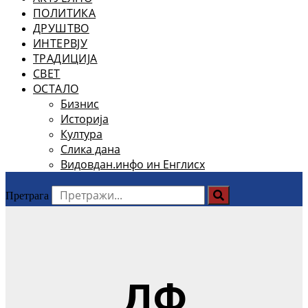
ПОЛИТИКА
ДРУШТВО
ИНТЕРВЈУ
ТРАДИЦИЈА
СВЕТ
ОСТАЛО
Бизнис
Историја
Култура
Слика дана
Видовдан.инфо ин Енглисх
Претрага
ДФ