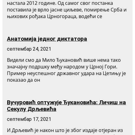
настала 2012 године. Од самог свог постанка
поставила је врло јасне циљеве, помирење Срба и
њихових рођака Црногораца, водећи се
Анатомија једног диктатора
септембар 24, 2021
Видели смо да Мило Ђукановић више нема тако
значајну подршку међу народом у Црној Гори.
Пример неуспешног државног удара на Цетињу је
показао да он
Вучуровић оптужује Ђукановића: Личиш на
Секулу Дрљевића
септембар 17, 2021
И Дрљевић је након што је због издаје отјеран из