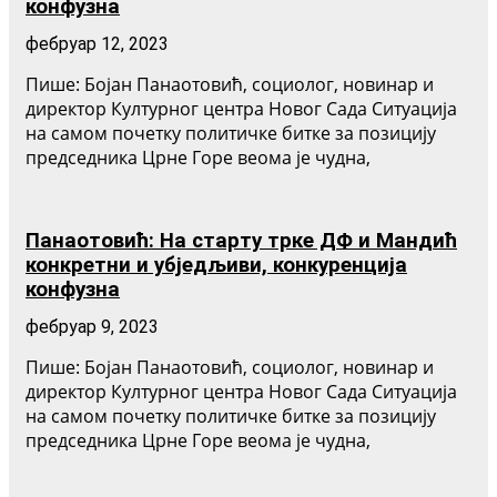
конфузна
фебруар 12, 2023
Пише: Бојан Панаотовић, социолог, новинар и
директор Културног центра Новог Сада Ситуација
на самом почетку политичке битке за позицију
председника Црне Горе веома је чудна,
Панаотовић: На старту трке ДФ и Мандић
конкретни и убједљиви, конкуренција
конфузна
фебруар 9, 2023
Пише: Бојан Панаотовић, социолог, новинар и
директор Културног центра Новог Сада Ситуација
на самом почетку политичке битке за позицију
председника Црне Горе веома је чудна,