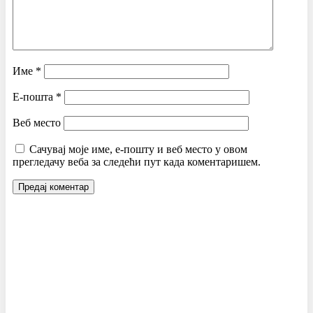
Име
*
Е-пошта
*
Веб место
Сачувај моје име, е-пошту и веб место у овом
прегледачу веба за следећи пут када коментаришем.