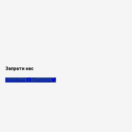
Запрати нас
Фацебоок
Тwиттер