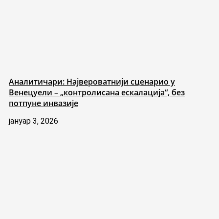
Аналитичари: Највероватнији сценарио у
Венецуели – „контролисана ескалација“, без
потпуне инвазије
јануар 3, 2026