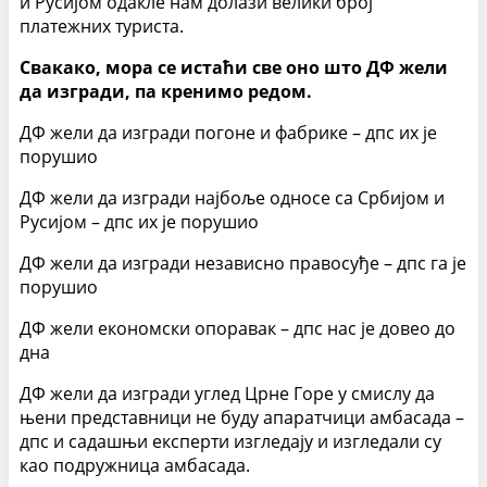
и Русијом одакле нам долази велики број
платежних туриста.
Свакако, мора се истаћи све оно што ДФ жели
да изгради, па кренимо редом.
ДФ жели да изгради погоне и фабрике – дпс их је
порушио
ДФ жели да изгради најбоље односе са Србијом и
Русијом – дпс их је порушио
ДФ жели да изгради независно правосуђе – дпс га је
порушио
ДФ жели економски опоравак – дпс нас је довео до
дна
ДФ жели да изгради углед Црне Горе у смислу да
њени представници не буду апаратчици амбасада –
дпс и садашњи експерти изгледају и изгледали су
као подружница амбасада.