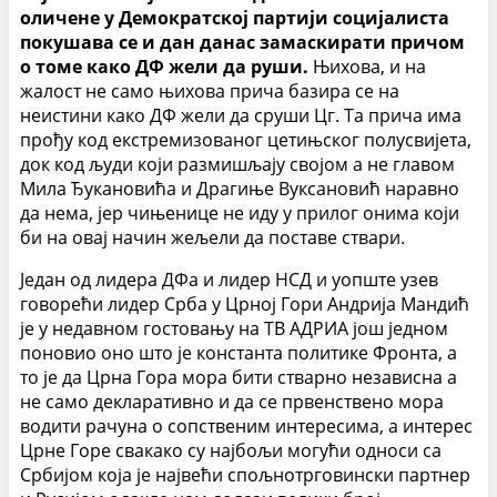
оличене у Демократској партији социјалиста
покушава се и дан данас замаскирати причом
о томе како ДФ жели да руши.
Њихова, и на
жалост не само њихова прича базира се на
неистини како ДФ жели да сруши Цг. Та прича има
прођу код екстремизованог цетињског полусвијета,
док код људи који размишљају својом а не главом
Мила Ђукановића и Драгиње Вуксановић наравно
да нема, јер чињенице не иду у прилог онима који
би на овај начин жељели да поставе ствари.
Један од лидера ДФа и лидер НСД и уопште узев
говорећи лидер Срба у Црној Гори Андрија Мандић
је у недавном гостовању на ТВ АДРИА још једном
поновио оно што је константа политике Фронта, а
то је да Црна Гора мора бити стварно независна а
не само декларативно и да се првенствено мора
водити рачуна о сопственим интересима, а интерес
Црне Горе свакако су најбољи могући односи са
Србијом која је највећи спољнотрговински партнер