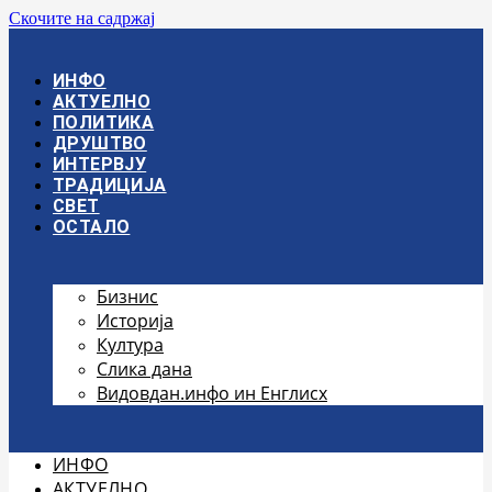
Скочите на садржај
ИНФО
АКТУЕЛНО
ПОЛИТИКА
ДРУШТВО
ИНТЕРВЈУ
ТРАДИЦИЈА
СВЕТ
ОСТАЛО
Бизнис
Историја
Култура
Слика дана
Видовдан.инфо ин Енглисх
ИНФО
АКТУЕЛНО