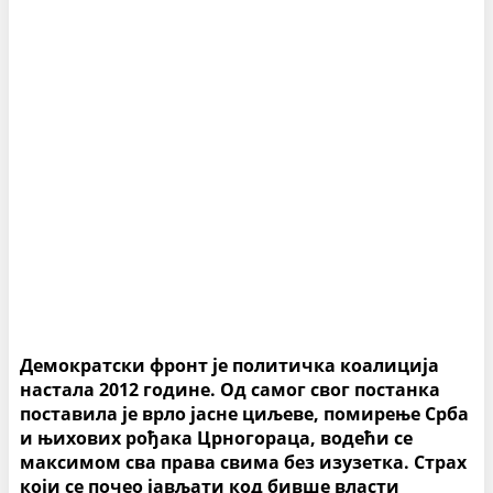
Демократски фронт је политичка коалиција
настала 2012 године. Од самог свог постанка
поставила је врло јасне циљеве, помирење Срба
и њихових рођака Црногораца, водећи се
максимом сва права свима без изузетка. Страх
који се почео јављати код бивше власти