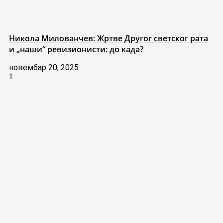
Никола Милованчев: Жртве Другог светског рата
и „наши“ ревизионисти: до када?
новембар 20, 2025