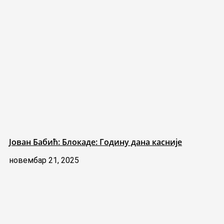
Јован Бабић: Блокаде: Годину дана касније
новембар 21, 2025