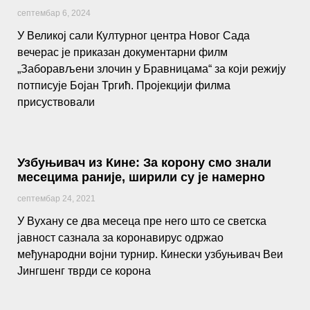
септембар 6, 2024
У Великој сали Културног центра Новог Сада
вечерас је приказан документарни филм
„Заборављени злочин у Бравницама“ за који режију
потписује Бојан Тргић. Пројекцији филма
присуствовали
Узбуњивач из Кине: За корону смо знали
месецима раније, ширили су је намерно
септембар 24, 2021
У Вухану се два месеца пре него што се светска
јавност сазнала за коронавирус одржао
међународни војни турнир. Кинески узбуњивач Веи
Јингшенг тврди се корона