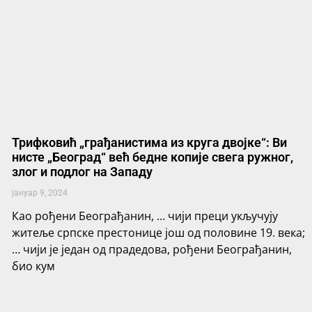
Трифковић „грађанистима из круга двојке“: Ви
нисте „Београд“ већ бедне копије свега ружног,
злог и подлог на Западу
јануар 9, 2024
Као рођени Београђанин, … чији преци укључују
житеље српске престонице још од половине 19. века;
… чији је један од прадедова, рођени Београђанин,
био кум