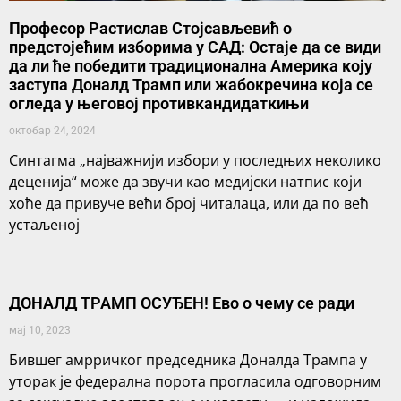
Професор Растислав Стојсављевић о
предстојећим изборима у САД: Остаје да се види
да ли ће победити традиционална Америка коју
заступа Доналд Трамп или жабокречина која се
огледа у његовој противкандидаткињи
октобар 24, 2024
Синтагма „најважнији избори у последњих неколико
деценија“ може да звучи као медијски натпис који
хоће да привуче већи број читалаца, или да по већ
устаљеној
ДОНАЛД ТРАМП ОСУЂЕН! Ево о чему се ради
мај 10, 2023
Бившег амрричког председника Доналда Трампа у
уторак је федерална порота прогласила одговорним