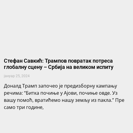
Стефан Савкић: Трампов повратак потреса
глобалну сцену – Србија на великом испиту
јануар 25, 2024
Доналд Трамп започео је предизборну кампању
речима: “Битка почиње у Ајови, почиње овде. Уз
вашу помоћ, вратићемо нашу земљу из пакла.” Пре
само три године,