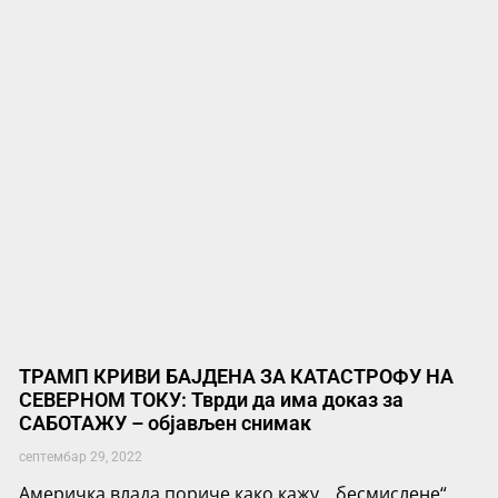
ТРАМП КРИВИ БАЈДЕНА ЗА КАТАСТРОФУ НА
СЕВЕРНОМ ТОКУ: Тврди да има доказ за
САБОТАЖУ – објављен снимак
септембар 29, 2022
Америчка влада пориче како кажу, „бесмислене“