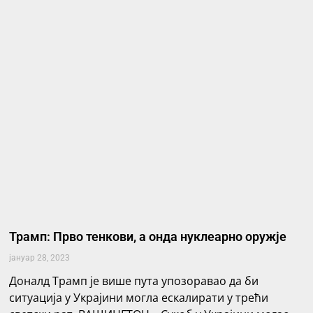
Трамп: Прво тенкови, а онда нуклеарно оружје
јануар 28, 2023
Доналд Трамп је више пута упозоравао да би
ситуација у Украјини могла ескалирати у трећи