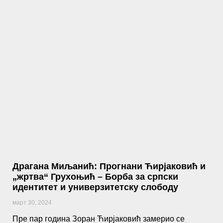
Драгана Миљанић: Прогнани Ћирјаковић и
„жртва“ Грухоњић – Борба за српски
идентитет и универзитетску слободу
март 30, 2024
Пре пар година Зоран Ћирјаковић замерио се