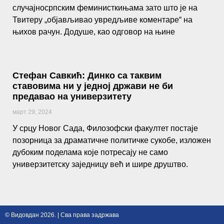
случајносрпским феминисткињама зато што је на
Твитеру „објављивао увредљиве коментаре“ на
њихов рачун. Додуше, као одговор на њине
Стефан Савкић: Динко са таквим
ставовима ни у једној држави не би
предавао на универзитету
март 29, 2024
У срцу Новог Сада, Филозофски факултет постаје
позорница за драматичне политичке сукобе, изложен
дубоким поделама које потресају не само
универзитетску заједницу већ и шире друштво.
© Видовдан 2026. | Сва права задржава