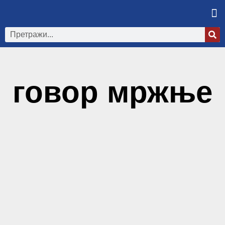
говор мржње