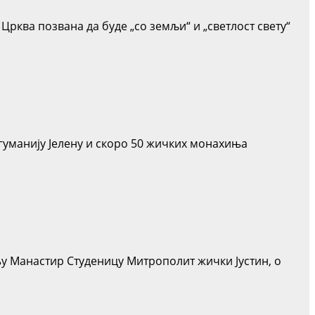
Црква позвана да буде „со земљи“ и „светлост свету“
гуманију Јелену и скоро 50 жичких монахиња
њу Манастир Студеницу Митрополит жички Јустин, о