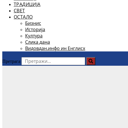
ТРАДИЦИЈА
СВЕТ
ОСТАЛО
Бизнис
Историја
Култура
Слика дана
Видовдан.инфо ин Енглисх
Претрага