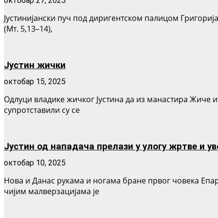
октобар 27, 2025
Јустинијански пуч под диригентском палицом Григорија 
(Мт. 5,13–14),
Јустин жички
октобар 15, 2025
Одлуци владике жичког Јустина да из манастира Жиче 
супротставили су се
Јустин од нападача прелази у улогу жртве и ув
октобар 10, 2025
Нова и Данас рукама и ногама бране првог човека Епа
чијим малверзацијама је