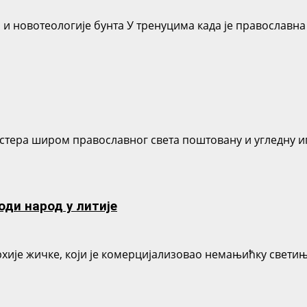
и новотеологије бунта У тренуцима када је православна 
истера широм православног света поштовану и угледну и
оди народ у литије
рхије жичке, који је комерцијализовао немањићку свети