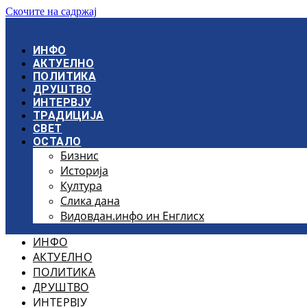
Скочите на садржај
ИНФО
АКТУЕЛНО
ПОЛИТИКА
ДРУШТВО
ИНТЕРВЈУ
ТРАДИЦИЈА
СВЕТ
ОСТАЛО
Бизнис
Историја
Култура
Слика дана
Видовдан.инфо ин Енглисх
ИНФО
АКТУЕЛНО
ПОЛИТИКА
ДРУШТВО
ИНТЕРВЈУ