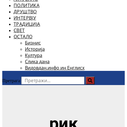
ПОЛИТИКА
ДРУШТВО
ИНТЕРВЈУ
ТРАДИЦИЈА
СВЕТ
ОСТАЛО
Бизнис
Историја
Култура
Слика дана
Видовдан.инфо ин Енглисх
Претрага
рик