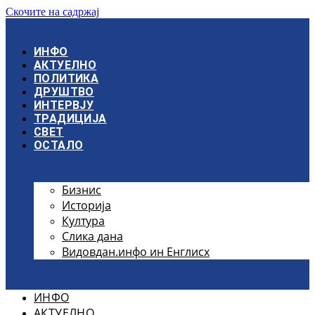
Скочите на садржај
ИНФО
АКТУЕЛНО
ПОЛИТИКА
ДРУШТВО
ИНТЕРВЈУ
ТРАДИЦИЈА
СВЕТ
ОСТАЛО
Бизнис
Историја
Култура
Слика дана
Видовдан.инфо ин Енглисх
ИНФО
АКТУЕЛНО