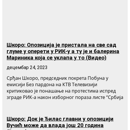
Шкоро: Опозиција је пристала на све сад
глуме у оперети у РИК-у а ту је и балерина
Мариника која се уклапа у то (Видео)
децембар 24, 2023
Срђан Шкоро, председник покрета Побуна у
емисији Без пардона на КТВ Телевизији
критиковао је понашање на протестима испред
зграде РИК-а након изборног пораза листе “Србија
Шкоро: Док је Ђилас главни у опозицији
Вучић може да влада још 20 година