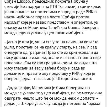
Срђан Шкоро, председник покрета Побуна у
емисији Без пардона на КТВ Телевизији критиковао
је понашање на протестима испред зграде РИК-а
након изборног пораза листе “Србија против
насиља” које је назвао представом и оперетом, уз
опаску да се Мариника Тепић као бивша балерина
можда једина уклапа у цео такав амбијент.
– Јасно је шта је, ушли сте у то на начин на који сте
ушли, пристали се на крађу у старту, на све. И сад
очекујете од грађана? Прво сте их критиковали да
нису довољно изашли, значи излазност ништа није
повећана. Сад су као грађани криви, па онда што
нису гласали за вас у већем броју и сада ви
долазите и правите ову представу у РИК-у која је
оперета једна – нагласио је Шкоро и наставио:
– Додуше ајде, Мариника је била балерина па
можда се уклапа то у цео амбијент, па ће можда она
одиграти нешто што ће се можда неком допасти –
додао је Шкоро уз закључак да је погрешно “одмах