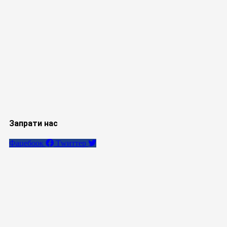
Запрати нас
Фацебоок
Тwиттер