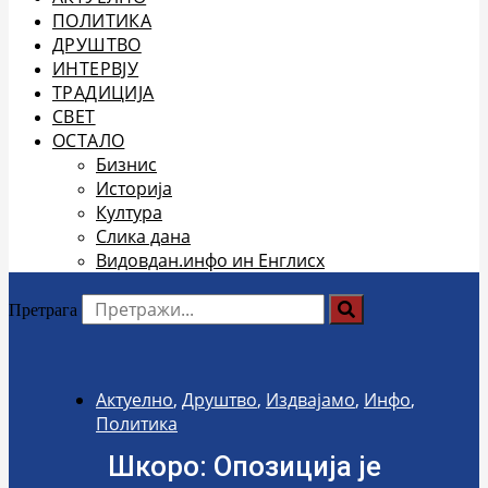
ПОЛИТИКА
ДРУШТВО
ИНТЕРВЈУ
ТРАДИЦИЈА
СВЕТ
ОСТАЛО
Бизнис
Историја
Култура
Слика дана
Видовдан.инфо ин Енглисх
Претрага
Актуелно
,
Друштво
,
Издвајамо
,
Инфо
,
Политика
Шкоро: Опозиција је