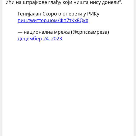
ићи на штрајкове глађу који ништа нису донели”.
Генијалан Скоро о оперети у РИКу
пиц.тwиттер.цом/Фп7тКх8QкX
— национална мрежа (@српскамреза)
Децембер 24, 2023