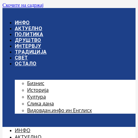
Скочите на садржај
ИНФО
АКТУЕЛНО
ПОЛИТИКА
ДРУШТВО
ИНТЕРВЈУ
ТРАДИЦИЈА
СВЕТ
ОСТАЛО
Бизнис
Историја
Култура
Слика дана
Видовдан.инфо ин Енглисх
ИНФО
АКТУЕЛНО