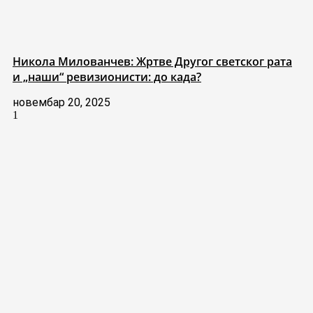
Никола Милованчев: Жртве Другог светског рата
и „наши“ ревизионисти: до када?
новембар 20, 2025