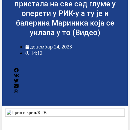
пристала на све сад глуме у
оперети у РИК-у а ту је и
балерина Мариника која се
уклапа у то (Видео)
децембар 24, 2023
14:12