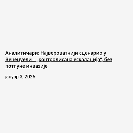
Аналитичари: Највероватнији сценарио у
Венецуели – „контролисана ескалација“, без
потпуне инвазије
јануар 3, 2026