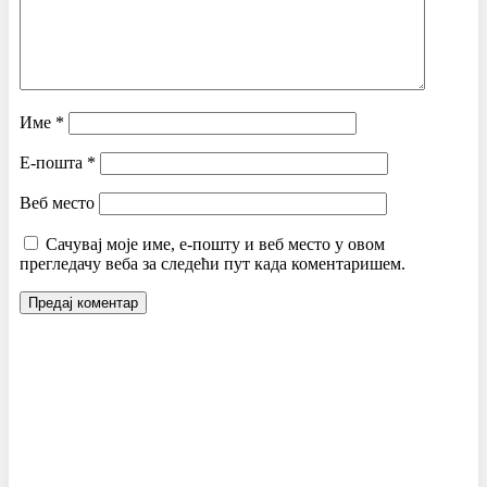
Име
*
Е-пошта
*
Веб место
Сачувај моје име, е-пошту и веб место у овом
прегледачу веба за следећи пут када коментаришем.