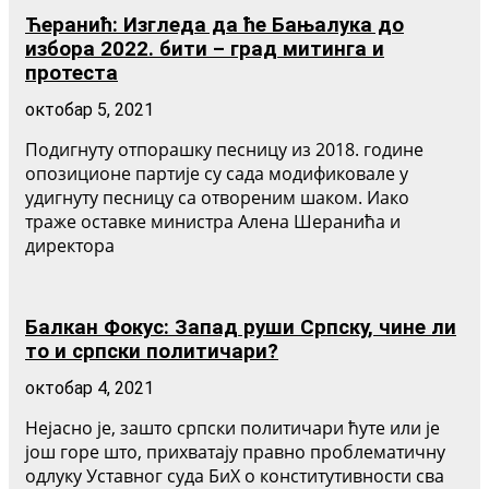
Ћеранић: Изгледа да ће Бањалука до
избора 2022. бити – град митинга и
протеста
октобар 5, 2021
Подигнуту отпорашку песницу из 2018. године
опозиционе партије су сада модификовале у
удигнуту песницу са отвореним шаком. Иако
траже оставке министра Алена Шеранића и
директора
Балкан Фокус: Запад руши Српску, чине ли
то и српски политичари?
октобар 4, 2021
Нејасно је, зашто српски политичари ћуте или је
још горе што, прихватају правно проблематичну
одлуку Уставног суда БиХ о конститутивности сва