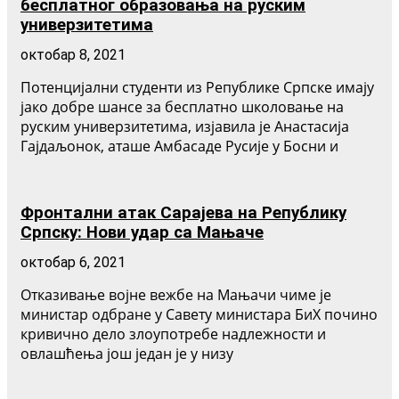
бесплатног образовања на руским
универзитетима
октобар 8, 2021
Потенцијални студенти из Републике Српске имају
јако добре шансе за бесплатно школовање на
руским универзитетима, изјавила је Анастасија
Гајдаљонок, аташе Амбасаде Русије у Босни и
Фронтални атак Сарајева на Републику
Српску: Нови удар са Мањаче
октобар 6, 2021
Отказивање војне вежбе на Мањачи чиме је
министар одбране у Савету министара БиХ почино
кривично дело злоупотребе надлежности и
овлашћења још један је у низу