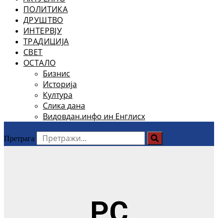
ПОЛИТИКА
ДРУШТВО
ИНТЕРВЈУ
ТРАДИЦИЈА
СВЕТ
ОСТАЛО
Бизнис
Историја
Култура
Слика дана
Видовдан.инфо ин Енглисх
Претрага
РС