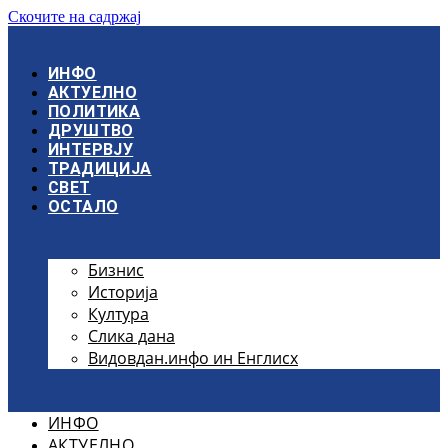
Скочите на садржај
ИНФО
АКТУЕЛНО
ПОЛИТИКА
ДРУШТВО
ИНТЕРВЈУ
ТРАДИЦИЈА
СВЕТ
ОСТАЛО
Бизнис
Историја
Култура
Слика дана
Видовдан.инфо ин Енглисх
ИНФО
АКТУЕЛНО