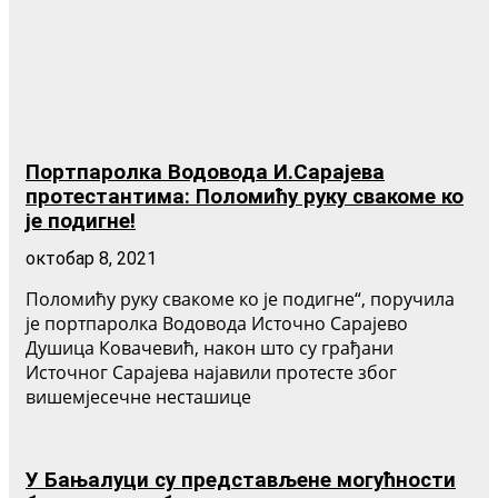
Портпаролка Водовода И.Сарајева
протестантима: Поломићу руку свакоме ко
је подигне!
октобар 8, 2021
Поломићу руку свакоме ко је подигне“, поручила
је портпаролка Водовода Источно Сарајево
Душица Ковачевић, након што су грађани
Источног Сарајева најавили протесте због
вишемјесечне несташице
У Бањалуци су представљене могућности