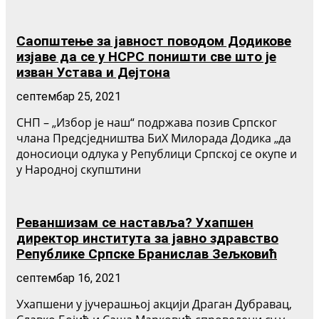
Саопштење за јавност поводом Додикове
изјаве да се у НСРС поништи све што је
изван Устава и Дејтона
септембар 25, 2021
СНП – „Избор је наш“ подржава позив Српског
члана Предсједништва БиХ Милорада Додика „да
доносиоци одлука у Републици Српској се окупе и
у Народној скупштини
Реваншизам се наставља? Ухапшен
директор института за јавно здравство
Републике Српске Бранислав Зељковић
септембар 16, 2021
Ухапшени у јучерашњој акцији Драган Дубравац,