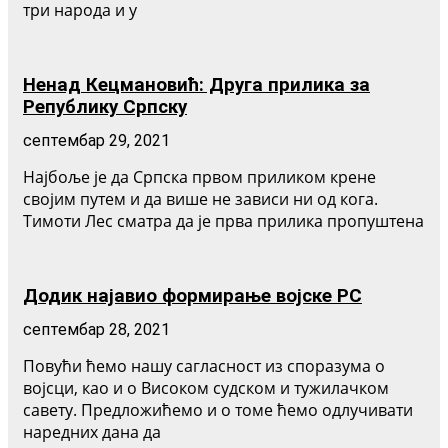
три народа и у
Ненад Кецмановић: Друга прилика за
Републику Српску
септембар 29, 2021
Најбоље је да Српска првом приликом крене
својим путем и да више не зависи ни од кога.
Тимоти Лес сматра да је прва прилика пропуштена
Додик најавио формирање војске РС
септембар 28, 2021
Повући ћемо нашу сагласност из споразума о
војсци, као и о Високом судском и тужилачком
савету. Предложићемо и о томе ћемо одлучивати
наредних дана да