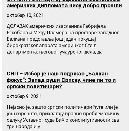
америчких дипломата нису добро прошли
октобар 10, 2021
ДОЛАЗАК америчких изасланика Габријела
Ескобара и Метју Палмера на просторе западног
Балкана представља још један покушај
бирократског апарата америчког Стејт
Департмента, његовог учауреног дела, да
СНП – Избор је наш подржао „Балкан
фокус“: Запад руши Српску, чине ли то и
српски политичари?
октобар 9, 2021
Нејасно је, зашто српски политичари ћуте или је
још горе што, прихватају правно проблематичну
одлуку Уставног суда БиХ о конститутивности сва
три народа и у