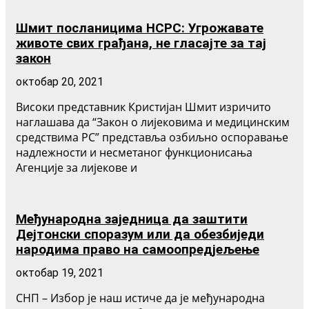
Шмит посланицима НСРС: Угрожавате
животе свих грађана, не гласајте за тај
закон
октобар 20, 2021
Високи представник Кристијан Шмит изричито
наглашава да “Закон о лијековима и медицинским
средствима РС” представља озбиљно оспоравање
надлежности и несметаног функционисања
Агенције за лијекове и
Међународна заједница да заштити
Дејтонски споразум или да обезбиједи
народима право на самоопредјељење
октобар 19, 2021
СНП – Избор је наш истиче да је међународна