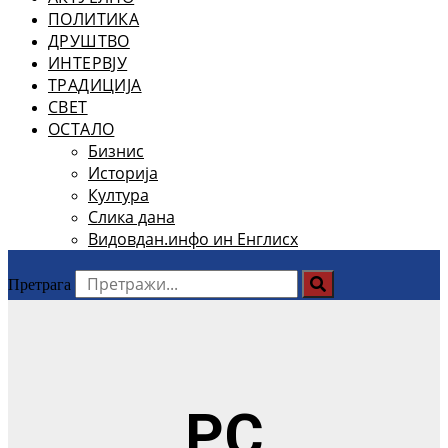
ПОЛИТИКА
ДРУШТВО
ИНТЕРВЈУ
ТРАДИЦИЈА
СВЕТ
ОСТАЛО
Бизнис
Историја
Култура
Слика дана
Видовдан.инфо ин Енглисх
Претрага
РС