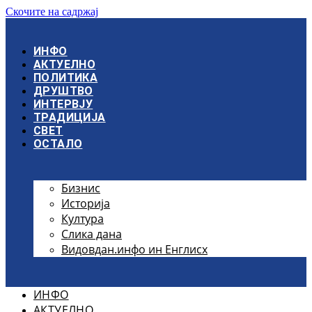
Скочите на садржај
ИНФО
АКТУЕЛНО
ПОЛИТИКА
ДРУШТВО
ИНТЕРВЈУ
ТРАДИЦИЈА
СВЕТ
ОСТАЛО
Бизнис
Историја
Култура
Слика дана
Видовдан.инфо ин Енглисх
ИНФО
АКТУЕЛНО