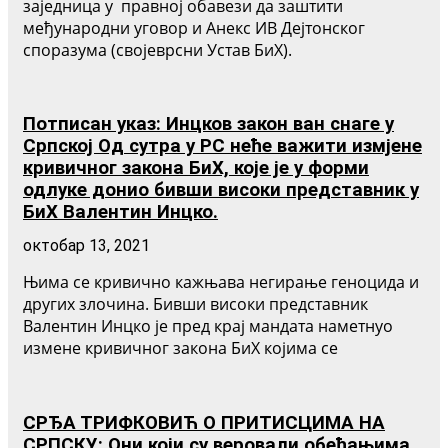
заједница у правној обавези да заштити
међународни уговор и Анекс ИВ Дејтонског
споразума (својеврсни Устав БиХ).
Потписан указ: Инцков закон ван снаге у
Српској Од сутра у РС неће важити измјене
кривичног закона БиХ, које је у форми
одлуке донио бивши високи представник у
БиХ Валентин Инцко.
октобар 13, 2021
Њима се кривично кажњава негирање геноцида и
других злочина. Бивши високи представник
Валентин Инцко је пред крај мандата наметнуо
измене кривичног закона БиХ којима се
СРЂА ТРИФКОВИЋ О ПРИТИСЦИМА НА
СРПСКУ: Они који су веровали обећањима