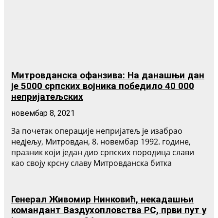
Митровданска офанзива: На данашњи дан
је 5000 српских војника победило 40 000
непријатељских
новембар 8, 2021
За почетак операције непријатељ је изабрао
недјељу, Митровдан, 8. новембар 1992. године,
празник који један дио српских породица слави
као своју крсну славу Митровданска битка
Генерал Живомир Нинковић, некадашњи
командант Ваздухопловства РС, први пут у