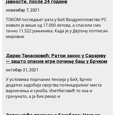
јавности, после 24 године
новембар 7, 2021
ТОКОМ последњег рата у БиХ Ваздухопловство РС
извело је више од 17.000 летова, а спасили смо
тачно 11.522 рањеника. Када је у Дејтону потписан
мировни
Дарко Танасковић: Ратни занос у Сарајеву
— зашто опасне игре почињу баш у Брчком
октобар 31, 2021
У условима појачаних тензија у БиХ, Брчко
додатно задобија својства потенцијалног места
варничења и сукоба. Изетбеговић то зна и
срачунато, а ја бих рекао и