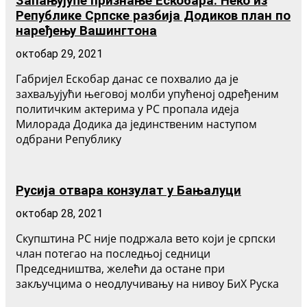
Запањујуће признање Ескобара: Неко из
Републике Српске разбија Додиков план по
наређењу Вашингтона
октобар 29, 2021
Габријел Ескобар данас се похвалио да је
захваљујући његовој молби упућеној одређеним
политичким актерима у РС пропала идеја
Милорада Додика да јединственим наступом
одбрани Републику
Русија отвара конзулат у Бањалуци
октобар 28, 2021
Скупштина РС није подржала вето који је српски
члан потегао на последњој седници
Председништва, желећи да остане при
закључцима о неодлучивању на нивоу БиХ Руска