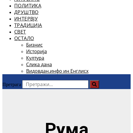
ПОЛИТИКА
ДРУШТВО
ИНТЕРВЈУ
ТРАДИЦИЈА
СВЕТ
ОСТАЛО
Бизнис
Историја
Култура
Слика дана
Видовдан.инфо ин Енглисх
Претрага
Рума