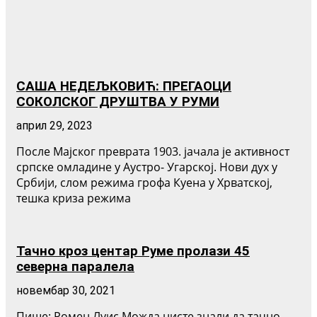
САША НЕДЕЉКОВИЋ: ПРЕГАОЦИ
СОКОЛСКОГ ДРУШТВА У РУМИ
април 29, 2023
После Мајског преврата 1903. јачала је активност
српске омладине у Аустро- Угарској. Нови дух у
Србији, слом режима грофа Куена у Хрватској,
тешка криза режима
Тачно кроз центар Руме пролази 45
северна паралела
новембар 30, 2021
Пише: Ромен Луис Можда нисте знали да тачно