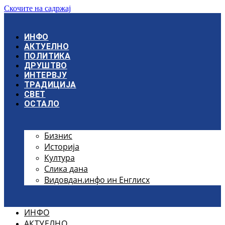
Скочите на садржај
ИНФО
АКТУЕЛНО
ПОЛИТИКА
ДРУШТВО
ИНТЕРВЈУ
ТРАДИЦИЈА
СВЕТ
ОСТАЛО
Бизнис
Историја
Култура
Слика дана
Видовдан.инфо ин Енглисх
ИНФО
АКТУЕЛНО