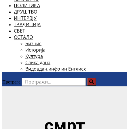
ПОЛИТИКА
ДРУШТВО
ИНТЕРВЈУ
ТРАДИЦИЈА
СВЕТ
ОСТАЛО
Бизнис
Историја
Култура
Слика дана
Видовдан.инфо ин Енглисх
Претрага
смрт