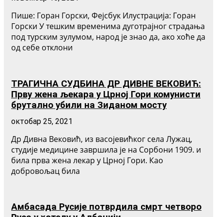
Пише: Горан Горски, Фејсбук Илустрација: Горан
Горски У тешким временима дуготрајног страдања
под турским зулумом, народ је знао да, ако хоће да
од себе отклони
ТРАГИЧНА СУДБИНА ДР ДИВНЕ ВЕКОВИЋ:
Прву жена љекара у Црној Гори комунисти
брутално убили на Зиданом мосту
октобар 25, 2021
Др Дивна Вековић, из васојевићког села Лужац,
студије медицине завршила је на Сорбони 1909. и
била прва жена лекар у Црној Гори. Као
добровољац била
Амбасада Русије потврдила смрт четворо