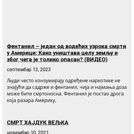
Фентанил – један од водећих узрока смрти
у Америци: Како уништава целу земљу и
због чега је толико опасан? (ВИДЕО)
септембар 13, 2023
Људи често конзумирају одређене наркотике не
знајући да садрже и фентанил, чија и најмања доза
може бити смртоносна. Фентанил је постао дрога
која разара Америку,
СМРТ ХАЈДУК ВЕЉКА
новембар 10, 2021