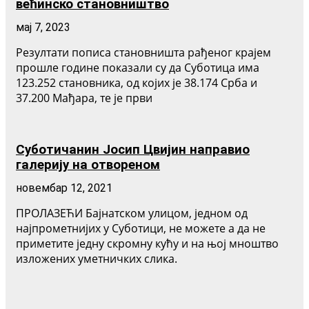
већинско становништво
мај 7, 2023
Резултати пописа становништа рађеног крајем
прошле године показали су да Суботица има
123.252 становника, од којих је 38.174 Срба и
37.200 Мађара, те је први
Суботичанин Јосип Цвијин направио
галерију на отвореном
новембар 12, 2021
ПРОЛАЗЕЋИ Бајнатском улицом, једном од
најпрометнијих у Суботици, не можете а да не
приметите једну скромну кућу и на њој мноштво
изложених уметничких слика.