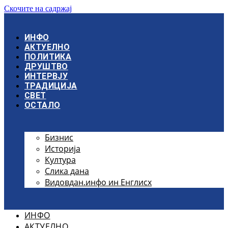
Скочите на садржај
ИНФО
АКТУЕЛНО
ПОЛИТИКА
ДРУШТВО
ИНТЕРВЈУ
ТРАДИЦИЈА
СВЕТ
ОСТАЛО
Бизнис
Историја
Култура
Слика дана
Видовдан.инфо ин Енглисх
ИНФО
АКТУЕЛНО