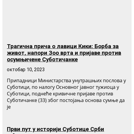
Трагична прича о лавици Кики: Борба за
живот, напори Зоо врта и пријаве против
осумњичене Суботичанке
октобар 10, 2023
Припадници Министарства унутрашњих послова у
Суботици, по налогу Основног јавног тужиоца у
Суботици, поднеће кривичне пријаве против
Суботичанке (33) због постојања основа сумње да
је
Први пут у историји Суботице Срби