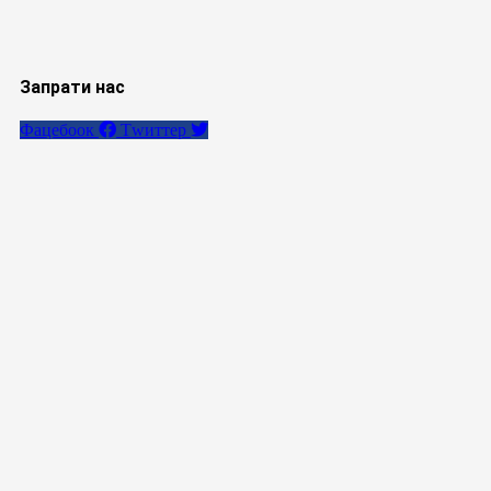
Запрати нас
Фацебоок
Тwиттер