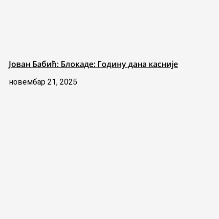
Јован Бабић: Блокаде: Годину дана касније
новембар 21, 2025