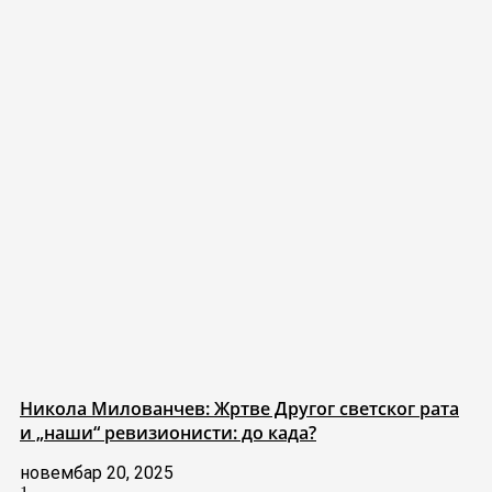
Никола Милованчев: Жртве Другог светског рата
и „наши“ ревизионисти: до када?
новембар 20, 2025