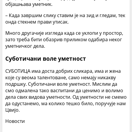
објашњава уметник.
– Када завршим слику ставим је на зид и гледам, тек
онда стекнем прави утисак.
Много другачије изгледа када се уклопи у простор,
зато треба бити обазрив приликом одабира неког
уметничког дела.
Суботичани воле уметност
СУБОТИЦА има доста добрих сликара, има и жена
које су веома талентоване, само немају никакву
подршку. Суботичани воле уметност. Мислим да
смо одмалена тако васпитани да ценимо и волимо
дела свих видова уметности. Од уметности не смемо
да одустанемо, ма колико тешко било, поручује нам
Цвијо.
Новости