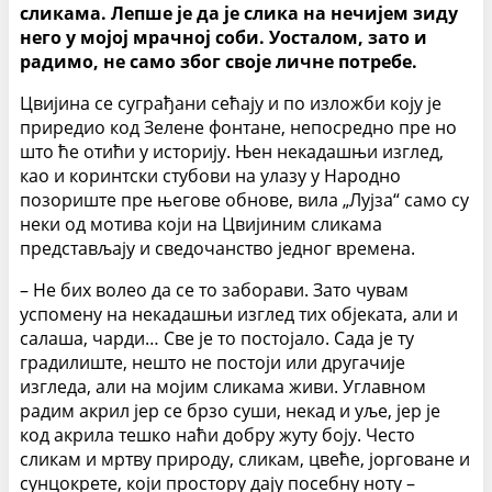
сликама. Лепше је да је слика на нечијем зиду
него у мојој мрачној соби. Уосталом, зато и
радимо, не само због своје личне потребе.
Цвијина се суграђани сећају и по изложби коју је
приредио код Зелене фонтане, непосредно пре но
што ће отићи у историју. Њен некадашњи изглед,
као и коринтски стубови на улазу у Народно
позориште пре његове обнове, вила „Лујза“ само су
неки од мотива који на Цвијиним сликама
представљају и сведочанство једног времена.
– Не бих волео да се то заборави. Зато чувам
успомену на некадашњи изглед тих објеката, али и
салаша, чарди… Све је то постојало. Сада је ту
градилиште, нешто не постоји или другачије
изгледа, али на мојим сликама живи. Углавном
радим акрил јер се брзо суши, некад и уље, јер је
код акрила тешко наћи добру жуту боју. Често
сликам и мртву природу, сликам, цвеће, јорговане и
сунцокрете, који простору дају посебну ноту –