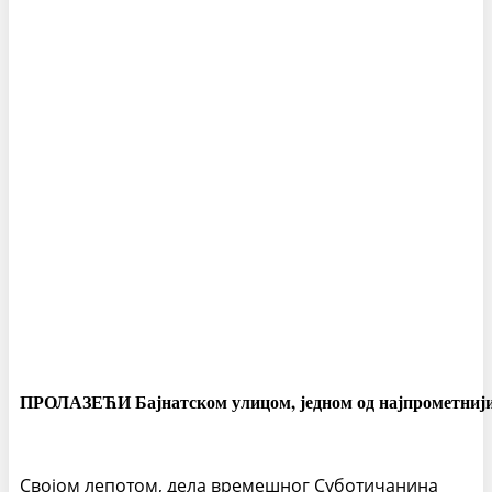
ПРОЛАЗЕЋИ Бајнатском улицом, једном од најпрометнијих 
Својом лепотом, дела времешног Суботичанина