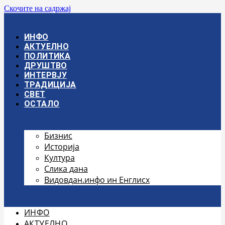
Скочите на садржај
ИНФО
АКТУЕЛНО
ПОЛИТИКА
ДРУШТВО
ИНТЕРВЈУ
ТРАДИЦИЈА
СВЕТ
ОСТАЛО
Бизнис
Историја
Култура
Слика дана
Видовдан.инфо ин Енглисх
ИНФО
АКТУЕЛНО