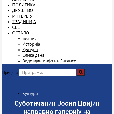
ПОЛИТИКА
ДРУШТВО
ИНТЕРВЈУ
ТРАДИЦИЈА
СВЕТ
ОСТАЛО
Бизнис
Историја
Култура
Слика дана
Видовдан.инфо ин Енглисх
Претрага
Култура
Суботичанин Јосип Цвијин
направио галерију на