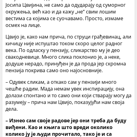
Јосипа Цвијина, не само да одударају од суморног
окружења, већ као и да кажу „не“ свим лошим
вестима са којима се суочавамо. Просто, измаме
осмех на лице.
Цвијо је, како нам прича, по струци грађевинац, али
кичицу није испуштао током скоро целог радног
века. По одласку у пензију, сликарство му је део
свакодневице. Много слика поклонио је, а неке,
додуше нерадо, принуђен је да прода јер скромна
пензија покрива само оно најосновније.
– Одувек сликам, а откако сам у пензији много
чешће радим. Мада немам увек инспирацију, она
долази спонтано и то само они који стварају могу да
разумеју – прича нам Цвијо, показујући нам своја
дела.
– Изнео сам своје радове јер они треба да буду
виђени. Као и књига што вреди околико
колико ју је људи прочитало, тако је и са