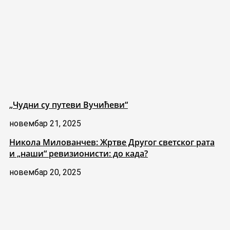
„Чудни су путеви Вучићеви“
новембар 21, 2025
Никола Милованчев: Жртве Другог светског рата
и „наши“ ревизионисти: до када?
новембар 20, 2025