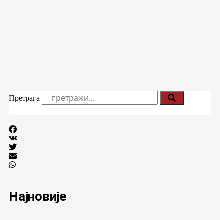
Претрага
Најновије