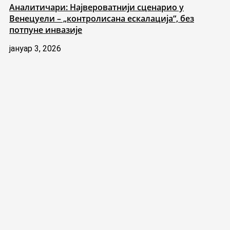
Аналитичари: Највероватнији сценарио у
Венецуели – „контролисана ескалација“, без
потпуне инвазије
јануар 3, 2026