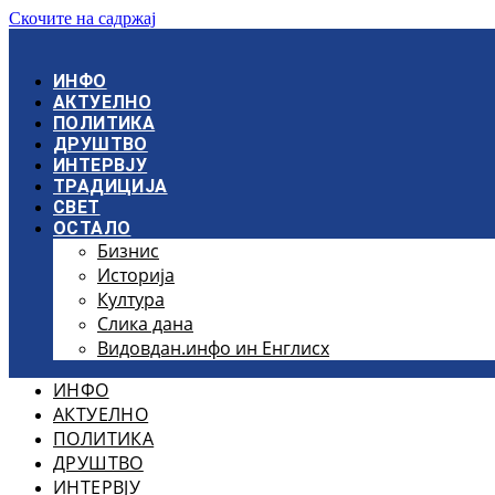
Скочите на садржај
ИНФО
АКТУЕЛНО
ПОЛИТИКА
ДРУШТВО
ИНТЕРВЈУ
ТРАДИЦИЈА
СВЕТ
ОСТАЛО
Бизнис
Историја
Култура
Слика дана
Видовдан.инфо ин Енглисх
ИНФО
АКТУЕЛНО
ПОЛИТИКА
ДРУШТВО
ИНТЕРВЈУ