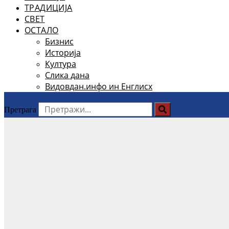
ТРАДИЦИЈА
СВЕТ
ОСТАЛО
Бизнис
Историја
Култура
Слика дана
Видовдан.инфо ин Енглисх
Претрага