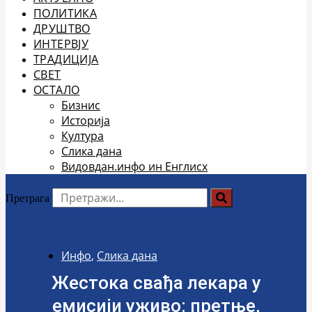
ПОЛИТИКА
ДРУШТВО
ИНТЕРВЈУ
ТРАДИЦИЈА
СВЕТ
ОСТАЛО
Бизнис
Историја
Култура
Слика дана
Видовдан.инфо ин Енглисх
Претрага
Инфо
,
Слика дана
Жестока свађа лекара у
емисији уживо: претње,