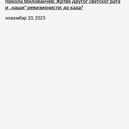
Никола Милованчев: Жртве Другог светског рата
и „наши“ ревизионисти: до када?
новембар 20, 2025