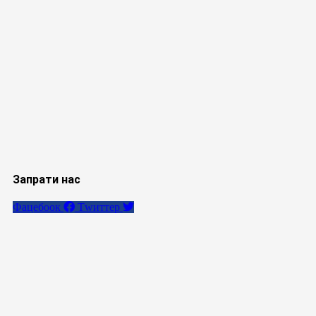
Запрати нас
Фацебоок
Тwиттер