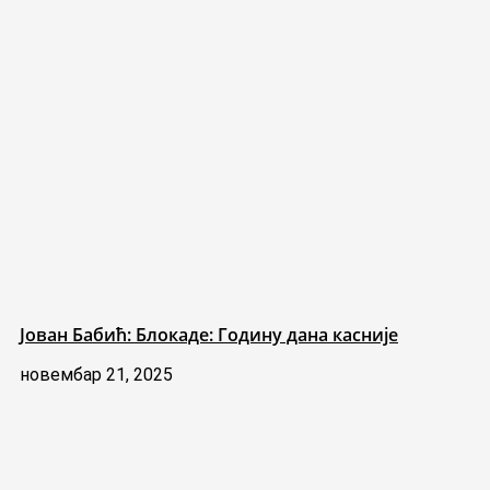
Јован Бабић: Блокаде: Годину дана касније
новембар 21, 2025