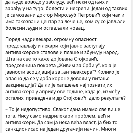
да људе доводе у заблуду, већ неки од њих и
зарађују на туђој болести и несрећи. Један од таквих
је самозвани доктор Мирољуб Петровић који чак и
има такозвани центар за лечење, ком су се јављали
болесни људи и остављали новац.
Поред надрилекара, огромну опасност
представљају и лекари који јавно заступају
антиваксерске ставове и плаше и збуњују народ.
Шта на све то каже др Јована Стојковић,
председница покрета „Живим за Србију“, која је
јавности асоцијација за „антиваксера“? Колико је
опасно да се у доба короне доводи у питање
вакцинација? Да ли је хапшење најпознатијих
антиваксера у априлу ове године, када је, између
осталих, приведена и др Стојковић, дало резултате?
– То је недопустиво. Сваког дана имамо све више
тога. Нису само надрилекари проблем, већ и
антиваксери. Да сам ја нека већа власт, ја бих то
санкционисао на један другачији начин. Многи