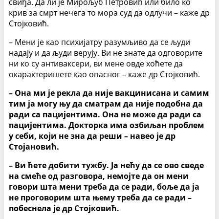
свиђа. Да ли је Мирољуб Петровић или било ко
крив за смрт нечега то мора суд да одлучи – каже др
Стојковић.
– Мени је као психијатру разумљиво да се људи
надају и да људи верују. Ви не знате да одговорите
ни ко су антиваксери, ви мене овде хоћете да
окарактеришете као опасног – каже др Стојковић.
– Она ми је рекла да није вакцинисана и самим
тим ја могу њу да сматрам да није подобна да
ради са пацијентима. Она не може да ради са
пацијентима. Докторка има озбиљан проблем
у себи, који не зна да реши – навео је др
Стојановић.
– Ви ћете добити тужбу. Ја нећу да се ово сведе
на смеће од разговора, немојте да он мени
говори шта мени треба да се ради, боље да ја
не проговорим шта њему треба да се ради –
побеснела је др Стојковић.