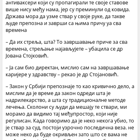
антиваксери који су пропагирали те своје ставове
више нису међу нама, јер су преминули од ковида.
Држава мора да узме ствар у своје руке, да такве
људе препозна и заврши са њима причу уа сва
времена
– Да их стреља, шта? То завршавање приче за сва
времена, стрељање најављујете – убацила се др
Јована Стојковић.
– Ја сам био директан, мислио сам на завршавање
каријере у здравству – рекао је др Стојановић.
– Закон у Србији препознаје то као кривично дело, а
мислим да је време да закон одреди шта је
надрилекарство, а шта су традиционалне методе
лечења. Сколони су људи да мешају те ствари, ми
морамо да видимо тај међупростор, који није
регулисан. Када говоримо да је неко некога убио, то
је ствар за суд, постоји узрочно последична веза. не
може неко да буде окривљен зато што се вама не