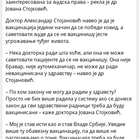
заинтересована за људска права – рекла је др
Јована Стојковић.
Доктор Александар Стојановић навео је да је
вакцинација једини начин да се победи ковид, а
саветовати људе да се не вакцинишу јесте
угрожавање туђег живота.
– Нека докторка ради шта хоће, али она не може
саветовати пацијенте да се не вакцинишу. Она није
бравар, није аутомеханичар, не може да ради
невакцинисана у здравству – навео је др
Стојановић.
– По ком закону не могу да радим у здравсту?
Просто не бих више радила у систему ако се донесе
закон да сви здравствени радници треба да буду
вакцинисани – каже докторка Јована Стојковић.
– Мој је став исти као и став Владе Србије. Уведие
више ту обавезну вакцинацију, па да више не
расправљамо о томе. Вакцинација треба да буде