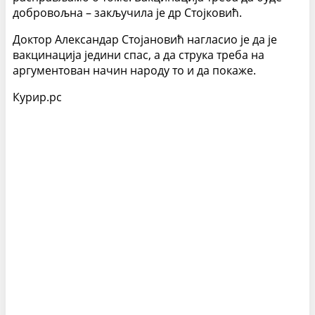
добровољна – закључила је др Стојковић.
Доктор Александар Стојановић нагласио је да је
вакцинација једини спас, а да струка треба на
аргументован начин народу то и да покаже.
Курир.рс