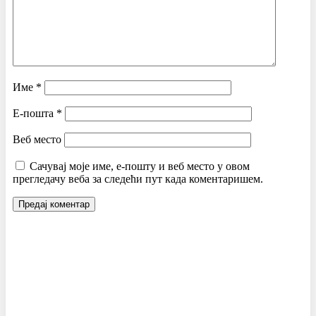
Име
*
Е-пошта
*
Веб место
Сачувај моје име, е-пошту и веб место у овом
прегледачу веба за следећи пут када коментаришем.