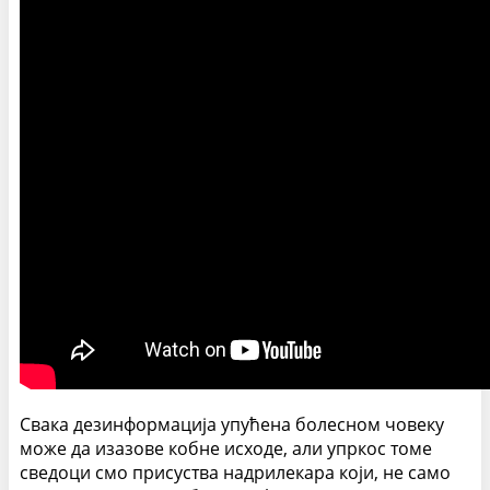
Свака дезинформација упућена болесном човеку
може да изазове кобне исходе, али упркос томе
сведоци смо присуства надрилекара који, не само