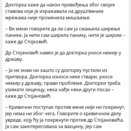
Докторка каже да након привођења због својих
ставова које је изражавала на друштвеним
мрежама није променила мишљење.
– Ви мени говорите да ли сам ја смањила ширење
панике. Ја нити сам ширила панику, нити је ширим –
каже др Стојковић.
Др Стојановић навео је да докторка уноси немир у
државу.
– Ја не знам ни зашто су докторку пустили из
притвора. Докторка износи неке ствари, уноси
немир у државу, прави проблеме. Докторки треба
узимати лиценцу, нека нађе неки други посао –
каже др Стојановић.
– Кривични поступак против мене није ни покренут,
јер нема ни због чега. Говорите о кривичном делу
увреде, коју ћу ја покренути против др Стојановића.
Ја сам заинтересована за вакцину, јер сам