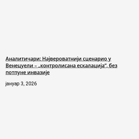
Аналитичари: Највероватнији сценарио у
Венецуели – „контролисана ескалација“, без
потпуне инвазије
јануар 3, 2026