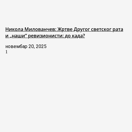
Никола Милованчев: Жртве Другог светског рата
и „наши“ ревизионисти: до када?
новембар 20, 2025