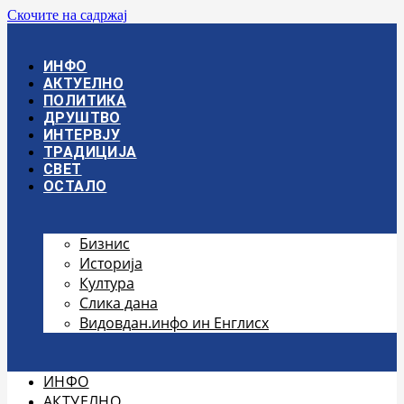
Скочите на садржај
ИНФО
АКТУЕЛНО
ПОЛИТИКА
ДРУШТВО
ИНТЕРВЈУ
ТРАДИЦИЈА
СВЕТ
ОСТАЛО
Бизнис
Историја
Култура
Слика дана
Видовдан.инфо ин Енглисх
ИНФО
АКТУЕЛНО