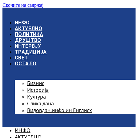
Скочите на садржај
ИНФО
АКТУЕЛНО
ПОЛИТИКА
ДРУШТВО
ИНТЕРВЈУ
ТРАДИЦИЈА
СВЕТ
ОСТАЛО
Бизнис
Историја
Култура
Слика дана
Видовдан.инфо ин Енглисх
ИНФО
АКТУЕЛНО