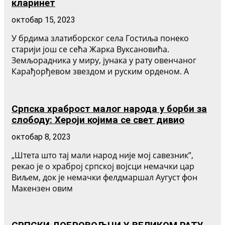
кларинет
октобар 15, 2023
У брдима златиборског села Гостиља понеко
старији још се сећа Жарка Вуксановића.
Земљорадника у миру, јунака у рату овенчаног
Карађорђевом звездом и руским орденом. А
Српска храброст малог народа у борби за
слободу: Хероји којима се свет дивио
октобар 8, 2023
„Штета што тај мали народ није мој савезник”,
рекао је о храброј српској војсци немачки цар
Виљем, док је немачки фелдмаршал Аугуст фон
Макензен овим