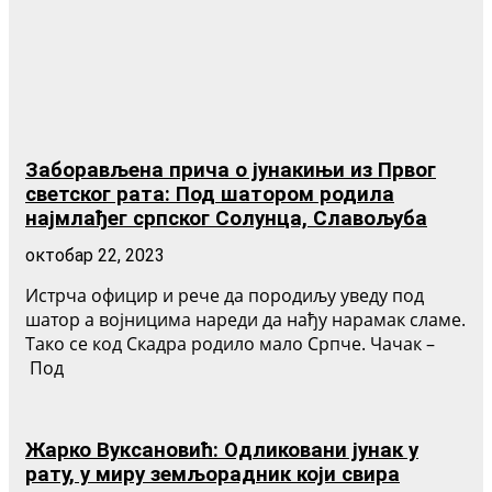
Заборављена прича о јунакињи из Првог
светског рата: Под шатором родила
најмлађег српског Солунца, Славољуба
октобар 22, 2023
Истрча официр и рече да породиљу уведу под
шатор а војницима нареди да нађу нарамак сламе.
Тако се код Скадра родило мало Српче. Чачак –
Под
Жарко Вуксановић: Одликовани јунак у
рату, у миру земљорадник који свира