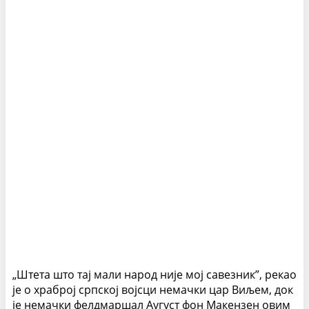
„Штета што тај мали народ није мој савезник”, рекао
је о храброј српској војсци немачки цар Виљем, док
је немачки фелдмаршал Аугуст фон Макензен овим