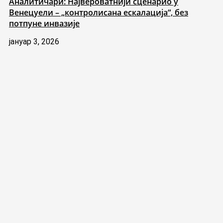
Аналитичари: Највероватнији сценарио у
Венецуели – „контролисана ескалација“, без
потпуне инвазије
јануар 3, 2026