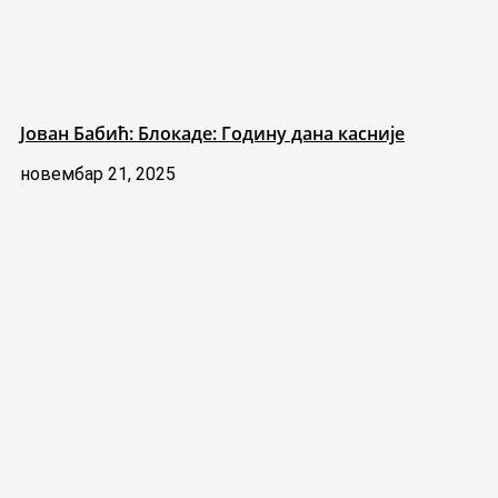
Јован Бабић: Блокаде: Годину дана касније
новембар 21, 2025