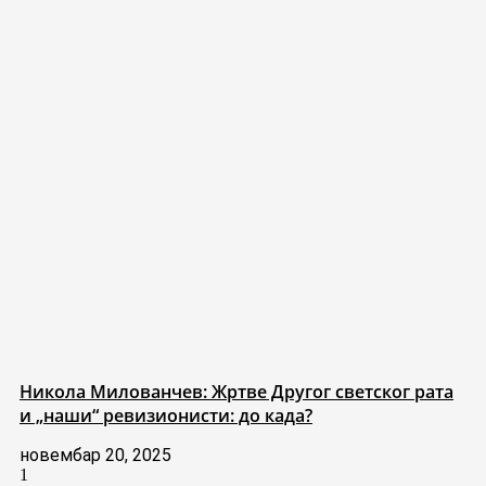
Никола Милованчев: Жртве Другог светског рата
и „наши“ ревизионисти: до када?
новембар 20, 2025