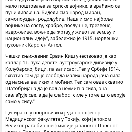
мало поштовања за српске војнике, а враћамо се
пуни дивљења. Видели смо народ миран,
самопоуздан, родољубив. Нашли смо најбоље
војнике на свету, храбре, послушне, трезвене,
издржљиве, вољне да жртвују живот за земљу и
националну идеју”, забележио је 1915. норвешки
пуковник Карстен Ангел.
Чешки књижевник Ервин Киш учествовао је као
каплар 11. пука девете аустроугарске дивизије у
Колубарској бици, па записао: „Тек у Србији 1914.
схватио сам да је слобода малих народа јача сила
од насиља великих и моћних. Тек сам овде схватио
Шатобријана да је воља неумитна сила, она
савлађује све, а да је слабост силе у томе што верује
само у силу.”
Цитира се у овој књизи и један професор
Медицинског факултета у Токију, који је током
Великог рата био шеф мисије јапанског Црвеног