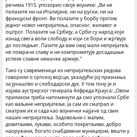
речима 1915. упозорио своје војнике: „Ви не
полазите ни на Италијане, ни на руски, ни на
француски фронт. Ви полазите у борбу против
једног новог непријатеља, опасног, жилавог и
оштрог. Полазите на Србију, а Срби су народ који
изнад свега воли слободу и који се бори и жртвује
до последњег. Пазите да вам овај мали непријатељ
не помрачи славу и не компромитује досадашње
успехе славне немачке армије.”
Тако су савременици из непријатељских редова
говорили о српској војсци, указујући јој признања
за јунаштво и слободарски дух. У том тону је и
изјава аустријског генерала Алфреда Крауса: „Овом
приликом треба напоменути да смо упознали Србе
као ваљане непријатеље. Ја сам их сматрао и
сматрам их и сада као војнички најјаче од свих
наших непријатеља. Задовољни с малим,
довитљиви, лукави, особито покретљиви, добро
наоружани, богато снабдевени муницијом, вешти у