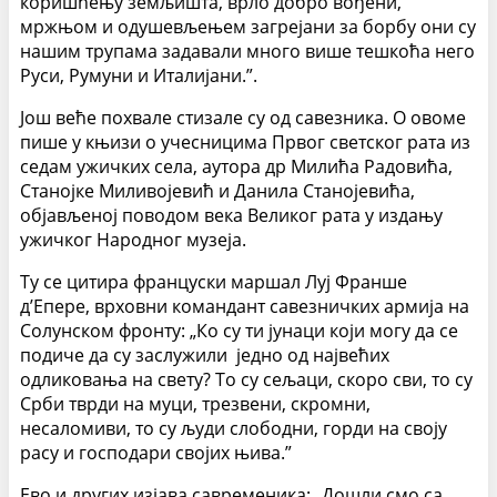
коришћењу земљишта, врло добро вођени,
мржњом и одушевљењем загрејани за борбу они су
нашим трупама задавали много више тешкоћа него
Руси, Румуни и Италијани.”.
Још веће похвале стизале су од савезника. О овоме
пише у књизи о учесницима Првог светског рата из
седам ужичких села, аутора др Милића Радовића,
Станојке Миливојевић и Данила Станојевића,
објављеној поводом века Великог рата у издању
ужичког Народног музеја.
Ту се цитира француски маршал Луј Франше
д’Епере, врховни командант савезничких армија на
Солунском фронту: „Ко су ти јунаци који могу да се
подиче да су заслужили једно од највећих
одликовања на свету? То су сељаци, скоро сви, то су
Срби тврди на муци, трезвени, скромни,
несаломиви, то су људи слободни, горди на своју
расу и господари својих њива.”
Ево и других изјава савременика: „Дошли смо са