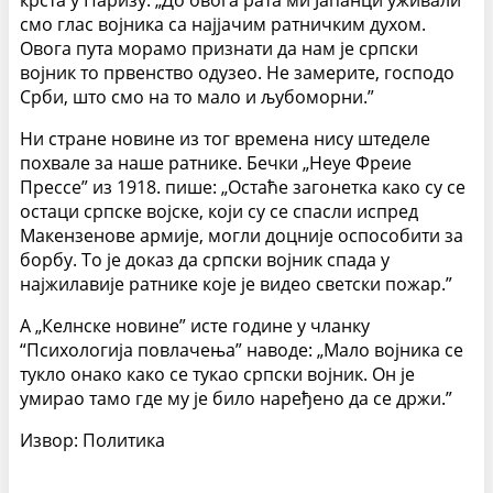
крста у Паризу: „До овога рата ми Јапанци уживали
смо глас војника са најјачим ратничким духом.
Овога пута морамо признати да нам је српски
војник то првенство одузео. Не замерите, господо
Срби, што смо на то мало и љубоморни.”
Ни стране новине из тог времена нису штеделе
похвале за наше ратнике. Бечки „Неуе Фреие
Прессе” из 1918. пише: „Остаће загонетка како су се
остаци српске војске, који су се спасли испред
Макензенове армије, могли доцније оспособити за
борбу. То је доказ да српски војник спада у
најжилавије ратнике које је видео светски пожар.”
А „Келнске новине” исте године у чланку
“Психологија повлачења” наводе: „Мало војника се
тукло онако како се тукао српски војник. Он је
умирао тамо где му је било наређено да се држи.”
Извор: Политика