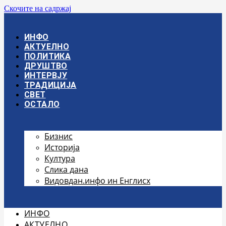
Скочите на садржај
ИНФО
АКТУЕЛНО
ПОЛИТИКА
ДРУШТВО
ИНТЕРВЈУ
ТРАДИЦИЈА
СВЕТ
ОСТАЛО
Бизнис
Историја
Култура
Слика дана
Видовдан.инфо ин Енглисх
ИНФО
АКТУЕЛНО