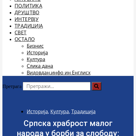
ПОЛИТИКА
ДРУШТВО
ИНТЕРВЈУ
ТРАДИЦИЈА
СВЕТ
ОСТАЛО
Бизнис
Историја
Култура
Слика дана
Видовдан.инфо ин Енглисх
Претрага
Историја
,
Култура
,
Традиција
Српска храброст малог
народа у борби за слободу: