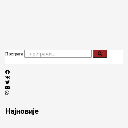
Претрага
Најновије