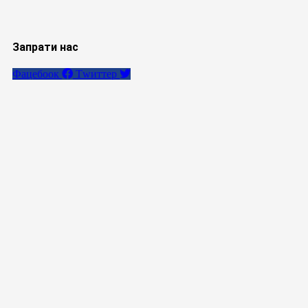
Запрати нас
Фацебоок
Тwиттер