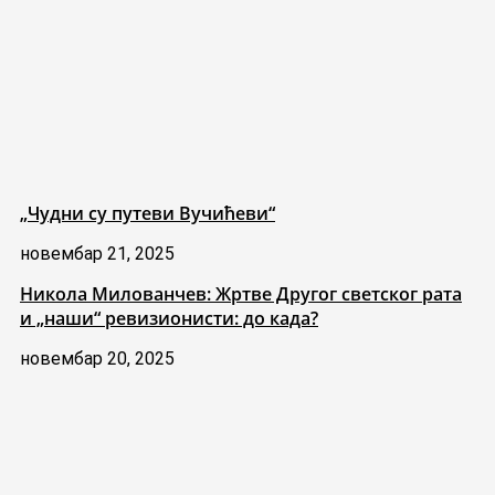
„Чудни су путеви Вучићеви“
новембар 21, 2025
Никола Милованчев: Жртве Другог светског рата
и „наши“ ревизионисти: до када?
новембар 20, 2025