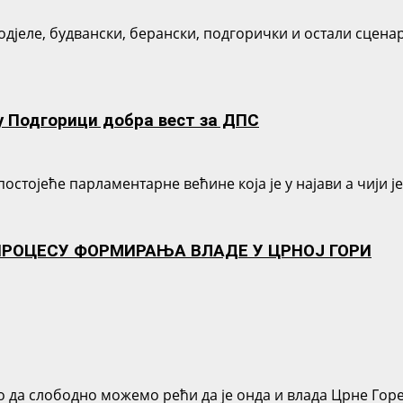
одјеле, будвански, берански, подгорички и остали сцена
у Подгорици добра вест за ДПС
тојеће парламентарне већине која је у најави а чији је
 ПРОЦЕСУ ФОРМИРАЊА ВЛАДЕ У ЦРНОЈ ГОРИ
ко да слободно можемо рећи да је онда и влада Црне Гор