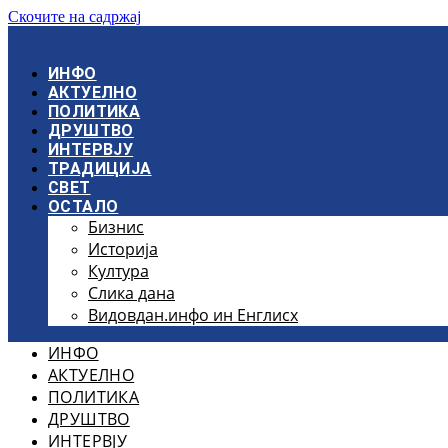
Скочите на садржај
ИНФО
АКТУЕЛНО
ПОЛИТИКА
ДРУШТВО
ИНТЕРВЈУ
ТРАДИЦИЈА
СВЕТ
ОСТАЛО
Бизнис
Историја
Култура
Слика дана
Видовдан.инфо ин Енглисх
ИНФО
АКТУЕЛНО
ПОЛИТИКА
ДРУШТВО
ИНТЕРВЈУ