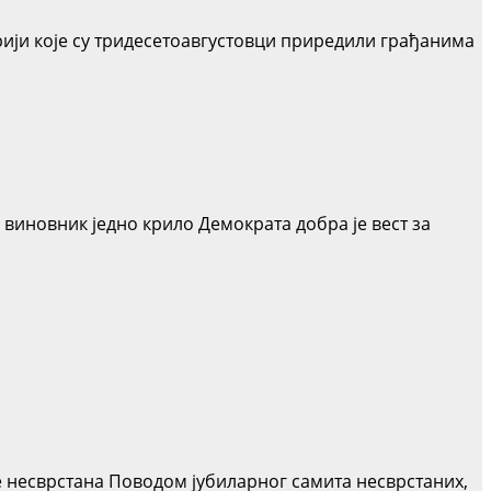
рији које су тридесетоавгустовци приредили грађанима
 виновник једно крило Демократа добра је вест за
е несврстана Поводом јубиларног самита несврстаних,