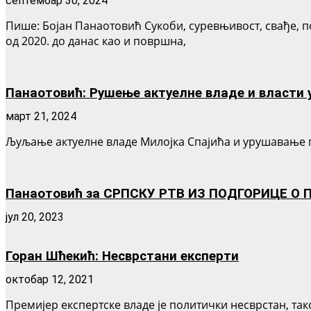
септембар 30, 2024
Пише: Бојан Панаотовић Сукоби, суревњивост, свађе, п
од 2020. до данас као и површна,
Панаотовић: Рушење актуелне владе и власти 
март 21, 2024
Љуљање актуелне владе Милојка Спајића и урушавање пос
Панаотовић за СРПСКУ РТВ ИЗ ПОДГОРИЦЕ О
јул 20, 2023
Горан Шћекић: Несврстани експерти
октобар 12, 2021
Премијер експертске владе је политички несврстан, та