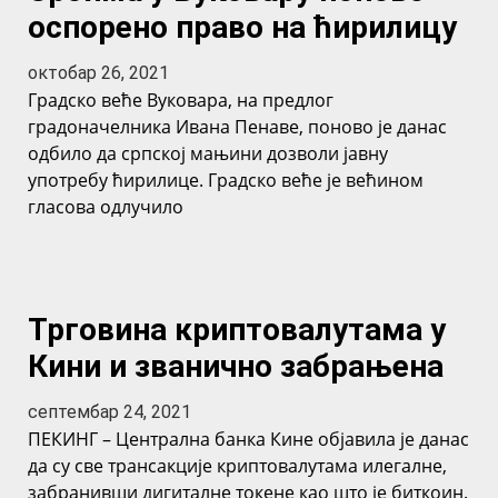
оспорено право на ћирилицу
октобар 26, 2021
Градско веће Вуковара, на предлог
градоначелника Ивана Пенаве, поново је данас
одбило да српској мањини дозволи јавну
употребу ћирилице. Градско веће је већином
гласова одлучило
Трговина криптовалутама у
Кини и званично забрањена
септембар 24, 2021
ПЕКИНГ – Централна банка Кине објавила је данас
да су све трансакције криптовалутама илегалне,
забранивши дигиталне токене као што је биткоин.