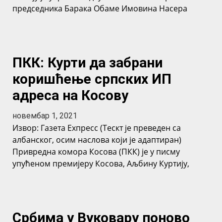
председника Барака Обаме Имовина Насера
ПКК: Курти да забрани
коришћење српских ИП
адреса на Косову
новембар 1, 2021
Извор: Газета Еxпресс (Тескт је преведен са
албанског, осим наслова који је адаптиран)
Привредна комора Косова (ПКК) је у писму
упућеном премијеру Косова, Аљбину Куртију,
Србима у Вуковару поново