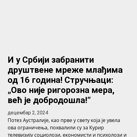
И у Србији забранити
друштвене мреже млађима
од 16 година! Стручњаци:
„Ово није ригорозна мера,
већ је добродошла!“
децембар 2, 2024
Потез Аустралије, као прве у свету која је увела
ова ограничења, похвалили су за Курир
телевизију социолози, економисти и психолози и