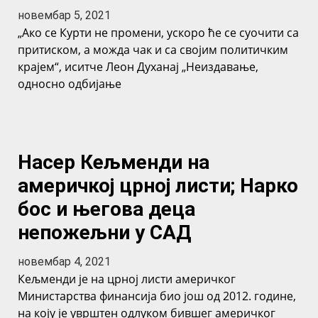
новембар 5, 2021
„Ако се Курти не промени, ускоро ће се суочити са
притиском, а можда чак и са својим политичким
крајем“, иситче Леон Духанај „Неиздавање,
односно одбијање
Насер Кељменди на
америчкој црној листи; Нарко
бос и његова деца
непожељни у САД
новембар 4, 2021
Кељменди је на црној листи америчког
Министарства финансија био још од 2012. године,
на коју је уврштен одлуком бившег америчког