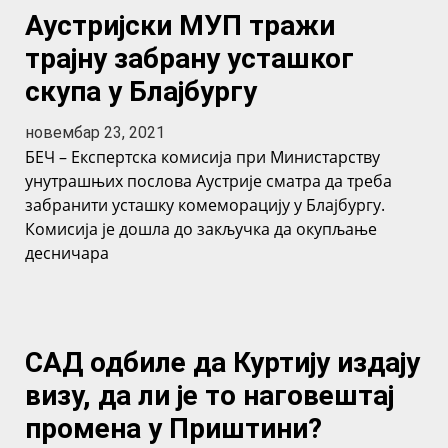
Аустријски МУП тражи
трајну забрану усташког
скупа у Блајбургу
новембар 23, 2021
БЕЧ – Експертска комисија при Министарству
унутрашњих послова Аустрије сматра да треба
забранити усташку комеморацију у Блајбургу.
Комисија је дошла до закључка да окупљање
десничара
САД одбиле да Куртију издају
визу, да ли је то наговештај
промена у Приштини?