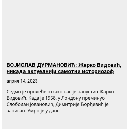
ВОЈИСЛАВ ДУРМАНОВИЋ: Жарко Видовић,
никада актуелнији самотни историозоф
април 14, 2023
Седмо је пролеће откако нас је напустио Жарко
Видовић. Када је 1958. у Лондону преминуо
Слободан Јовановић, Димитрије Ђорђевић је
записао: Умро је у дане