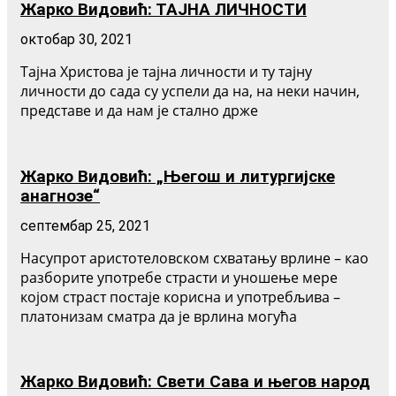
Жарко Видовић: ТАЈНА ЛИЧНОСТИ
октобар 30, 2021
Тајна Христова је тајна личности и ту тајну
личности до сада су успели да на, на неки начин,
представе и да нам је стално држе
Жарко Видовић: „Његош и литургијске
анагнозе“
септембар 25, 2021
Насупрот аристотеловском схватању врлине – као
разборите употребе страсти и уношење мере
којом страст постаје корисна и употребљива –
платонизам сматра да је врлина могућа
Жарко Видовић: Свети Сава и његов народ