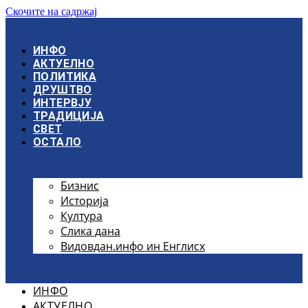
Скочите на садржај
ИНФО
АКТУЕЛНО
ПОЛИТИКА
ДРУШТВО
ИНТЕРВЈУ
ТРАДИЦИЈА
СВЕТ
ОСТАЛО
Бизнис
Историја
Култура
Слика дана
Видовдан.инфо ин Енглисх
ИНФО
АКТУЕЛНО