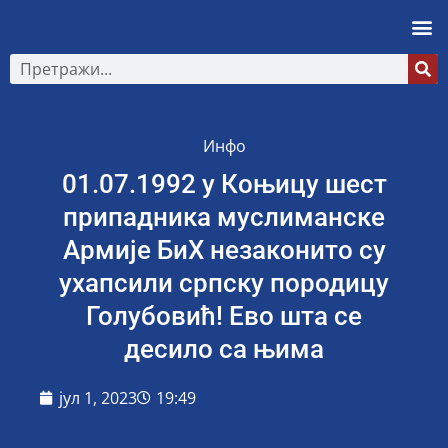
Инфо
01.07.1992 у Коњицу шест
припадника муслиманске
Армије БиХ незаконито су
ухапсили српску породицу
Голубовић! Ево шта се
десило са њима
јул 1, 2023
19:49