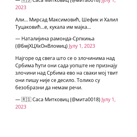
2023
Али… Мирсад Максимовић, Шефик и Халил
Туцаковић…е, кукала им мајка…
— Наталијина рамонда-Српкиња
(@БwјХЦXкОнВлоwиц)
Јулy 1, 2023
Најгоре од свега што се о злочинима над
Србима ћути они сада уопште не признају
злочини над Србима ево на сваки мој твит
они пишу није се десило. Толико су
безобразни да немам речи.
— 🇷🇸 Саса Митковиц (@мита0018)
Јулy 1,
2023