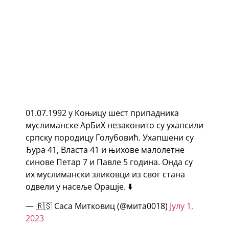
01.07.1992 у Коњицу шест припадника
муслиманске АрБиХ незаконито су ухапсили
српску породицу Голубовић. Ухапшени су
Ђура 41, Власта 41 и њихове малолетне
синове Петар 7 и Павле 5 година. Онда су
их муслимански зликовци из свог стана
одвели у насеље Орашје. ⬇️
— 🇷🇸 Саса Митковиц (@мита0018)
Јулy 1,
2023