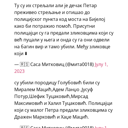
Ту су их стрељали али је дечак Петар
преживео стрељање и отишао до
полицијског пункта код моста на Бијелој
како би потражио помоћ. Присутни
полицајци су га предали зликовцима који су
већ пуцали у њега и онда су га они одвели
на багин вир и тамо убили. Међу зликовце
који ⬇️
— 🇷🇸 Саса Митковиц (@мита0018)
Јулy 1,
2023
су убили породицу Голубовић били су
Миралем Мацић,Адем Ланџо ,Јусуф
Потур,Шефик Туцаковић,Мирсад
Максимовић и Халил Туцаковић. Полицајци
који су малог Петра предали зликовцима су
Дражен Марковић и Хаџе Мацић.
— 🇷🇸 Саса Митковиц (@мита0018)
Јулy 1,