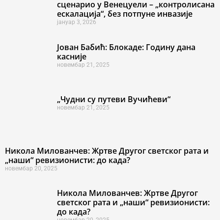
сценарио у Венецуели – „контролисана
ескалација“, без потпуне инвазије
јануар 3, 2026
Јован Бабић: Блокаде: Годину дана
касније
новембар 21, 2025
„Чудни су путеви Вучићеви“
новембар 21, 2025
Никола Милованчев: Жртве Другог светског рата и
„наши“ ревизионисти: до када?
новембар 20, 2025
Никола Милованчев: Жртве Другог
светског рата и „наши“ ревизионисти:
до када?