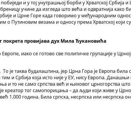
побиједи и у тој унутрашњој борби у Хрватској Србија и 
бреницу учине да изгледа што већа и одвратнија како би
Србије и Црне Горе када говоримо у међународним односи
им о Путиновим везама и односу према Хрватској који су
ог покрета провијава дух Мила Ђукановића
о Европе, иако се готово све политичке групације у Црно
То је таква будалаштина, јер Црна Гора је Европа била од
м тим и Србија која исто није у ЕУ, нису Европа. Данашњи
а и то не само српства већ и њиховог црногорства што 
е креатор тог самопорицања – да људи који живе у Црној 
 већ 1.000 година. Била српска, несрпска или несрпска о