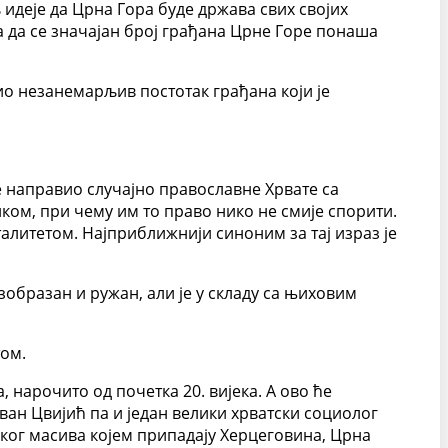
 идеје да Црна Гора буде држава свих својих
а да се значајан број грађана Црне Горе понаша
о незанемарљив постотак грађана који је
ре направио случајно православне Хрвате са
ком, при чему им то право нико не смије спорити.
алитетом. Најприближнији синоним за тај израз је
безобразан и ружан, али је у складу са њиховим
том.
, нарочито од почетка 20. вијека. А ово ће
ован Цвијић па и један велики хрватски социолог
ког масива којем припадају Херцеговина, Црна