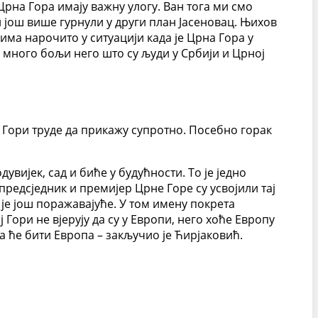
Црна Гора имају важну улогу. Ван тога ми смо
 још више гурнули у други план Јасеновац. Њихов
ма нарочито у ситуацији када је Црна Гора у
 много бољи него што су људи у Србији и Црној
ј Гори труде да прикажу супротно. Посебно горак
увијек, сад и биће у будућности. То је једно
 предсједник и премијер Црне Горе су усвојили тај
је још поражавајуће. У том имену покрета
Гори не вјерују да су у Европи, него хоће Европу
на ће бити Европа – закључио је Ћирјаковић.