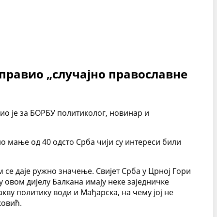
аправио „случајно православне
нио је за БОРБУ политиколог, новинар и
 мање од 40 одсто Срба чији су интереси били
 се даје ружно значење. Свијет Срба у Црној Гори
у овом дијелу Балкана имају неке заједничке
акву политику води и Мађарска, на чему јој не
ковић.