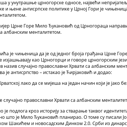
ијеша у унутрашње црногорске односе, највећи непријатељ
ске и њене антисрпске политике у Црној Гори је чињениц
нталитетом.
емијер Црне Горе Мило Ђукановић од Црногораца направи
са албанским менталитетом.
овића је чињеница да је од једног броја грађана Црне Го
се изјашњавају као Црногорци и говоре црногорским јези
ов назив случајно православни Хрвати са албанским мент
 је антисрпство – истакао је Ћирјаковић и додао:
Хрватској лако да се мијеша на један начин који је јако 
е случајно православни Хрвати са албанским менталите
 је подлога кроз историју за стварање таквог идентитета
 оно што је Мило Ђукановић планирао. О томе су писали Ј
нком Шакићем и новосадским Динком 2.0. Срби из динарс