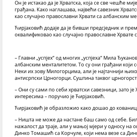
Он је истакао да је Хрватска, која се све чешће м
грађана. Како наглашава, највећи савезник Хрват
као случајно православни Хрвати са албанским ме
Ћирјаковић додаје да је бивши предсједник и пр
оквалификовао као случајно православне Хрвате 
– Главни „успјех“ од многих „успјеха“ Мила Ђукан
албанским менталитетом. То су они грађани који 
Неки их зову Милогорцима, али је најтачнији њих
антисрпски Црногорци. Суштина таквог црногорства
– Они су сами по себи хрватски савезници, зато је 
интересима – поручио је Ћирјаковић.
Ћирјаковић је образложио како дошао до кованиц
– Ништа не може да настане баш само од себе. Било
нажалост да траје, али у мањој мјери у односу на
Динко Томашић са Корчуле, који нема везе са Ди