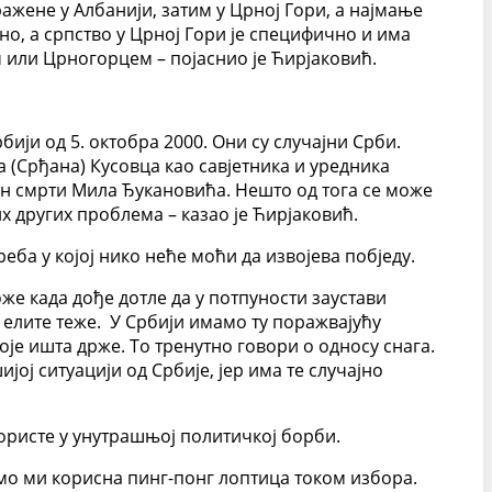
ажене у Албанији, затим у Црној Гори, а најмање
чно, а српство у Црној Гори је специфично и има
 или Црногорцем – појаснио је Ћирјаковић.
бији од 5. октобра 2000. Они су случајни Срби.
 (Срђана) Кусовца као савјетника и уредника
акон смрти Мила Ђукановића. Нешто од тога се може
х других проблема – казао је Ћирјаковић.
еба у којој нико неће моћи да извојева побједу.
оже када дође дотле да у потпуности заустави
 елите теже. У Србији имамо ту поражвајућу
оје ишта држе. То тренутно говори о односу снага.
ијој ситуацији од Србије, јер има те случајно
користе у унутрашњој политичкој борби.
смо ми корисна пинг-понг лоптица током избора.