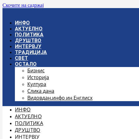
Скочите на садржај
ИНФО
АКТУЕЛНО
ПОЛИТИКА
ДРУШТВО
ИНТЕРВЈУ
ТРАДИЦИЈА
СВЕТ
ОСТАЛО
Бизнис
Историја
Култура
Слика дана
Видовдан.инфо ин Енглисх
ИНФО
АКТУЕЛНО
ПОЛИТИКА
ДРУШТВО
ИНТЕРВЈУ