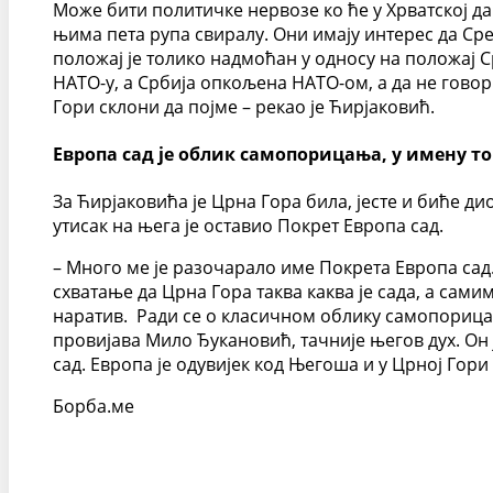
Може бити политичке нервозе ко ће у Хрватској да 
њима пета рупа свиралу. Они имају интерес да Сре
положај је толико надмоћан у односу на положај 
НАТО-у, а Србија опкољена НАТО-ом, а да не говор
Гори склони да појме – рекао је Ћирјаковић.
Европа сад је облик самопорицања, у имену т
За Ћирјаковића је Црна Гора била, јесте и биће ди
утисак на њега је оставио Покрет Европа сад.
– Много ме је разочарало име Покрета Европа сад. 
схватање да Црна Гора таква каква је сада, а сами
наратив. Ради се о класичном облику самопорицањ
провијава Мило Ђукановић, тачније његов дух. Он ј
сад. Европа је одувијек код Његоша и у Црној Гори
Борба.ме