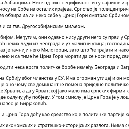
са Албанцима. Неке од тих специфичности су највише изр
дносу на Србе из осталих крајева. Српство је полицентри
ез обзира да ли неко себе у Црној Гори сматрао Србином
е и са тзв. Другосрбијанским миљеом.
рбијом. Међутим, они одавно нису други него су први у Ср
ћ неких људи из Београда и уз малигни утицај господина
зраз је тачнији него Милогорци, зато што ће трајати и н
ено и са тиме ће Црна Гора морати да се носи поред сви
водити нека врста политчке борбе између Београда и Загр
на Србију због чланства у ЕУ. Има огорман утицај и он м
о је оно чему све доминантне помена вриједне политичке
Хрвати, а да у Хрватској јако мало има српских фирми к
де одлучујућу побједу. У том смислу је Црна Гора је у лош
навео је Ћирјаковић.
 и Црна Гора дођу као средство које политичке партије 
еких економских и стратешко-историјских разлога. Њима 