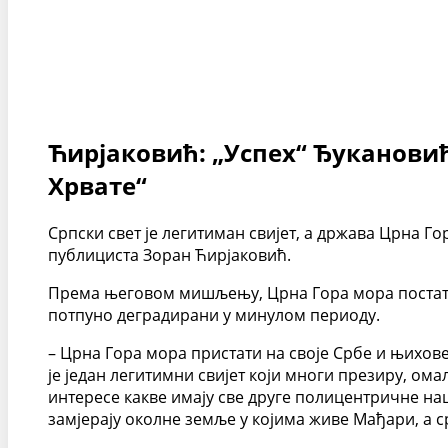
Ћирјаковић: „Успех“ Ђукановић
Хрвате“
Српски свет је легитиман свијет, а држава Црна Г
публициста Зоран Ћирјаковић.
Према његовом мишљењу, Црна Гора мора постати 
потпуно деградирани у минулом периоду.
– Црна Гора мора пристати на своје Србе и њихове
је један легитимни свијет који многи презиру, ома
интересе какве имају све друге полицентричне наци
замјерају околне земље у којима живе Мађари, а ср