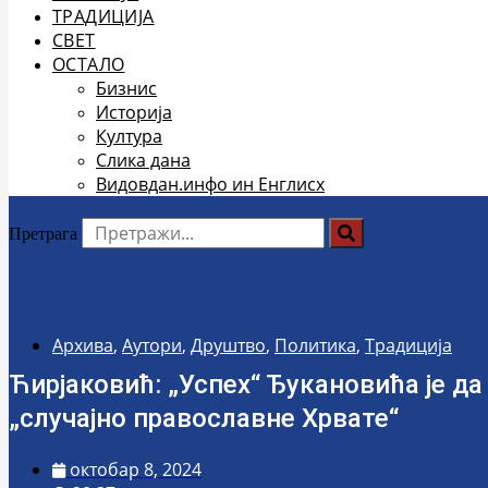
ТРАДИЦИЈА
СВЕТ
ОСТАЛО
Бизнис
Историја
Култура
Слика дана
Видовдан.инфо ин Енглисх
Претрага
Архива
,
Аутори
,
Друштво
,
Политика
,
Традиција
Ћирјаковић: „Успех“ Ђукановића је да
„случајно православне Хрвате“
октобар 8, 2024