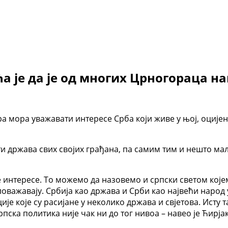
а је да је од многих Црногораца н
ора мора уважавати интересе Срба који живе у њој, оције
држава свих својих грађана, па самим тим и нешто мало
 интересе. То можемо да назовемо и српски светом којем
ловажавају. Србија као држава и Срби као највећи народ 
је које су расијане у неколико држава и свјетова. Исту т
пска политика није чак ни до тог нивоа – навео је Ћирја