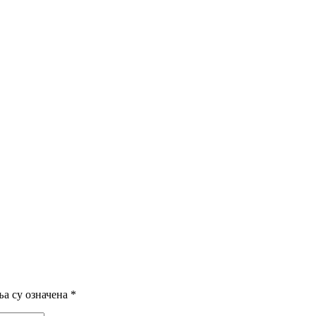
а су означена
*