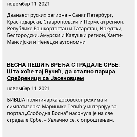
новембар 11, 2021
Дванаест руских региона – Санкт Петербург,
Краснодарски, Ставропољски и Пермски регион,
Републике Башкортостан и Татарстан, Иркутски,
Белгородски, Амурски и Калушки регион, Ханти-
Мансијски и Ненецки аутономни
ВЕСНА ПЕШИЋ ВРЕЂА СТРАДАЛЕ СРБЕ:
Шта хоће тај Вучић, да стално парира
Сребреници са Јасеновцем
новембар 11, 2021
БИВША политичарка досовског режима и
симпатизерка Маринике Тепић у интервјуу за
портал „Слободна Босна“ насрнула је на све
страдале Србе. – Увлачио се, с опроштењем,