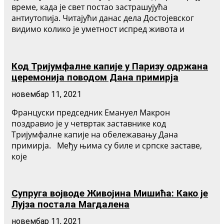
време, када је свет постао застрашујућа
антиутопија. Читајући данас дела Достојевског
видимо колико је уметност испред живота и
Код Тријумфалне капије у Паризу одржана
церемонија поводом Дана примирја
новембар 11, 2021
Француски председник Емануел Макрон
поздравио је у четвртак заставнике код
Тријумфалне капије на обележавању Дана
примирја. Међу њима су биле и српске заставе,
које
Супруга војводе Живојина Мишића: Како је
Лујза постала Магдалена
новембар 11, 2021