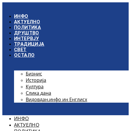
Скочите
на
садржај
ИНФО
АКТУЕЛНО
ПОЛИТИКА
ДРУШТВО
ИНТЕРВЈУ
ТРАДИЦИЈА
СВЕТ
ОСТАЛО
Бизнис
Историја
Култура
Слика дана
Видовдан.инфо ин Енглисх
ИНФО
АКТУЕЛНО