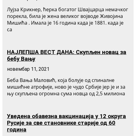
Лујза Крикнер, ћерка богатог Швајцарца немачког
порекла, била је жена великог војводе Живојина
Мишића . Имала је 16 година када је 1881. када је
са
НАЈЛЕПША ВЕСТ ДАНА: Скупљен новац за
бебу Вању
новембар 11, 2021
Беба Вања Маловић, која болује од спиналне
мишићне атрофије, ново је чудо Србије јер је и за
њу скупљена огромна сума новца од 2,5 милиона
Уведена обавезна вакцинација у 12 округа
Русије за све становнике старије од 60
година