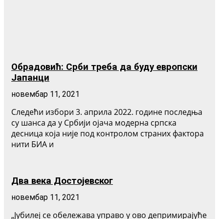
Обрадовић: Срби треба да буду европски
Јапанци
новембар 11, 2021
Следећи избори 3. априла 2022. године последња
су шанса да у Србији ојача модерна српска
десница која није под контролом страних фактора
нити БИА и
Два века Достојевског
новембар 11, 2021
„Јубилеј се обележава управо у ово депримирајуће