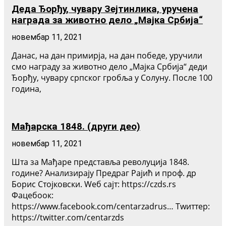
Деда Ђорђу, чувару Зејтинлика, уручена
награда за животно дело „Мајка Србија“
новембар 11, 2021
Данас, на дан примирја, на дан победе, уручили
смо награду за животно дело „Мајка Србија“ деди
Ђорђу, чувару српског гробља у Солуну. После 100
година,
Мађарска 1848. (други део)
новембар 11, 2021
Шта за Мађаре представља револуција 1848.
године? Анализирају Предраг Рајић и проф. др
Борис Стојковски. Wеб сајт: https://czds.rs
Фацебоок:
https://www.facebook.com/centarzadrus… Тwиттер:
https://twitter.com/centarzds