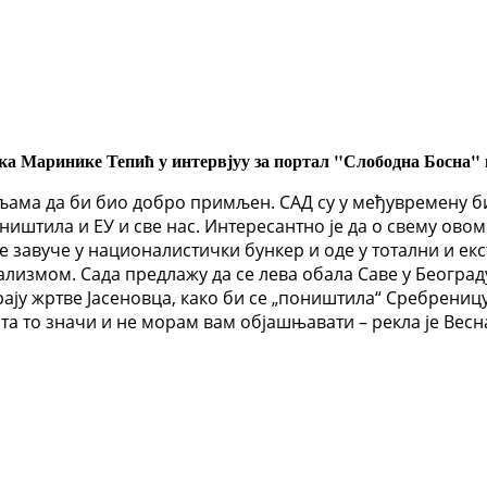
Маринике Тепић у интервјуу за портал "Слободна Босна" на
љама да би био добро примљен. САД су у међувремену б
уништила и ЕУ и све нас. Интересантно је да о свему ово
ве завуче у националистички бункер и оде у тотални и е
лизмом. Сада предлажу да се лева обала Саве у Београду
у жртве Јасеновца, како би се „поништила“ Сребреницу. 
 шта то значи и не морам вам објашњавати – рекла је В