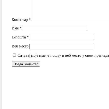
Коментар
*
Име
*
Е-пошта
*
Веб место
Сачувај моје име, е-пошту и веб место у овом преглед