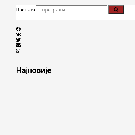
Претрага
Најновије