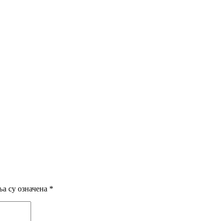
а су означена
*