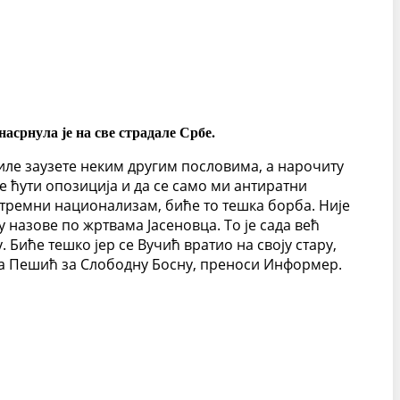
срнула је на све страдале Србе.
иле заузете неким другим пословима, а нарочиту
ме ћути опозиција и да се само ми антиратни
кстремни национализам, биће то тешка борба. Није
 назове по жртвама Јасеновца. То је сада већ
Биће тешко јер се Вучић вратио на своју стару,
есна Пешић за Слободну Босну, преноси Информер.