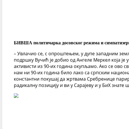
БИВША политичарка досовског режима и симпатизерка 
– Увлачио се, с опроштењем, у дупе западним зем
подршку Вучић је добио од Ангеле Меркел која је 
активисти из 90-их година окупљамо. Ако се ово с
нам ни 90-их година било лако са српским национа
константни покушај да жртвама Сребренице парирај
радикалну позицију и ви у Сарајеву и у БиХ знате