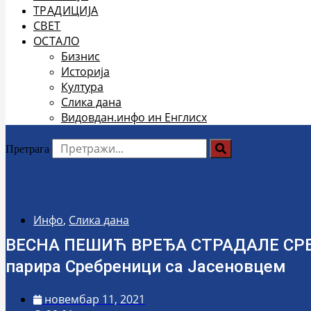
ТРАДИЦИЈА
СВЕТ
ОСТАЛО
Бизнис
Историја
Култура
Слика дана
Видовдан.инфо ин Енглисх
Претрага
Инфо
,
Слика дана
ВЕСНА ПЕШИЋ ВРЕЂА СТРАДАЛЕ СРБЕ: 
парира Сребреници са Јасеновцем
новембар 11, 2021