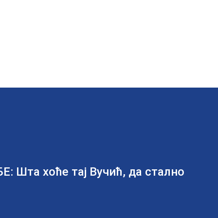
Шта хоће тај Вучић, да стално