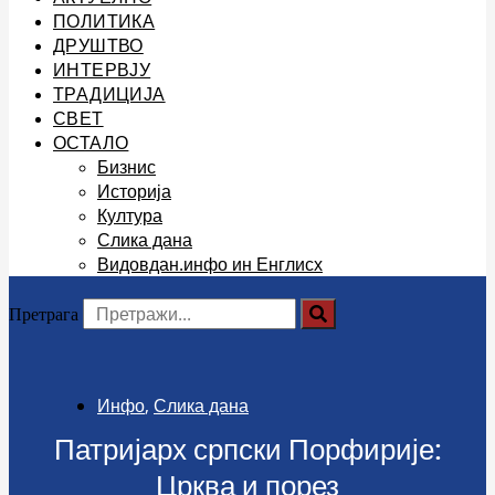
ПОЛИТИКА
ДРУШТВО
ИНТЕРВЈУ
ТРАДИЦИЈА
СВЕТ
ОСТАЛО
Бизнис
Историја
Култура
Слика дана
Видовдан.инфо ин Енглисх
Претрага
Инфо
,
Слика дана
Патријарх српски Порфирије:
Црква и порез