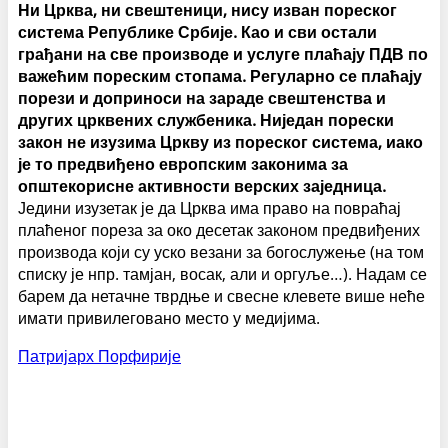
Ни Црква, ни свештеници, нису изван пореског
система Републике Србије. Као и сви остали
грађани на све производе и услуге плаћају ПДВ по
важећим пореским стопама. Регуларно се плаћају
порези и доприноси на зараде свештенства и
других црквених службеника. Ниједан порески
закон не изузима Цркву из пореског система, иако
је то предвиђено европским законима за
општекорисне активности верских заједница.
Једини изузетак је да Црква има право на повраћај
плаћеног пореза за око десетак законом предвиђених
производа који су уско везани за богослужење (на том
списку је нпр. тамјан, восак, али и оргуље…). Надам се
барем да нетачне тврдње и свесне клевете више неће
имати привилеговано место у медијима.
Патријарх Порфирије