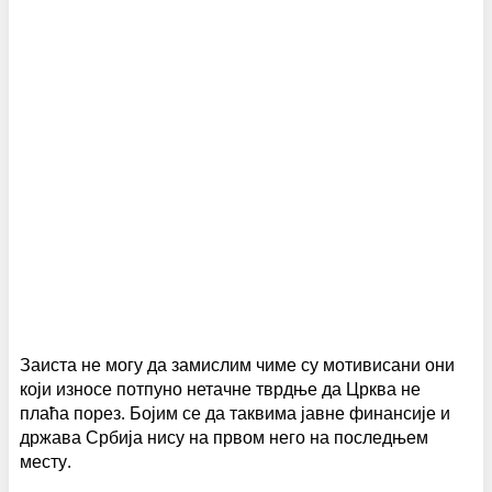
Заиста не могу да замислим чиме су мотивисани они
који износе потпуно нетачне тврдње да Црква не
плаћа порез. Бојим се да таквима јавне финансије и
држава Србија нису на првом него на последњем
месту.