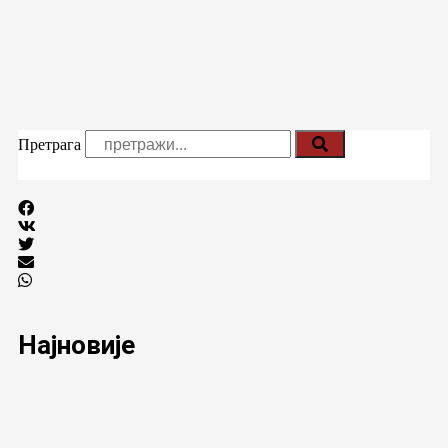
Претрага
Најновије