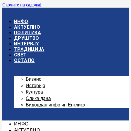
Скочите на садржај
ИНФО
АКТУЕЛНО
ПОЛИТИКА
ДРУШТВО
ИНТЕРВЈУ
ТРАДИЦИЈА
СВЕТ
ОСТАЛО
Бизнис
Историја
Култура
Слика дана
Видовдан.инфо ин Енглисх
ИНФО
АКТУЕЛНО