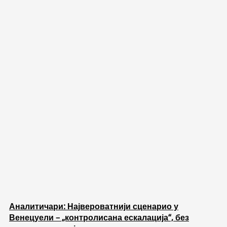
Аналитичари: Највероватнији сценарио у
Венецуели – „контролисана ескалација“, без