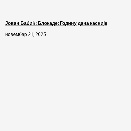
Јован Бабић: Блокаде: Годину дана касније
новембар 21, 2025