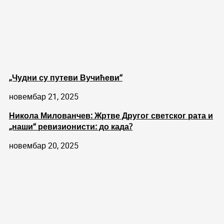
„Чудни су путеви Вучићеви“
новембар 21, 2025
Никола Милованчев: Жртве Другог светског рата и
„наши“ ревизионисти: до када?
новембар 20, 2025