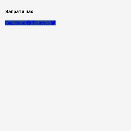
Запрати нас
Фацебоок
Тwиттер